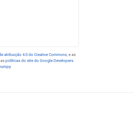
de atribuição 4.0 do Creative Commons
, e as
e as
políticas do site do Google Developers
.
 numpy
.