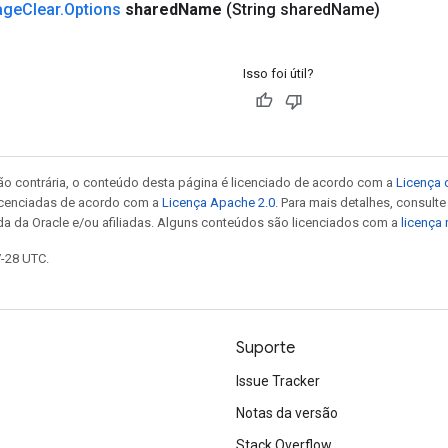
age
Clear
.
Options
shared
Name
(String shared
Name)
Isso foi útil?
ão contrária, o conteúdo desta página é licenciado de acordo com a
Licença 
icenciadas de acordo com a
Licença Apache 2.0
. Para mais detalhes, consult
da da Oracle e/ou afiliadas. Alguns conteúdos são licenciados com a
licença
7-28 UTC.
Suporte
Issue Tracker
Notas da versão
Stack Overflow