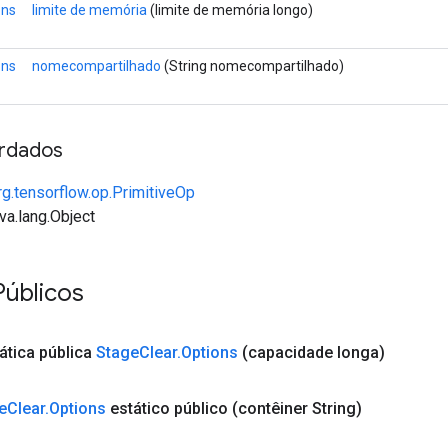
ons
limite de memória
(limite de memória longo)
ons
nomecompartilhado
(String nomecompartilhado)
rdados
rg.tensorflow.op.PrimitiveOp
va.lang.Object
Públicos
ática pública
Stage
Clear
.
Options
(capacidade longa)
e
Clear
.
Options
estático público
(contêiner String)