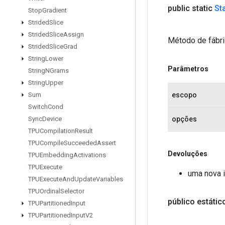
public static
St
Stop
Gradient
Strided
Slice
Strided
Slice
Assign
Método de fábri
Strided
Slice
Grad
String
Lower
Parâmetros
String
NGrams
String
Upper
escopo
Sum
Switch
Cond
opções
Sync
Device
TPUCompilation
Result
TPUCompile
Succeeded
Assert
Devoluções
TPUEmbedding
Activations
TPUExecute
uma nova i
TPUExecute
And
Update
Variables
TPUOrdinal
Selector
público estáti
TPUPartitioned
Input
TPUPartitioned
Input
V2