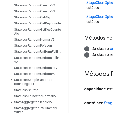
StageClear.Opti
Stateless
Random
Gamma
V2
estático
Stateless
Random
Gamma
V3
StageClear.Opti
Stateless
Random
Get
Alg
estático
Stateless
Random
Get
Key
Counter
Stateless
Random
Get
Key
Counter
Alg
Métodos he
Stateless
Random
Normal
V2
Stateless
Random
Poisson
Da classe
o
Stateless
Random
Uniform
Full
Int
Da classe ja
Stateless
Random
Uniform
Full
Int
V2
Stateless
Random
Uniform
Int
V2
Métodos 
Stateless
Random
Uniform
V2
Stateless
Sample
Distorted
Bounding
Box
capacidade
est
Stateless
Shuffle
Stateless
Truncated
Normal
V2
Stats
Aggregator
Handle
V2
contêiner
Stag
Stats
Aggregator
Set
Summary
Writer