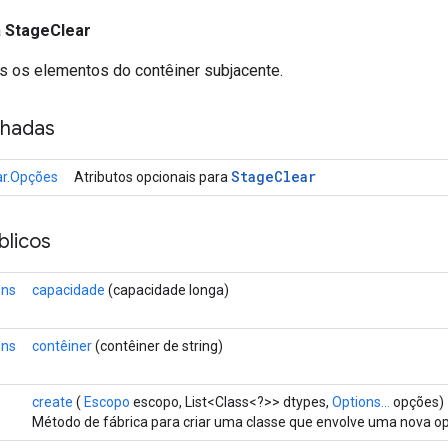
a
StageClear
 os elementos do contêiner subjacente.
nhadas
Stage
Clear
ar.Opções
Atributos opcionais para
licos
ons
capacidade
(capacidade longa)
ons
contêiner
(contêiner de string)
create
(
Escopo
escopo, List<Class<?>> dtypes,
Options...
opções)
Método de fábrica para criar uma classe que envolve uma nova o