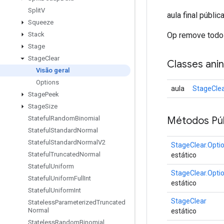
Split
V
aula final públic
Squeeze
Op remove todos
Stack
Stage
Stage
Clear
Classes ani
Visão geral
Options
aula
StageCle
Stage
Peek
Stage
Size
Métodos Púb
Stateful
Random
Binomial
Stateful
Standard
Normal
Stateful
Standard
Normal
V2
StageClear.Opti
Stateful
Truncated
Normal
estático
Stateful
Uniform
StageClear.Opti
Stateful
Uniform
Full
Int
estático
Stateful
Uniform
Int
StageClear
Stateless
Parameterized
Truncated
Normal
estático
Stateless
Random
Binomial