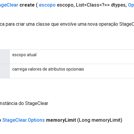
age
Clear
create
(
escopo
escopo
,
List<Class<?>> dtypes
,
Op
ca para criar uma classe que envolve uma nova operação StageC
escopo atual
carrega valores de atributos opcionais
nstância do StageClear
co
Stage
Clear
.
Options
memory
Limit
(Long memory
Limit)