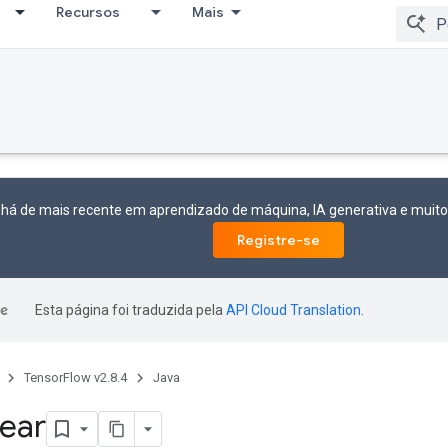
Recursos
Mais
 há de mais recente em aprendizado de máquina, IA generativa e mui
Registre-se
Esta página foi traduzida pela
API Cloud Translation
.
TensorFlow v2.8.4
Java
ear