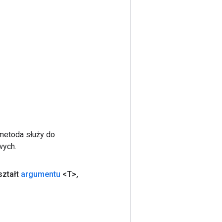
 metoda służy do
wych.
ształt
argumentu
<T>
,