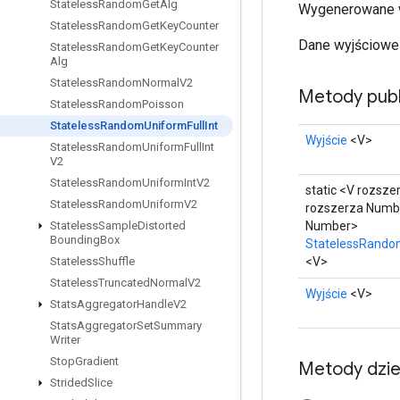
Stateless
Random
Get
Alg
Wygenerowane wa
Stateless
Random
Get
Key
Counter
Dane wyjściowe s
Stateless
Random
Get
Key
Counter
Alg
Stateless
Random
Normal
V2
Metody publ
Stateless
Random
Poisson
Stateless
Random
Uniform
Full
Int
Wyjście
<V>
Stateless
Random
Uniform
Full
Int
V2
Stateless
Random
Uniform
Int
V2
static <V rozsze
Stateless
Random
Uniform
V2
rozszerza Numbe
Number>
Stateless
Sample
Distorted
Bounding
Box
StatelessRandom
<V>
Stateless
Shuffle
Stateless
Truncated
Normal
V2
Wyjście
<V>
Stats
Aggregator
Handle
V2
Stats
Aggregator
Set
Summary
Writer
Stop
Gradient
Metody dzi
Strided
Slice