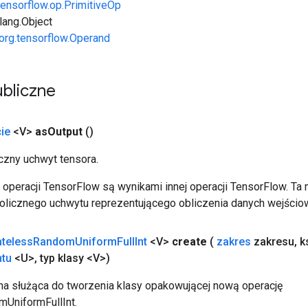
tensorflow.op.PrimitiveOp
.lang.Object
org.tensorflow.Operand
bliczne
ie
<V>
as
Output
()
zny uchwyt tensora.
operacji TensorFlow są wynikami innej operacji TensorFlow. Ta
licznego uchwytu reprezentującego obliczenia danych wejścio
ateless
Random
Uniform
Full
Int
<V>
create
(
zakres
zakresu
,
k
tu
<U>
,
typ klasy <V>)
a służąca do tworzenia klasy opakowującej nową operację
UniformFullInt.