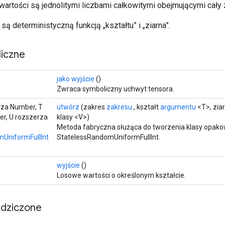
rtości są jednolitymi liczbami całkowitymi obejmującymi cały z
ą deterministyczną funkcją „kształtu” i „ziarna”.
iczne
jako wyjście
()
Zwraca symboliczny uchwyt tensora.
rza Number, T
utwórz
(zakres
zakresu
, kształt
argumentu
<T>, zia
r, U rozszerza
klasy <V>)
Metoda fabryczna służąca do tworzenia klasy opako
UniformFullInt
StatelessRandomUniformFullInt.
wyjście
()
Losowe wartości o określonym kształcie.
edziczone