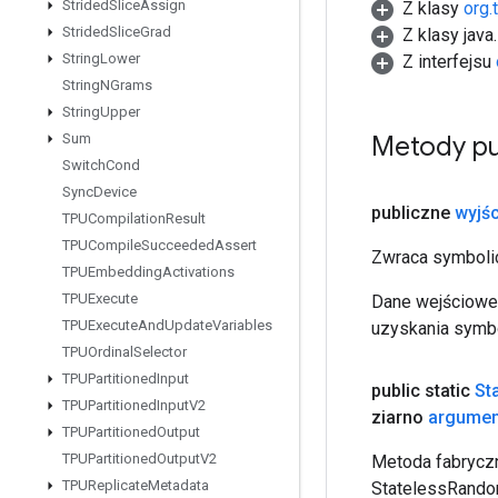
Strided
Slice
Assign
Z klasy
org.
Strided
Slice
Grad
Z klasy java
String
Lower
Z interfejsu
String
NGrams
String
Upper
Metody pu
Sum
Switch
Cond
Sync
Device
publiczne
wyjśc
TPUCompilation
Result
TPUCompile
Succeeded
Assert
Zwraca symbolic
TPUEmbedding
Activations
TPUExecute
Dane wejściowe 
TPUExecute
And
Update
Variables
uzyskania symbo
TPUOrdinal
Selector
TPUPartitioned
Input
public static
St
TPUPartitioned
Input
V2
ziarno
argumen
TPUPartitioned
Output
TPUPartitioned
Output
V2
Metoda fabryczn
TPUReplicate
Metadata
StatelessRandom