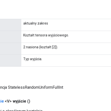
aktualny zakres
Kształt tensora wyjściowego.
2 nasiona (kształt [2]).
Typ wyjścia.
ancja StatelessRandomUniformFullInt
ie
<V>
wyjście
()