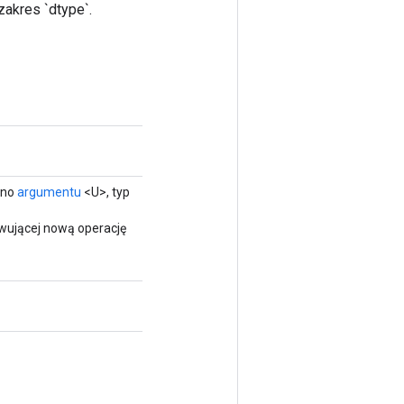
akres `dtype`.
rno
argumentu
<U>, typ
wującej nową operację