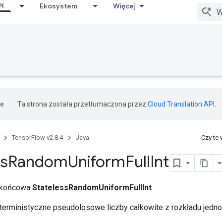
PI
Ekosystem
Więcej
Ta strona została przetłumaczona przez
Cloud Translation API
.
TensorFlow v2.8.4
Java
Czy te
ss
Random
Uniform
Full
Int
a końcowa
StatelessRandomUniformFullInt
rministyczne pseudolosowe liczby całkowite z rozkładu jednol