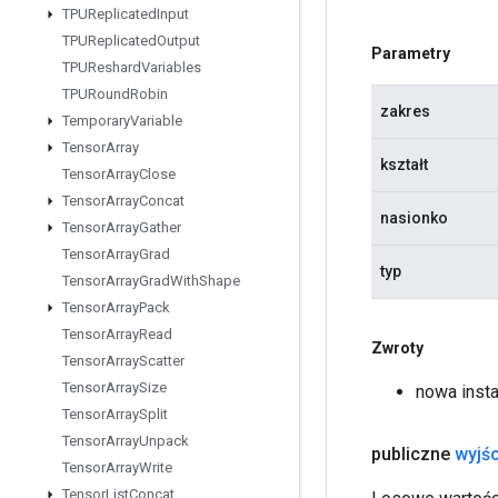
TPUReplicated
Input
TPUReplicated
Output
Parametry
TPUReshard
Variables
TPURound
Robin
zakres
Temporary
Variable
Tensor
Array
kształt
Tensor
Array
Close
Tensor
Array
Concat
nasionko
Tensor
Array
Gather
Tensor
Array
Grad
typ
Tensor
Array
Grad
With
Shape
Tensor
Array
Pack
Tensor
Array
Read
Zwroty
Tensor
Array
Scatter
Tensor
Array
Size
nowa inst
Tensor
Array
Split
Tensor
Array
Unpack
publiczne
wyjśc
Tensor
Array
Write
Tensor
List
Concat