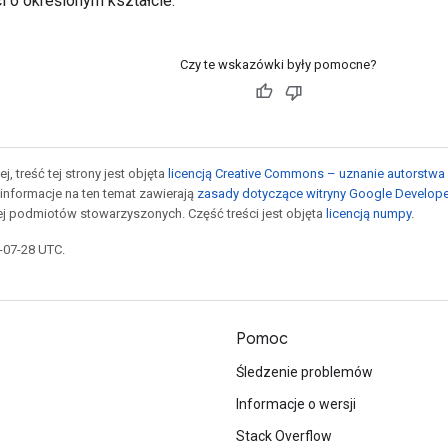
 o określonym kształcie.
Czy te wskazówki były pomocne?
j, treść tej strony jest objęta
licencją Creative Commons – uznanie autorstwa 
informacje na ten temat zawierają
zasady dotyczące witryny Google Develop
jej podmiotów stowarzyszonych. Część treści jest objęta
licencją numpy
.
5-07-28 UTC.
Pomoc
Śledzenie problemów
Informacje o wersji
Stack Overflow