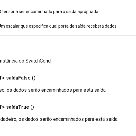
O tensor a ser encaminhado para a saída apropriada.
Um escalar que especifica qual porta de saída receberá dados.
instância do SwitchCond
T>
saída
False
()
also, os dados serão encaminhados para esta saída.
T>
saída
True
()
erdadeiro, os dados serão encaminhados para esta saída.