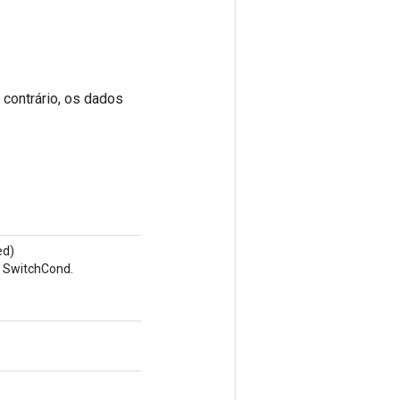
 contrário, os dados
ed)
o SwitchCond.