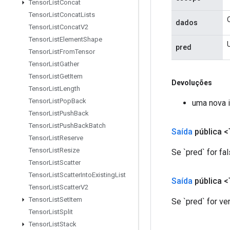
Tensor
List
Concat
Tensor
List
Concat
Lists
dados
Tensor
List
Concat
V2
Tensor
List
Element
Shape
pred
Tensor
List
From
Tensor
Tensor
List
Gather
Tensor
List
Get
Item
Devoluções
Tensor
List
Length
Tensor
List
Pop
Back
uma nova 
Tensor
List
Push
Back
Tensor
List
Push
Back
Batch
Saída
pública <
Tensor
List
Reserve
Tensor
List
Resize
Se `pred` for f
Tensor
List
Scatter
Tensor
List
Scatter
Into
Existing
List
Saída
pública <
Tensor
List
Scatter
V2
Tensor
List
Set
Item
Se `pred` for v
Tensor
List
Split
Tensor
List
Stack