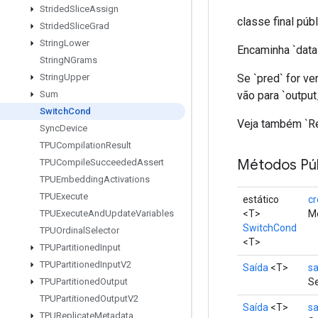
Strided
Slice
Assign
classe final púb
Strided
Slice
Grad
String
Lower
Encaminha `data`
String
NGrams
Se `pred` for ve
String
Upper
vão para `output
Sum
Switch
Cond
Veja também `Re
Sync
Device
TPUCompilation
Result
Métodos Púb
TPUCompile
Succeeded
Assert
TPUEmbedding
Activations
TPUExecute
estático
cr
<T>
Mé
TPUExecute
And
Update
Variables
SwitchCond
TPUOrdinal
Selector
<T>
TPUPartitioned
Input
TPUPartitioned
Input
V2
Saída
<T>
sa
Se
TPUPartitioned
Output
TPUPartitioned
Output
V2
Saída
<T>
sa
TPUReplicate
Metadata