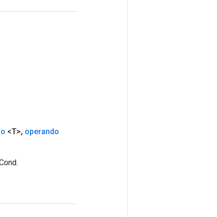
do
<T>
,
operando
hCond.