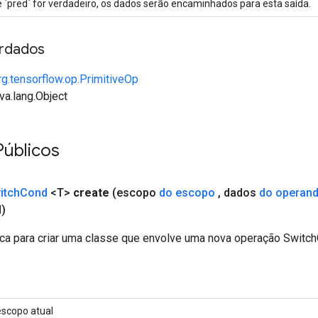
 `pred` for verdadeiro, os dados serão encaminhados para esta saída.
rdados
rg.tensorflow.op.PrimitiveOp
va.lang.Object
Públicos
itch
Cond
<T>
create
(escopo
do escopo
,
dados
do operan
)
ca para criar uma classe que envolve uma nova operação Switc
escopo atual