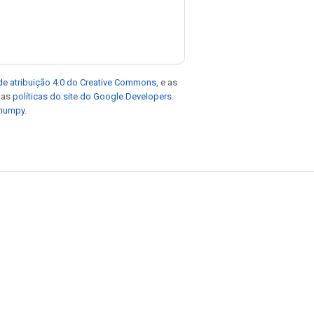
de atribuição 4.0 do Creative Commons
, e as
e as
políticas do site do Google Developers
.
 numpy
.