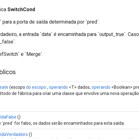
lica
SwitchCond
 para a porta de saída determinada por `pred`.
rdadeiro, a entrada `data` é encaminhada para `output_true`. Caso
_false`.
fSwitch` e `Merge`.
licos
eate
(escopo
do escopo
,
operando
<T> dados,
operando
<Boolean> pr
todo de fábrica para criar uma classe que envolve uma nova operaçã
ídaFalse
()
 `pred` for falso, os dados serão encaminhados para esta saída.
ídaVerdadeiro
()