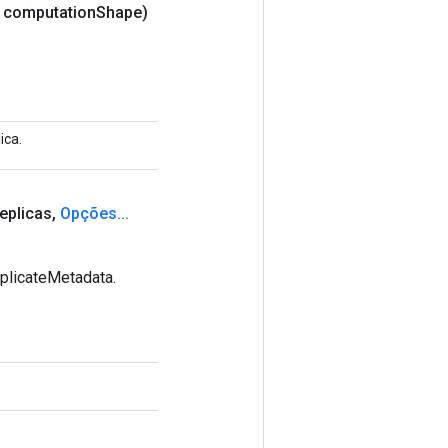
 computation
Shape)
ica.
eplicas
,
Opções
.
.
.
plicateMetadata.