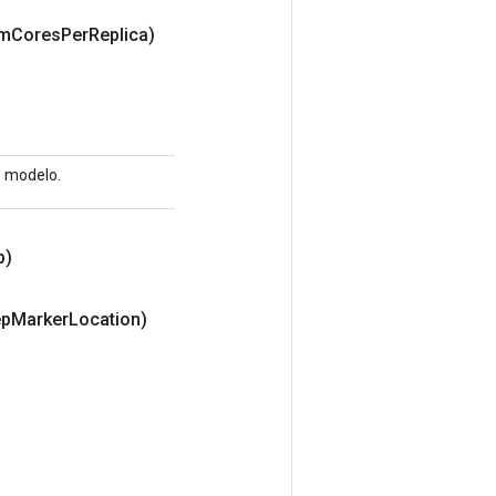
um
Cores
Per
Replica)
e modelo.
p)
ep
Marker
Location)