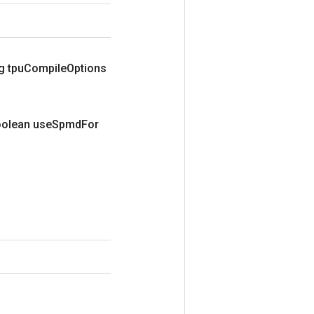
g tpu
Compile
Options
oolean use
Spmd
For