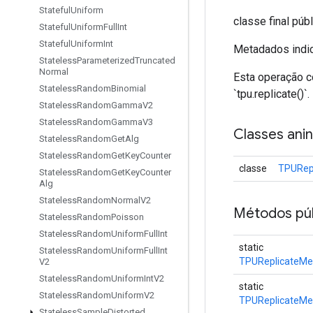
Stateful
Uniform
classe final púb
Stateful
Uniform
Full
Int
Stateful
Uniform
Int
Metadados indi
Stateless
Parameterized
Truncated
Normal
Esta operação 
Stateless
Random
Binomial
`tpu.replicate()`.
Stateless
Random
Gamma
V2
Stateless
Random
Gamma
V3
Classes ani
Stateless
Random
Get
Alg
Stateless
Random
Get
Key
Counter
classe
TPURepl
Stateless
Random
Get
Key
Counter
Alg
Stateless
Random
Normal
V2
Métodos púb
Stateless
Random
Poisson
Stateless
Random
Uniform
Full
Int
static
Stateless
Random
Uniform
Full
Int
TPUReplicateMe
V2
Stateless
Random
Uniform
Int
V2
static
Stateless
Random
Uniform
V2
TPUReplicateMe
Stateless
Sample
Distorted