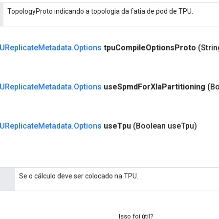
TopologyProto indicando a topologia da fatia de pod de TPU.
UReplicate
Metadata
.
Options
tpu
Compile
Options
Proto
(Strin
UReplicate
Metadata
.
Options
use
Spmd
For
Xla
Partitioning
(B
UReplicate
Metadata
.
Options
use
Tpu
(Boolean use
Tpu)
Se o cálculo deve ser colocado na TPU.
Isso foi útil?