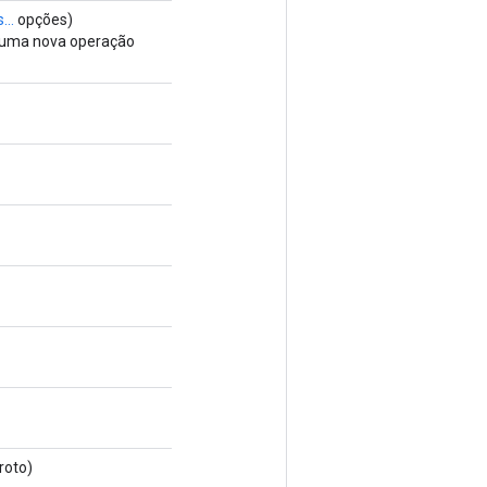
...
opções)
e uma nova operação
roto)