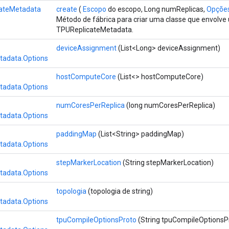
ateMetadata
create
(
Escopo
do escopo, Long numReplicas,
Opções
Método de fábrica para criar uma classe que envolv
TPUReplicateMetadata.
deviceAssignment
(List<Long> deviceAssignment)
tadata.Options
hostComputeCore
(List<> hostComputeCore)
tadata.Options
numCoresPerReplica
(long numCoresPerReplica)
tadata.Options
paddingMap
(List<String> paddingMap)
tadata.Options
stepMarkerLocation
(String stepMarkerLocation)
tadata.Options
topologia
(topologia de string)
tadata.Options
tpuCompileOptionsProto
(String tpuCompileOptionsP