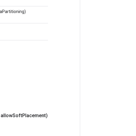
Partitioning)
 allow
Soft
Placement)