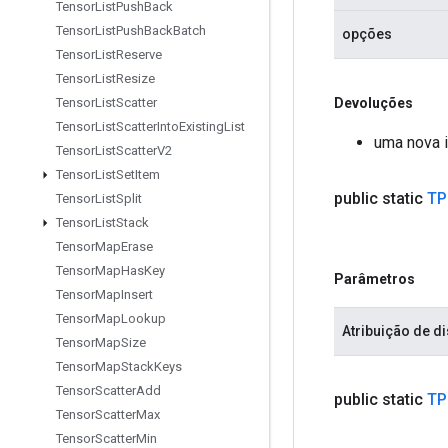
Tensor
List
Push
Back
Tensor
List
Push
Back
Batch
opções
Tensor
List
Reserve
Tensor
List
Resize
Devoluções
Tensor
List
Scatter
Tensor
List
Scatter
Into
Existing
List
uma nova 
Tensor
List
Scatter
V2
Tensor
List
Set
Item
public static
TP
Tensor
List
Split
Tensor
List
Stack
Tensor
Map
Erase
Tensor
Map
Has
Key
Parâmetros
Tensor
Map
Insert
Tensor
Map
Lookup
Atribuição de di
Tensor
Map
Size
Tensor
Map
Stack
Keys
Tensor
Scatter
Add
public static
TP
Tensor
Scatter
Max
Tensor
Scatter
Min