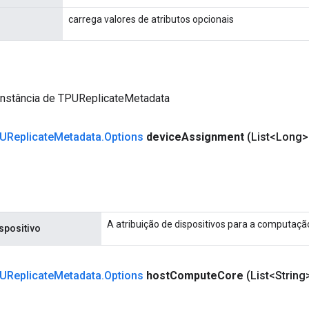
carrega valores de atributos opcionais
instância de TPUReplicateMetadata
UReplicate
Metadata
.
Options
device
Assignment
(List<Long>
A atribuição de dispositivos para a computaçã
spositivo
UReplicate
Metadata
.
Options
host
Compute
Core
(List<String