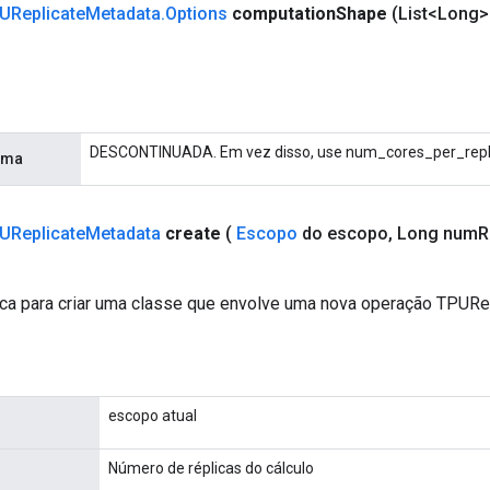
UReplicate
Metadata
.
Options
computation
Shape
(List<Long>
DESCONTINUADA. Em vez disso, use num_cores_per_repl
rma
UReplicate
Metadata
create
(
Escopo
do escopo
,
Long num
R
ca para criar uma classe que envolve uma nova operação TPURe
escopo atual
Número de réplicas do cálculo