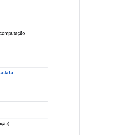
 computação
tadata
ação)