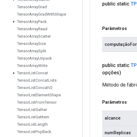
public static
TP
Tensor
Array
Grad
Tensor
Array
Grad
With
Shape
Tensor
Array
Pack
Parâmetros
Tensor
Array
Read
Tensor
Array
Scatter
Tensor
Array
Size
computaçãoFo
Tensor
Array
Split
Tensor
Array
Unpack
public static
TP
Tensor
Array
Write
opções)
Tensor
List
Concat
Tensor
List
Concat
Lists
Método de fábri
Tensor
List
Concat
V2
Tensor
List
Element
Shape
Parâmetros
Tensor
List
From
Tensor
Tensor
List
Gather
Tensor
List
Get
Item
alcance
Tensor
List
Length
Tensor
List
Pop
Back
numReplicas