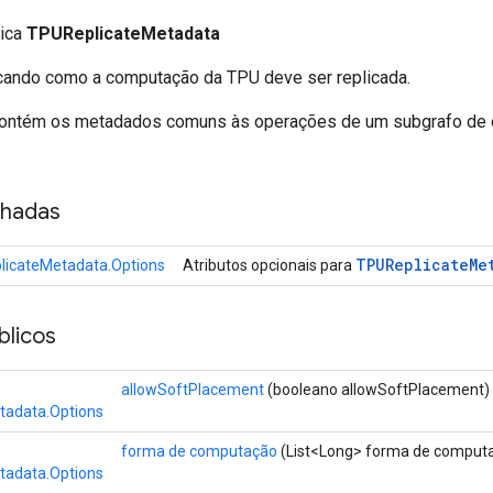
lica
TPUReplicateMetadata
cando como a computação da TPU deve ser replicada.
contém os metadados comuns às operações de um subgrafo de
nhadas
TPUReplicate
Me
icateMetadata.Options
Atributos opcionais para
licos
allowSoftPlacement
(booleano allowSoftPlacement)
tadata.Options
forma de computação
(List<Long> forma de comput
tadata.Options