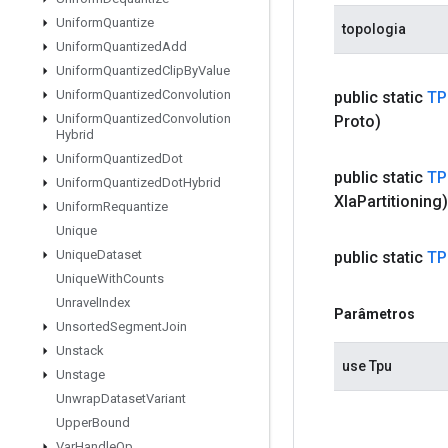
Uniform
Quantize
topologia
Uniform
Quantized
Add
Uniform
Quantized
Clip
By
Value
Uniform
Quantized
Convolution
public static
TP
Uniform
Quantized
Convolution
Proto)
Hybrid
Uniform
Quantized
Dot
public static
TP
Uniform
Quantized
Dot
Hybrid
Xla
Partitioning)
Uniform
Requantize
Unique
Unique
Dataset
public static
TP
Unique
With
Counts
Unravel
Index
Parâmetros
Unsorted
Segment
Join
Unstack
use Tpu
Unstage
Unwrap
Dataset
Variant
Upper
Bound
Var
Handle
Op