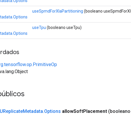
tadata.Options
useSpmdForXlaPartitioning
(booleano useSpmdForXla
tadata.Options
useTpu
(booleano useTpu)
tadata.Options
rdados
rg.tensorflow.op.PrimitiveOp
va.lang.Object
públicos
UReplicate
Metadata
.
Options
allow
Soft
Placement
(booleano