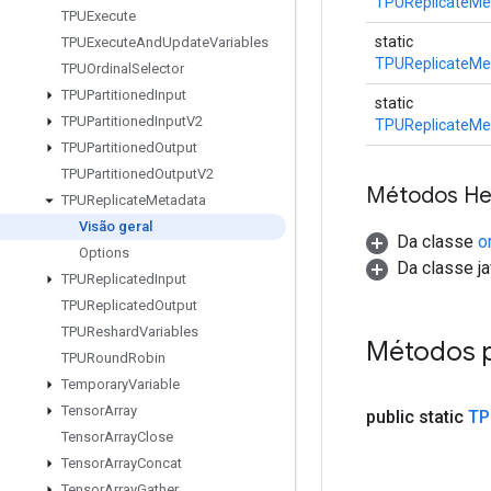
TPUReplicateMe
TPUExecute
static
TPUExecute
And
Update
Variables
TPUReplicateMe
TPUOrdinal
Selector
TPUPartitioned
Input
static
TPUPartitioned
Input
V2
TPUReplicateMe
TPUPartitioned
Output
TPUPartitioned
Output
V2
Métodos He
TPUReplicate
Metadata
Visão geral
Da classe
o
Options
Da classe ja
TPUReplicated
Input
TPUReplicated
Output
TPUReshard
Variables
Métodos 
TPURound
Robin
Temporary
Variable
Tensor
Array
public static
TP
Tensor
Array
Close
Tensor
Array
Concat
Tensor
Array
Gather