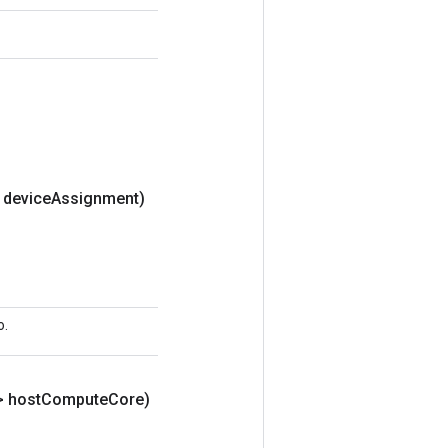
 device
Assignment)
o.
> host
Compute
Core)