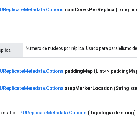
UReplicate
Metadata
.
Options
num
Cores
Per
Replica
(Long n
Número de núcleos por réplica. Usado para paralelismo d
plica
UReplicate
Metadata
.
Options
padding
Map
(List<> padding
Ma
UReplicate
Metadata
.
Options
step
Marker
Location
(String st
c static
TPUReplicate
Metadata
.
Options
(
topologia
de string)