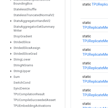
Bounding
Box
static
TPUReplic
Stateless
Shuffle
Stateless
Truncated
Normal
V2
Stats
Aggregator
Handle
V2
static
Stats
Aggregator
Set
Summary
TPUReplicateMe
Writer
static
Stop
Gradient
TPUReplicateMe
Strided
Slice
Strided
Slice
Assign
static
Strided
Slice
Grad
TPUReplicateMe
String
Lower
static
String
NGrams
TPUReplicateMe
String
Upper
static
Sum
TPUReplicateMe
Switch
Cond
Sync
Device
static
TPUCompilation
Result
TPUReplicateMe
TPUCompile
Succeeded
Assert
static
TPUEmbedding
Activations