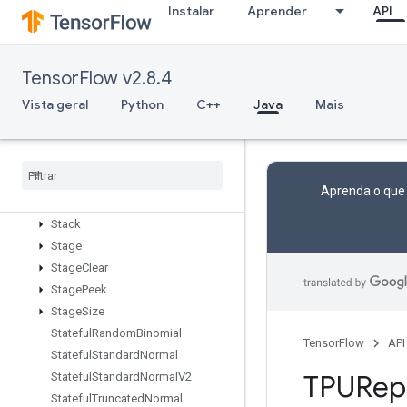
SparseMatrixSparseMatMul
Instalar
Aprender
API
SparseMatrixTranspose
SparseMatrixZeros
SparseSegmentSumGrad
TensorFlow v2.8.4
SparseTensorToCSRSparseMatrix
Vista geral
Python
C++
Java
Mais
Spence
Split
Split
Dedup
Data
Split
V
Aprenda o que
Squeeze
Stack
Stage
Stage
Clear
Stage
Peek
Stage
Size
Stateful
Random
Binomial
TensorFlow
API
Stateful
Standard
Normal
TPURepl
Stateful
Standard
Normal
V2
Stateful
Truncated
Normal