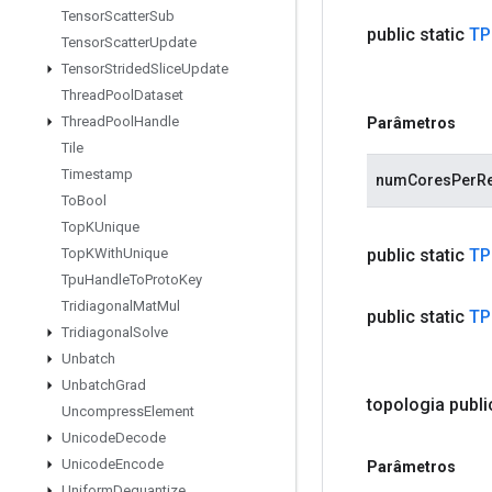
Tensor
Scatter
Sub
public static
TP
Tensor
Scatter
Update
Tensor
Strided
Slice
Update
Thread
Pool
Dataset
Thread
Pool
Handle
Parâmetros
Tile
Timestamp
numCoresPerRe
To
Bool
Top
KUnique
public static
TP
Top
KWith
Unique
Tpu
Handle
To
Proto
Key
Tridiagonal
Mat
Mul
public static
TP
Tridiagonal
Solve
Unbatch
Unbatch
Grad
topologia
publi
Uncompress
Element
Unicode
Decode
Unicode
Encode
Parâmetros
Uniform
Dequantize