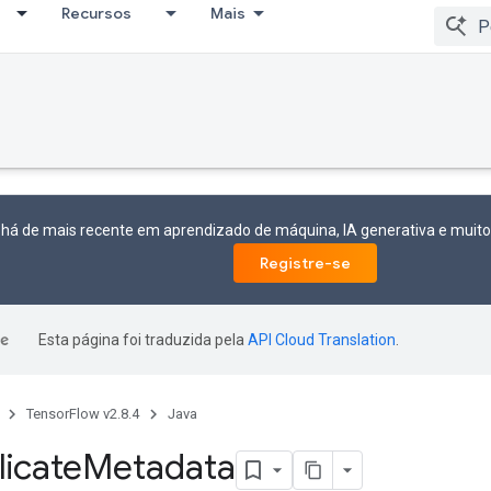
Recursos
Mais
 há de mais recente em aprendizado de máquina, IA generativa e mui
Registre-se
Esta página foi traduzida pela
API Cloud Translation
.
TensorFlow v2.8.4
Java
icate
Metadata