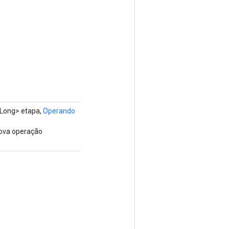
Long> etapa,
Operando
nova operação