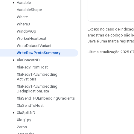
Variable
Variable
Shape
Where
Where3
Exceto no caso de indicaç
Window
Op
amostras de código são l
Worker
Heartbeat
Java é uma marca registra
Wrap
Dataset
Variant
Última atualização 2025-0
Write
Raw
Proto
Summary
Xla
Concat
ND
Xla
Recv
From
Host
Xla
Recv
TPUEmbedding
Permanecer conectado
Activations
Xla
Recv
TPUEmbedding
Blog
Deduplication
Data
Fórum
Xla
Send
TPUEmbedding
Gradients
Xla
Send
To
Host
GitHub
Xla
Split
ND
Twitter
Xlog1py
YouTube
Zeros