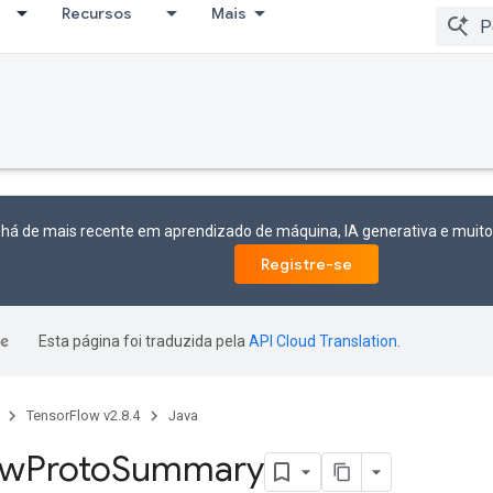
Recursos
Mais
 há de mais recente em aprendizado de máquina, IA generativa e mui
Registre-se
Esta página foi traduzida pela
API Cloud Translation
.
TensorFlow v2.8.4
Java
aw
Proto
Summary