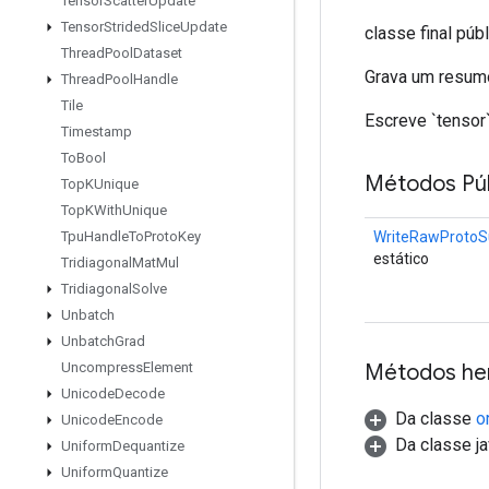
Tensor
Scatter
Update
Tensor
Strided
Slice
Update
classe final púb
Thread
Pool
Dataset
Grava um resumo
Thread
Pool
Handle
Tile
Escreve `tensor`
Timestamp
To
Bool
Métodos Púb
Top
KUnique
Top
KWith
Unique
WriteRawProto
Tpu
Handle
To
Proto
Key
estático
Tridiagonal
Mat
Mul
Tridiagonal
Solve
Unbatch
Unbatch
Grad
Métodos he
Uncompress
Element
Unicode
Decode
Da classe
o
Unicode
Encode
Da classe ja
Uniform
Dequantize
Uniform
Quantize