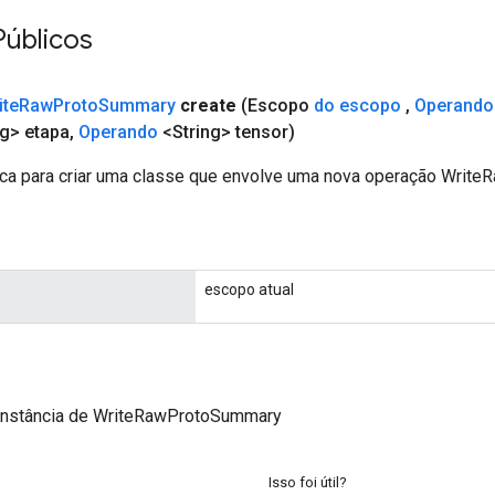
Públicos
ite
Raw
Proto
Summary
create
(Escopo
do escopo
,
Operando
g> etapa
,
Operando
<String> tensor)
ca para criar uma classe que envolve uma nova operação Writ
escopo atual
instância de WriteRawProtoSummary
Isso foi útil?