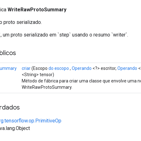
lica
WriteRawProtoSummary
 proto serializado.
, um proto serializado em `step` usando o resumo `writer`.
licos
Summary
criar
(Escopo
do escopo
,
Operando
<?> escritor,
Operando
<
<String> tensor)
Método de fábrica para criar uma classe que envolve uma 
WriteRawProtoSummary.
rdados
rg.tensorflow.op.PrimitiveOp
va.lang.Object