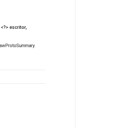
<?> escritor
,
eRawProtoSummary.