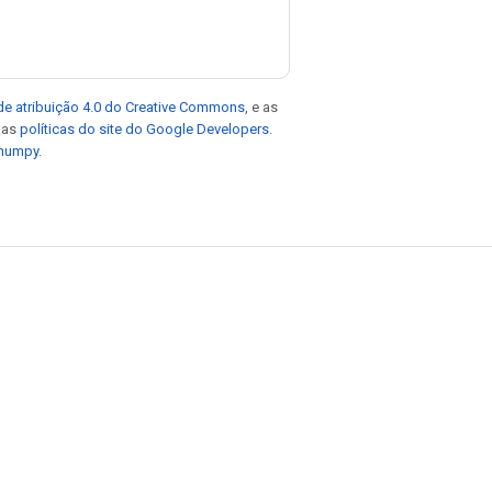
de atribuição 4.0 do Creative Commons
, e as
e as
políticas do site do Google Developers
.
 numpy
.