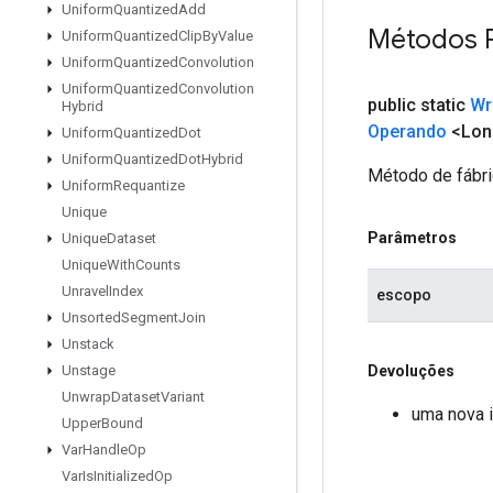
Uniform
Quantized
Add
Métodos 
Uniform
Quantized
Clip
By
Value
Uniform
Quantized
Convolution
Uniform
Quantized
Convolution
public static
Wr
Hybrid
Operando
<Lon
Uniform
Quantized
Dot
Uniform
Quantized
Dot
Hybrid
Método de fábri
Uniform
Requantize
Unique
Parâmetros
Unique
Dataset
Unique
With
Counts
Unravel
Index
escopo
Unsorted
Segment
Join
Unstack
Devoluções
Unstage
Unwrap
Dataset
Variant
uma nova 
Upper
Bound
Var
Handle
Op
Var
Is
Initialized
Op