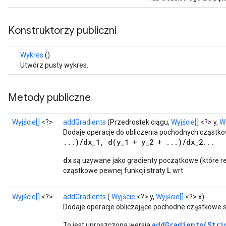
Konstruktorzy publiczni
Wykres
()
Utwórz pusty wykres.
Metody publiczne
Wyjście[]
<?>
addGradients
(Przedrostek ciągu,
Wyjście[]
<?> y,
Wy
Dodaje operacje do obliczenia pochodnych cząst
...)/dx_1, d(y_1 + y_2 + ...)/dx_2...
dx
są używane jako gradienty początkowe (które 
L
cząstkowe pewnej funkcji straty
wrt
Wyjście[]
<?>
addGradients
(
Wyjście
<?> y,
Wyjście[]
<?> x)
Dodaje operacje obliczające pochodne cząstkowe
addGradients(Stri
To jest uproszczona wersja