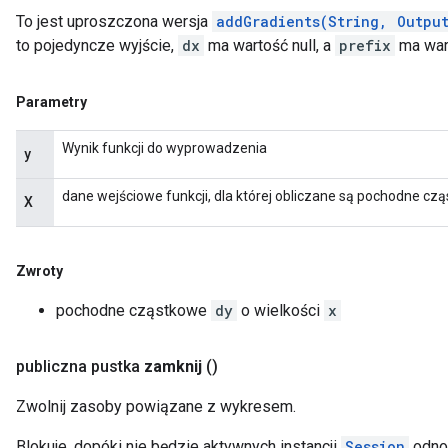
To jest uproszczona wersja
addGradients(String, Outpu
to pojedyncze wyjście,
dx
ma wartość null, a
prefix
ma wart
Parametry
Wynik funkcji do wyprowadzenia
y
dane wejściowe funkcji, dla której obliczane są pochodne cz
X
Zwroty
pochodne cząstkowe
dy
o wielkości
x
publiczna pustka
zamknij
()
Zwolnij zasoby powiązane z wykresem.
Blokuje, dopóki nie będzie aktywnych instancji
Session
odnos