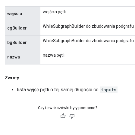
wejścia pętli
wejścia
WhileSubgraphBuilder do zbudowania podgraf
cgBuilder
WhileSubgraphBuilder do zbudowania podgrafu t
bgBuilder
nazwa pętli
nazwa
Zwroty
lista wyjść pętli o tej samej długości co
inputs
Czy te wskazówki były pomocne?