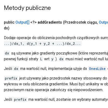
Metody publiczne
public
Output[]
<?>
add
Gradients
(Przedrostek ciągu
,
Outpu
dx)
Dodaje operacje do obliczenia pochodnych cząstkowych su
...)/dx_1, d(y_1 + y_2 + ...)/dx_2...
dx
są używane jako gradienty początkowe (które reprezent
pewnej funkcji straty
L
wrt
y
).
dx
musi mieć wartość null l
Jeśli
dx
ma wartość null, implementacja użyje dx
OnesLike
prefix
jest używany jako przedrostek nazwy stosowany do
wykresu w celu obliczenia gradientów. Musi być unikalny w 
przeciwnym razie operacja zakończy się niepowodzeniem.
Jeśli
prefix
ma wartość null, zostanie on wybrany automaty