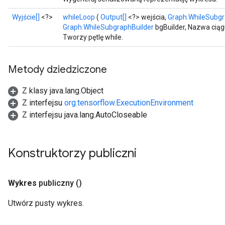
Wyjście[]
<?>
whileLoop
(
Output[]
<?> wejścia,
Graph.WhileSubgr
Graph.WhileSubgraphBuilder
bgBuilder, Nazwa ciąg
Tworzy pętlę while.
Metody dziedziczone
Z klasy java.lang.Object
Z interfejsu
org.tensorflow.ExecutionEnvironment
Z interfejsu java.lang.AutoCloseable
Konstruktorzy publiczni
Wykres
publiczny
()
Utwórz pusty wykres.