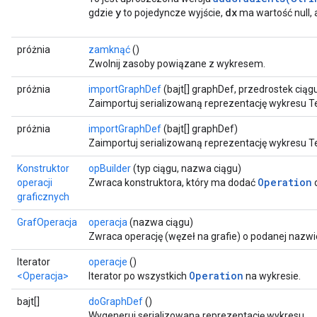
y
dx
gdzie
to pojedyncze wyjście,
ma wartość null,
próżnia
zamknąć
()
Zwolnij zasoby powiązane z wykresem.
próżnia
importGraphDef
(bajt[] graphDef, przedrostek ciąg
Zaimportuj serializowaną reprezentację wykresu T
próżnia
importGraphDef
(bajt[] graphDef)
Zaimportuj serializowaną reprezentację wykresu T
Konstruktor
opBuilder
(typ ciągu, nazwa ciągu)
Operation
operacji
Zwraca konstruktora, który ma dodać
graficznych
GrafOperacja
operacja
(nazwa ciągu)
Zwraca operację (węzeł na grafie) o podanej nazwi
Iterator
operacje
()
Operation
<Operacja>
Iterator po wszystkich
na wykresie.
bajt[]
doGraphDef
()
Wygeneruj serializowaną reprezentację wykresu.