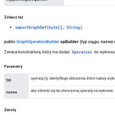
Zobacz też
importGraphDef(byte[], String)
public
Graph
Operation
Builder
op
Builder
(typ ciągu
,
nazwa 
Zwraca konstruktora, który ma dodać
Operation
do wykresu
Parametry
operacji (tj. identyfikuje obliczenia, które należy wy
typ
aby odnieść się do utworzonej operacji na wykresie.
nazwa
Zwroty