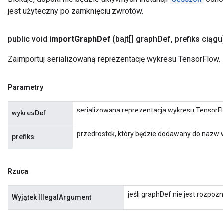
jest użyteczny po zamknięciu zwrotów.
public void
import
Graph
Def
(bajt[] graph
Def
,
prefiks ciągu
Zaimportuj serializowaną reprezentację wykresu TensorFlow.
Parametry
serializowana reprezentacja wykresu TensorFl
wykresDef
przedrostek, który będzie dodawany do nazw
prefiks
Rzuca
jeśli graphDef nie jest rozpoz
Wyjątek IllegalArgument