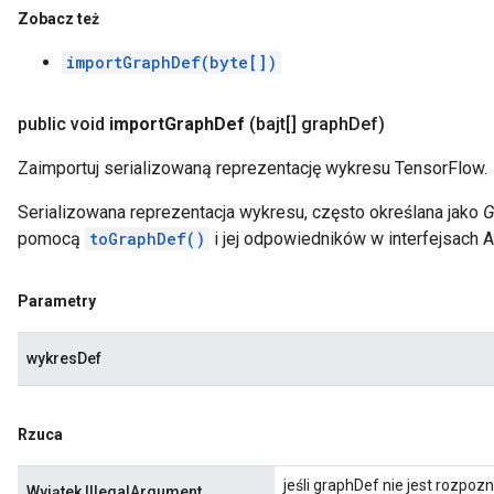
Zobacz też
importGraphDef(byte[])
public void
import
Graph
Def
(bajt[] graph
Def)
Zaimportuj serializowaną reprezentację wykresu TensorFlow.
Serializowana reprezentacja wykresu, często określana jako
G
pomocą
toGraphDef()
i jej odpowiedników w interfejsach A
Parametry
wykresDef
Rzuca
jeśli graphDef nie jest rozpoz
Wyjątek IllegalArgument