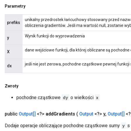
Parametry
unikalny przedrostek łańcuchowy stosowany przed nazw
prefiks
obliczenia gradientów. Jeśli ma wartość null, zostanie w
Wynik funkcji do wyprowadzenia
y
dane wejściowe funkcji, dla której obliczane są pochodn
X
jeśli nie jest zerowa, pochodne cząstkowe pewnej funkcji 
dx
Zwroty
pochodne cząstkowe
dy
o wielkości
x
public
Output[]
<?>
add
Gradients
(
Output
<?> y
,
Output[]
<?
Dodaje operacje obliczające pochodne cząstkowe sumy
y
s