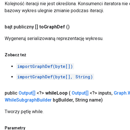
Kolejność iteracji nie jest określona. Konsumenci iteratora ni
bazowy wykres ulegnie zmianie podczas iteracji.
bajt publiczny []
to
Graph
Def
()
Wygeneruj serializowaną reprezentację wykresu.
Zobacz też
importGraphDef(byte[])
importGraphDef(byte[], String)
public
Output[]
<?>
while
Loop
(
Output[]
<?> inputs
,
Graph
.
W
While
Subgraph
Builder
bg
Builder
,
String name)
Tworzy pętlę while.
Parametry