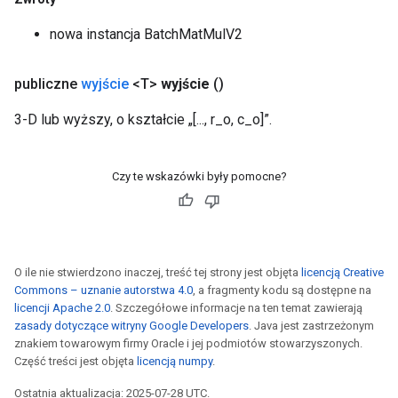
nowa instancja BatchMatMulV2
publiczne
wyjście
<T>
wyjście
()
3-D lub wyższy, o kształcie „[..., r_o, c_o]”.
Czy te wskazówki były pomocne?
O ile nie stwierdzono inaczej, treść tej strony jest objęta
licencją Creative
Commons – uznanie autorstwa 4.0
, a fragmenty kodu są dostępne na
licencji Apache 2.0
. Szczegółowe informacje na ten temat zawierają
zasady dotyczące witryny Google Developers
. Java jest zastrzeżonym
znakiem towarowym firmy Oracle i jej podmiotów stowarzyszonych.
Część treści jest objęta
licencją numpy
.
Ostatnia aktualizacja: 2025-07-28 UTC.