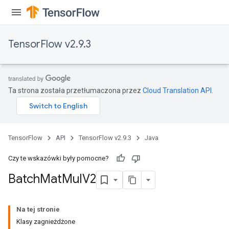
TensorFlow v2.9.3
Ta strona została przetłumaczona przez
Cloud Translation API
.
TensorFlow
API
TensorFlow v2.9.3
Java
Czy te wskazówki były pomocne?
Batch
Mat
Mul
V2
Na tej stronie
Klasy zagnieżdżone