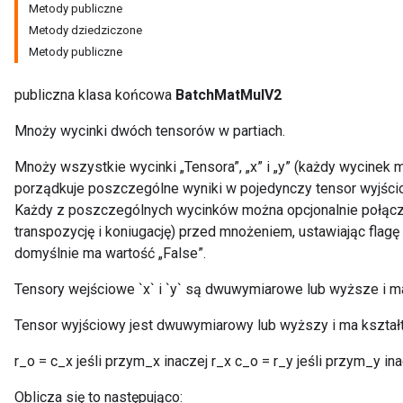
Metody publiczne
Metody dziedziczone
Metody publiczne
publiczna klasa końcowa
BatchMatMulV2
Mnoży wycinki dwóch tensorów w partiach.
Mnoży wszystkie wycinki „Tensora”, „x” i „y” (każdy wycinek
porządkuje poszczególne wyniki w pojedynczy tensor wyjśc
Każdy z poszczególnych wycinków można opcjonalnie połączy
transpozycję i koniugację) przed mnożeniem, ustawiając flagę „a
domyślnie ma wartość „False”.
Tensory wejściowe `x` i `y` są dwuwymiarowe lub wyższe i mają kszta
Tensor wyjściowy jest dwuwymiarowy lub wyższy i ma kształt „[.
r_o = c_x jeśli przym_x inaczej r_x c_o = r_y jeśli przym_y in
Oblicza się to następująco: