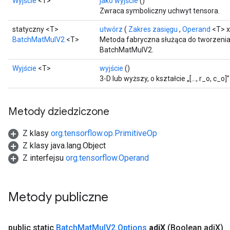
Wyjście
<T>
jako wyjście
()
Zwraca symboliczny uchwyt tensora.
statyczny <T>
utwórz
(
Zakres zasięgu
,
Operand
<T> x
BatchMatMulV2
<T>
Metoda fabryczna służąca do tworzenia
BatchMatMulV2.
Wyjście
<T>
wyjście
()
3-D lub wyższy, o kształcie „[..., r_o, c_o]”
Flush
Metody dziedziczone
eHandleOp
Z klasy
org.tensorflow.op.PrimitiveOp
Z klasy java.lang.Object
Z interfejsu
org.tensorflow.Operand
ureSplit
Metody publiczne
public static
Batch
Mat
Mul
V2
.
Options
adj
X
(Boolean adj
X)