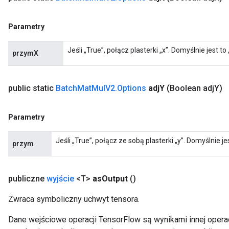
Parametry
Jeśli „True”, połącz plasterki „x”. Domyślnie jest to 
przymX
public static
Batch
Mat
Mul
V2
.
Options
adj
Y
(Boolean adj
Y)
Parametry
Jeśli „True”, połącz ze sobą plasterki „y”. Domyślnie jes
przym
publiczne
wyjście
<T>
as
Output
()
Zwraca symboliczny uchwyt tensora.
Dane wejściowe operacji TensorFlow są wynikami innej operac