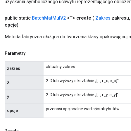
uzyskania symbolicznego uchwytu reprezentującego obliczen
public static
Batch
Mat
Mul
V2
<T>
create
(
Zakres
zakresu
,
opcje)
Metoda fabryczna służąca do tworzenia klasy opakowującej 
Parametry
aktualny zakres
zakres
2-D lub wyższy o kształcie „[..., r_x, c_x]”.
X
2-D lub wyższy o kształcie „[..., r_y, c_y]”.
y
przenosi opcjonalne wartości atrybutów
opcje
Zwroty