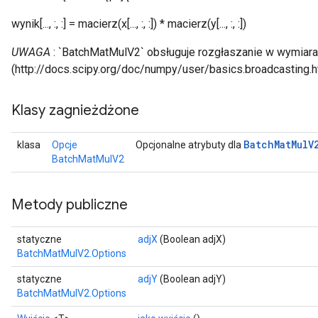
wynik[..., :, :] = macierz(x[..., :, :]) * macierz(y[..., :, :])
UWAGA
: `BatchMatMulV2` obsługuje rozgłaszanie w wymiarach
t
(http://docs.scipy.org/doc/numpy/user/basics.broadcasting.h
Klasy zagnieżdżone
Batch
Mat
Mul
V
klasa
Opcje
Opcjonalne atrybuty dla
BatchMatMulV2
source
Metody publiczne
leOp
statyczne
adjX
(Boolean adjX)
BatchMatMulV2.Options
statyczne
adjY
(Boolean adjY)
BatchMatMulV2.Options