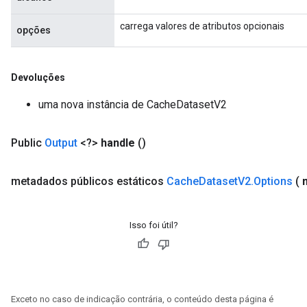
carrega valores de atributos opcionais
opções
Devoluções
uma nova instância de CacheDatasetV2
Public
Output
<?>
handle
()
metadados
públicos estáticos
Cache
Dataset
V2
.
Options
(
Isso foi útil?
Exceto no caso de indicação contrária, o conteúdo desta página é