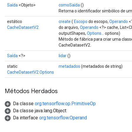
Saída
<Objeto>
comoSaída
()
Retorna o identificador simbólico de um
estático
create
(
Escopo
do escopo,
Operando
<?
CacheDatasetV2
do arquivo,
Operando
<?> cache, List<C
outputShapes,
Options...
options)
Método de fábrica para criar uma clas
CacheDatasetV2.
Saída
<?>
lidar
()
static
metadados
(metadados de string)
CacheDatasetV2.Options
Métodos Herdados
Da classe
org.tensorflow.op.PrimitiveOp
Da classe java.lang.Object
Da interface
org.tensorflow.Operand