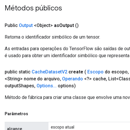
Métodos públicos
Public
Output
<Object>
as
Output
()
Retorna o identificador simbólico de um tensor.
As entradas para operações do TensorFlow são saídas de ou
é usado para obter um identificador simbólico que representa 
public static
Cache
Dataset
V2
create
(
Escopo
do escopo
,
<String> nome do arquivo
,
Operando
<?> cache
,
List<Clas
output
Shapes
,
Options
.
.
.
options)
Método de fábrica para criar uma classe que envolve uma no
Parâmetros
escopo atual
alcance