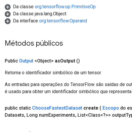
Da classe
org.tensorflow.op.PrimitiveOp
Da classe java.lang.Object
Da interface
org.tensorflow.Operand
Métodos públicos
Public
Output
<Object>
as
Output
()
Retorna o identificador simbólico de um tensor.
As entradas para operações do TensorFlow são saídas de ou
é usado para obter um identificador simbólico que representa 
public static
Choose
Fastest
Dataset
create
(
Escopo
do e
Datasets
,
Long num
Experiments
,
List<Class<?>> output
Ty