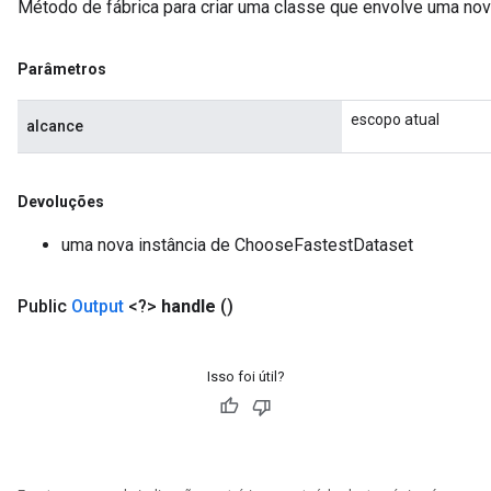
Método de fábrica para criar uma classe que envolve uma n
Parâmetros
escopo atual
alcance
Devoluções
uma nova instância de ChooseFastestDataset
Public
Output
<?>
handle
()
Isso foi útil?