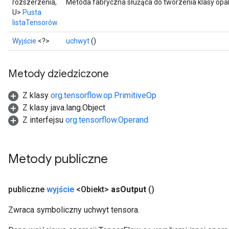
rozszerzenia,
Metoda fabryczna służąca do tworzenia klasy opa
U>
Pusta
listaTensorów
Wyjście
<?>
uchwyt
()
Metody dziedziczone
Z klasy
org.tensorflow.op.PrimitiveOp
Z klasy java.lang.Object
Z interfejsu
org.tensorflow.Operand
Metody publiczne
publiczne
wyjście
<Obiekt>
as
Output
()
Zwraca symboliczny uchwyt tensora.