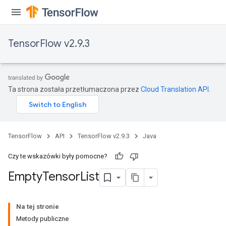
TensorFlow v2.9.3
Ta strona została przetłumaczona przez
Cloud Translation API
.
ryTensorBatch
TensorFlow
API
TensorFlow v2.9.3
Java
dTensorBatch
Czy te wskazówki były pomocne?
Empty
Tensor
List
Na tej stronie
Metody publiczne