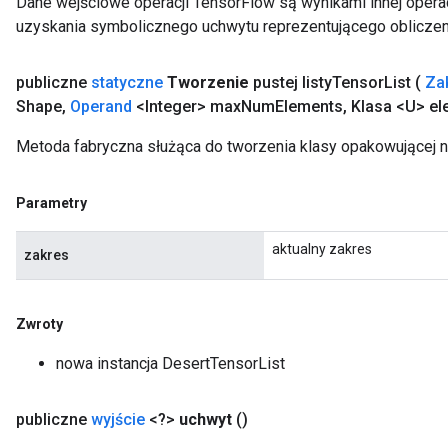
Dane wejściowe operacji TensorFlow są wynikami innej operac
uzyskania symbolicznego uchwytu reprezentującego obliczen
publiczne
statyczne
Tworzenie
pustej listy
Tensor
List
(
Za
Shape
,
Operand
<Integer> max
Num
Elements
,
Klasa <U> el
Metoda fabryczna służąca do tworzenia klasy opakowującej 
Parametry
aktualny zakres
zakres
Zwroty
nowa instancja DesertTensorList
publiczne
wyjście
<?>
uchwyt
()