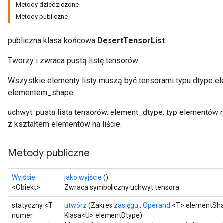
Metody dziedziczone
Metody publiczne
rBatch
publiczna klasa końcowa
DesertTensorList
Tworzy i zwraca pustą listę tensorów.
Batch
Wszystkie elementy listy muszą być tensorami typu dtype e
elementem_shape.
atch
uchwyt: pusta lista tensorów. element_dtype: typ elementów n
z kształtem elementów na liście.
Metody publiczne
Wyjście
jako wyjście
()
<Obiekt>
Zwraca symboliczny uchwyt tensora.
statyczny <T
utwórz
(Zakres
zasięgu
,
Operand
<T> elementSh
numer
Klasa<U> elementDtype)