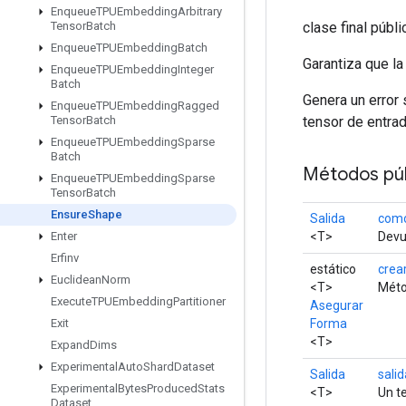
Enqueue
TPUEmbedding
Arbitrary
clase final públ
Tensor
Batch
Enqueue
TPUEmbedding
Batch
Garantiza que la
Enqueue
TPUEmbedding
Integer
Batch
Genera un error 
Enqueue
TPUEmbedding
Ragged
tensor de entrad
Tensor
Batch
Enqueue
TPUEmbedding
Sparse
Batch
Métodos púb
Enqueue
TPUEmbedding
Sparse
Tensor
Batch
Ensure
Shape
Salida
como
<T>
Devue
Enter
Erfinv
estático
crea
Euclidean
Norm
<T>
Méto
Execute
TPUEmbedding
Partitioner
Asegurar
Forma
Exit
<T>
Expand
Dims
Experimental
Auto
Shard
Dataset
Salida
salid
Experimental
Bytes
Produced
Stats
<T>
Un t
Dataset