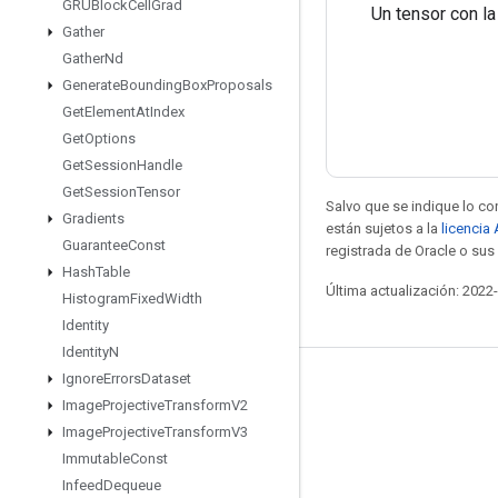
GRUBlock
Cell
Grad
Un tensor con la
Gather
Gather
Nd
Generate
Bounding
Box
Proposals
Get
Element
At
Index
Get
Options
Get
Session
Handle
Get
Session
Tensor
Salvo que se indique lo con
Gradients
están sujetos a la
licencia
Guarantee
Const
registrada de Oracle o sus 
Hash
Table
Última actualización: 2022
Histogram
Fixed
Width
Identity
Identity
N
Ignore
Errors
Dataset
Mantente conectado
Image
Projective
Transform
V2
Blog
Image
Projective
Transform
V3
Immutable
Const
Foro
Infeed
Dequeue