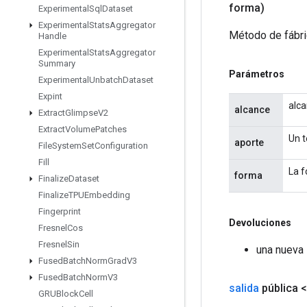
forma)
Experimental
Sql
Dataset
Experimental
Stats
Aggregator
Método de fábri
Handle
Experimental
Stats
Aggregator
Summary
Parámetros
Experimental
Unbatch
Dataset
Expint
alca
alcance
Extract
Glimpse
V2
Extract
Volume
Patches
Un t
aporte
File
System
Set
Configuration
Fill
La f
forma
Finalize
Dataset
Finalize
TPUEmbedding
Fingerprint
Devoluciones
Fresnel
Cos
Fresnel
Sin
una nueva
Fused
Batch
Norm
Grad
V3
Fused
Batch
Norm
V3
salida
pública 
GRUBlock
Cell