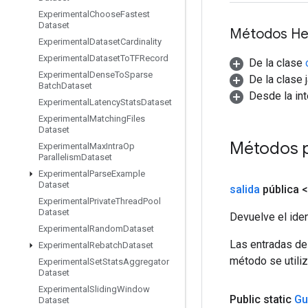
Experimental
Choose
Fastest
Dataset
Métodos He
Experimental
Dataset
Cardinality
Experimental
Dataset
To
TFRecord
De la clase
Experimental
Dense
To
Sparse
De la clase 
Batch
Dataset
Desde la in
Experimental
Latency
Stats
Dataset
Experimental
Matching
Files
Dataset
Métodos 
Experimental
Max
Intra
Op
Parallelism
Dataset
Experimental
Parse
Example
Dataset
salida
pública 
Experimental
Private
Thread
Pool
Dataset
Devuelve el iden
Experimental
Random
Dataset
Las entradas de
Experimental
Rebatch
Dataset
método se utiliz
Experimental
Set
Stats
Aggregator
Dataset
Experimental
Sliding
Window
Public static
Gu
Dataset