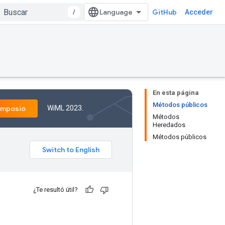
/
GitHub
Acceder
En esta página
Métodos públicos
WiML 2023.
imposio
Métodos
Heredados
Métodos públicos
¿Te resultó útil?