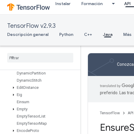
Instalar
Formación
API
DeviceIndex
DirectedInterleaveDataset
DisableCopyOnRead
TensorFlow v2.9.3
DistributedSave
DrawBoundingBoxesV2
Descripción general
Python
C++
Java
Más
DummyIterationCounter
Dummy
Memory
Cache
Dummy
Seed
Generator
Dynamic
Enqueue
TPUEmbedding
Conozca 
Arbitrary
Tensor
Batch
Dynamic
Partition
Dynamic
Stitch
Edit
Distance
preferido. Las tr
Eig
Einsum
Empty
TensorFlow
API
Empty
Tensor
List
Empty
Tensor
Map
Ensure
Encode
Proto