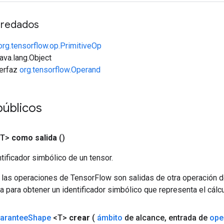
redados
org.tensorflow.op.PrimitiveOp
java.lang.Object
terfaz
org.tensorflow.Operand
públicos
<T>
como salida
()
tificador simbólico de un tensor.
 las operaciones de TensorFlow son salidas de otra operación 
a para obtener un identificador simbólico que representa el cálcu
arantee
Shape
<T>
crear
(
ámbito
de alcance
,
entrada de
ope