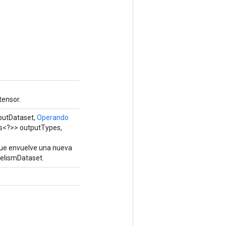
tensor.
putDataset,
Operando
ss<?>> outputTypes,
que envuelve una nueva
elismDataset.