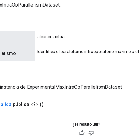
IntraOpParallelismDataset.
alcance actual
Identifica el paralelismo intraoperatorio máximo a uti
lelismo
 instancia de ExperimentalMaxIntraOpParallelismDataset
salida
pública <?>
()
¿Te resultó útil?