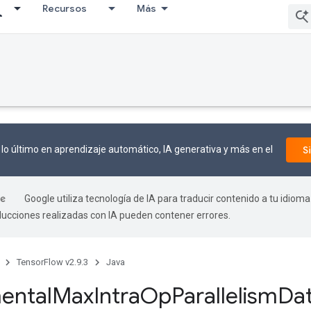
Recursos
Más
lo último en aprendizaje automático, IA generativa y más en el
S
Google utiliza tecnología de IA para traducir contenido a tu idioma
aducciones realizadas con IA pueden contener errores.
TensorFlow v2.9.3
Java
ental
Max
Intra
Op
Parallelism
Da