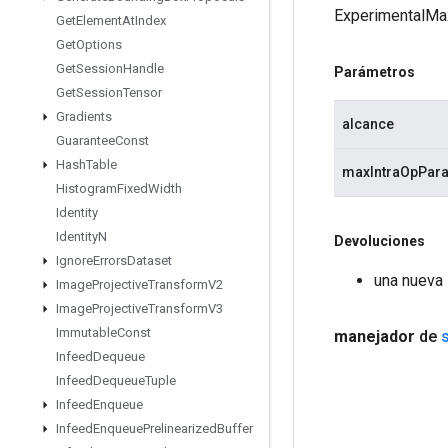
ExperimentalMax
Get
Element
At
Index
Get
Options
Get
Session
Handle
Parámetros
Get
Session
Tensor
Gradients
alcance
Guarantee
Const
Hash
Table
maxIntraOpPara
Histogram
Fixed
Width
Identity
Identity
N
Devoluciones
Ignore
Errors
Dataset
una nueva
Image
Projective
Transform
V2
Image
Projective
Transform
V3
Immutable
Const
manejador
de
Infeed
Dequeue
Infeed
Dequeue
Tuple
Infeed
Enqueue
Infeed
Enqueue
Prelinearized
Buffer