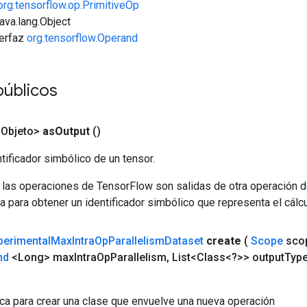
org.tensorflow.op.PrimitiveOp
java.lang.Object
terfaz
org.tensorflow.Operand
públicos
<Objeto>
as
Output
()
tificador simbólico de un tensor.
 las operaciones de TensorFlow son salidas de otra operación 
a para obtener un identificador simbólico que representa el cálcu
perimental
Max
Intra
Op
Parallelism
Dataset
create
(
Scope
sco
nd
<Long> max
Intra
Op
Parallelism
,
List<Class<?>> output
Typ
ca para crear una clase que envuelve una nueva operación