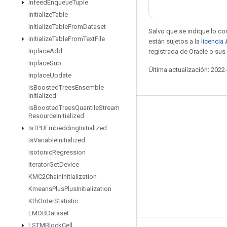
Infeed
Enqueue
Tuple
Initialize
Table
Initialize
Table
From
Dataset
Salvo que se indique lo con
Initialize
Table
From
Text
File
están sujetos a la
licencia
Inplace
Add
registrada de Oracle o sus 
Inplace
Sub
Última actualización: 2022
Inplace
Update
Is
Boosted
Trees
Ensemble
Initialized
Is
Boosted
Trees
Quantile
Stream
Mantente conectado
Resource
Initialized
Is
TPUEmbedding
Initialized
Blog
Is
Variable
Initialized
Foro
Isotonic
Regression
GitHub
Iterator
Get
Device
KMC2Chain
Initialization
Twitter
Kmeans
Plus
Plus
Initialization
YouTube
Kth
Order
Statistic
LMDBDataset
LSTMBlock
Cell