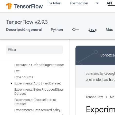
Instalar
Formación
API
EnqueueTPUEmbeddingArbitraryTensorBatch
EnqueueTPUEmbeddingBatch
EnqueueTPUEmbeddingIntegerBatch
TensorFlow v2.9.3
EnqueueTPUEmbeddingRaggedTensorBatch
EnqueueTPUEmbeddingSparseBatch
Descripción general
Python
C++
Java
Más
EnqueueTPUEmbeddingSparseTensorBatch
Ensure
Shape
Enter
Erfinv
Conozca 
Euclidean
Norm
Execute
TPUEmbedding
Partitioner
Exit
Expand
Dims
preferido. Las tr
Experimental
Auto
Shard
Dataset
Experimental
Bytes
Produced
Stats
Dataset
TensorFlow
API
Experimental
Choose
Fastest
Dataset
Experim
Experimental
Dataset
Cardinality