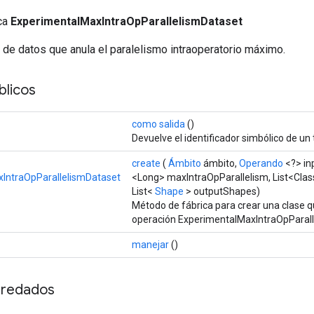
ica
ExperimentalMaxIntraOpParallelismDataset
 de datos que anula el paralelismo intraoperatorio máximo.
licos
como salida
()
Devuelve el identificador simbólico de un 
create
(
Ámbito
ámbito,
Operando
<?> in
IntraOpParallelismDataset
<Long> maxIntraOpParallelism, List<Cla
List<
Shape
> outputShapes)
Método de fábrica para crear una clase 
operación ExperimentalMaxIntraOpParall
manejar
()
redados