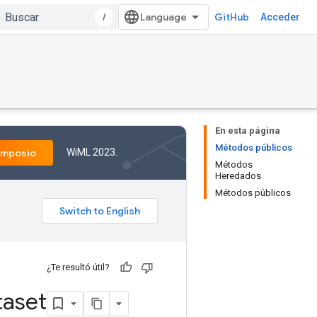
/
GitHub
Acceder
En esta página
Métodos públicos
WiML 2023.
imposio
Métodos
Heredados
Métodos públicos
¿Te resultó útil?
taset