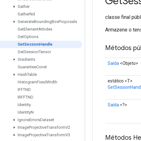
Get
Ses
Gather
Gather
Nd
classe final púb
Generate
Bounding
Box
Proposals
Armazene o tens
Get
Element
At
Index
Get
Options
Get
Session
Handle
Métodos púb
Get
Session
Tensor
Gradients
Saída
<Objeto>
Guarantee
Const
Hash
Table
estático <T>
Histogram
Fixed
Width
GetSessionHand
IFFTND
IRFFTND
Saída
<?>
Identity
Identity
N
Ignore
Errors
Dataset
Image
Projective
Transform
V2
Image
Projective
Transform
V3
Métodos He