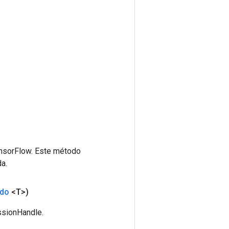
ensorFlow. Este método
a.
ndo
<T>)
ssionHandle.