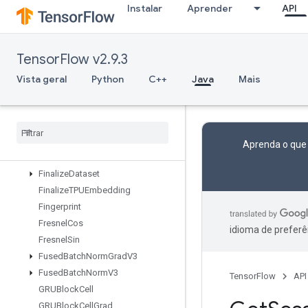
Instalar
Aprender
API
ExperimentalStatsAggregatorHandle
ExperimentalStatsAggregatorSum
mary
TensorFlow v2.9.3
ExperimentalUnbatchDataset
Expint
Vista geral
Python
C++
Java
Mais
ExtractGlimpseV2
Extract
Volume
Patches
FFTND
File
System
Set
Configuration
Aprenda o que
Fill
Finalize
Dataset
Finalize
TPUEmbedding
Fingerprint
Fresnel
Cos
idioma de preferê
Fresnel
Sin
Fused
Batch
Norm
Grad
V3
Fused
Batch
Norm
V3
TensorFlow
API
GRUBlock
Cell
GRUBlock
Cell
Grad