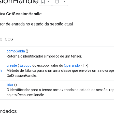
sion
Handle
lica
GetSessionHandle
or de entrada no estado da sessão atual.
licos
comoSaída
()
Retorna o identificador simbólico de um tensor.
create
(
Escopo
do escopo, valor do
Operando
<T>)
le
Método de fábrica para criar uma classe que envolve uma nova op
GetSessionHandle.
lidar
()
O identificador para o tensor armazenado no estado de sessão, 
objeto ResourceHandle.
rdados