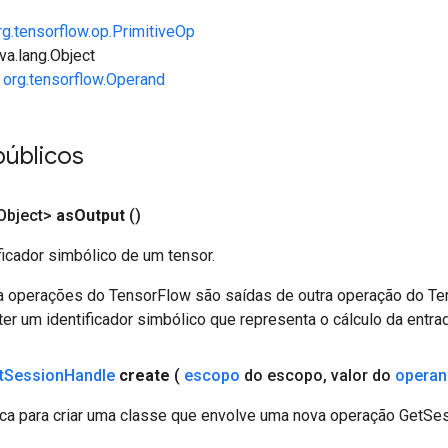
rg.tensorflow.op.PrimitiveOp
va.lang.Object
e
org.tensorflow.Operand
públicos
Object>
as
Output
()
ficador simbólico de um tensor.
a operações do TensorFlow são saídas de outra operação do T
er um identificador simbólico que representa o cálculo da entrad
t
Session
Handle
create
(
escopo
do escopo
,
valor do
opera
ca para criar uma classe que envolve uma nova operação GetSe