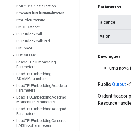
KMC2Chain
Initialization
Parâmetros
Kmeans
Plus
Plus
Initialization
Kth
Order
Statistic
alcance
LMDBDataset
LSTMBlock
Cell
valor
LSTMBlock
Cell
Grad
Lin
Space
List
Dataset
Devoluções
Load
All
TPUEmbedding
Parameters
uma nova 
Load
TPUEmbedding
ADAMParameters
Public
Output
<
Load
TPUEmbedding
Adadelta
Parameters
O identificador
Load
TPUEmbedding
Adagrad
Momentum
Parameters
ResourceHandle
Load
TPUEmbedding
Adagrad
Parameters
Load
TPUEmbedding
Centered
RMSProp
Parameters