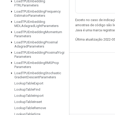
Load
TPUEmbedding
FTRLParameters
Load
TPUEmbedding
Frequency
Estimator
Parameters
Exceto no caso de indicaç
Load
TPUEmbedding
amostras de código são l
MDLAdagrad
Light
Parameters
Java é uma marca registra
Load
TPUEmbedding
Momentum
Parameters
Última atualização 2022-0
Load
TPUEmbedding
Proximal
Adagrad
Parameters
Load
TPUEmbedding
Proximal
Yogi
Parameters
Permanecer conectado
Load
TPUEmbedding
RMSProp
Parameters
Blog
Load
TPUEmbedding
Stochastic
Gradient
Descent
Parameters
Fórum
Lookup
Table
Export
GitHub
Lookup
Table
Find
Twitter
Lookup
Table
Import
Lookup
Table
Insert
YouTube
Lookup
Table
Remove
Lookup
Table
Size