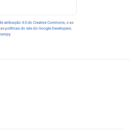
de atribuição 4.0 do Creative Commons
, e as
e as
políticas do site do Google Developers
.
 numpy
.