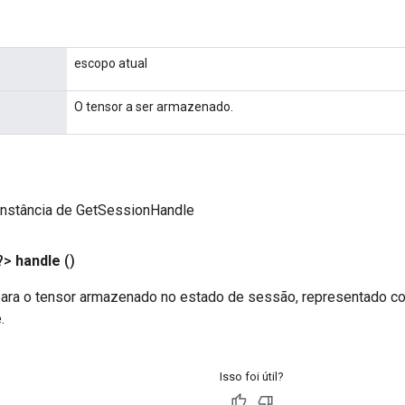
escopo atual
O tensor a ser armazenado.
instância de GetSessionHandle
?>
handle
()
 para o tensor armazenado no estado de sessão, representado c
.
Isso foi útil?