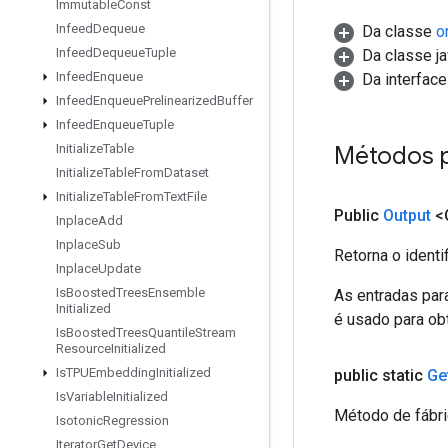
Immutable
Const
Infeed
Dequeue
Da classe
o
Infeed
Dequeue
Tuple
Da classe ja
Infeed
Enqueue
Da interfac
Infeed
Enqueue
Prelinearized
Buffer
Infeed
Enqueue
Tuple
Métodos 
Initialize
Table
Initialize
Table
From
Dataset
Initialize
Table
From
Text
File
Public
Output
<
Inplace
Add
Inplace
Sub
Retorna o identi
Inplace
Update
Is
Boosted
Trees
Ensemble
As entradas par
Initialized
é usado para obt
Is
Boosted
Trees
Quantile
Stream
Resource
Initialized
Is
TPUEmbedding
Initialized
public static
Ge
Is
Variable
Initialized
Método de fábri
Isotonic
Regression
Iterator
Get
Device