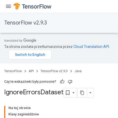
TensorFlow v2.9.3
Ta strona została przetłumaczona przez
Cloud Translation API
.
TensorFlow
API
TensorFlow v2.9.3
Java
Czy te wskazówki były pomocne?
Ignore
Errors
Dataset
Na tej stronie
Klasy zagnieżdżone