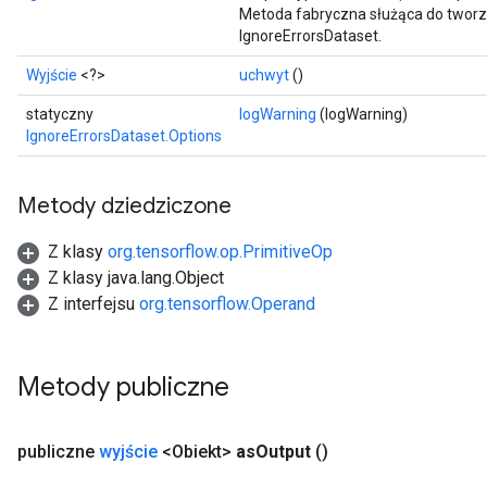
Metoda fabryczna służąca do tworz
IgnoreErrorsDataset.
Wyjście
<?>
uchwyt
()
statyczny
logWarning
(logWarning)
IgnoreErrorsDataset.Options
Metody dziedziczone
Z klasy
org.tensorflow.op.PrimitiveOp
Z klasy java.lang.Object
Z interfejsu
org.tensorflow.Operand
Metody publiczne
rs
mParameters
publiczne
wyjście
<Obiekt>
as
Output
()
rs
Parameters