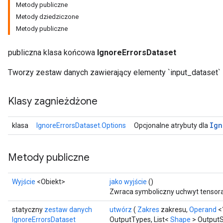
Metody publiczne
Metody dziedziczone
Metody publiczne
publiczna klasa końcowa
IgnoreErrorsDataset
Tworzy zestaw danych zawierający elementy `input_dataset` i
Klasy zagnieżdżone
Ign
klasa
IgnoreErrorsDataset.Options
Opcjonalne atrybuty dla
Metody publiczne
Wyjście
<Obiekt>
jako wyjście
()
Zwraca symboliczny uchwyt tensora
statyczny
zestaw danych
utwórz
(
Zakres
zakresu,
Operand
<
IgnoreErrorsDataset
OutputTypes, List<
Shape
> Output