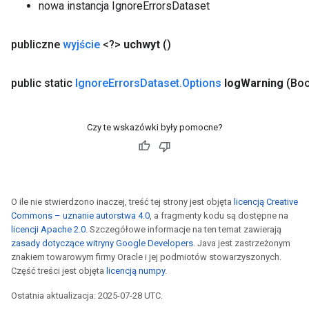
nowa instancja IgnoreErrorsDataset
publiczne
wyjście
<?>
uchwyt
()
public static
Ignore
Errors
Dataset
.
Options
log
Warning
(Boo
Czy te wskazówki były pomocne?
O ile nie stwierdzono inaczej, treść tej strony jest objęta
licencją Creative
Commons – uznanie autorstwa 4.0
, a fragmenty kodu są dostępne na
licencji Apache 2.0
. Szczegółowe informacje na ten temat zawierają
zasady dotyczące witryny Google Developers
. Java jest zastrzeżonym
znakiem towarowym firmy Oracle i jej podmiotów stowarzyszonych.
Część treści jest objęta
licencją numpy
.
Ostatnia aktualizacja: 2025-07-28 UTC.