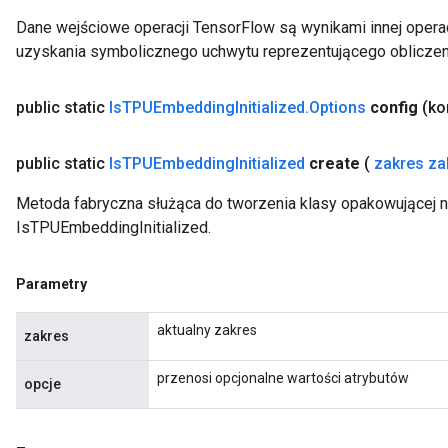
Dane wejściowe operacji TensorFlow są wynikami innej operac
uzyskania symbolicznego uchwytu reprezentującego obliczen
public static
Is
TPUEmbedding
Initialized
.
Options
config
(ko
public static
Is
TPUEmbedding
Initialized
create
(
zakres za
Metoda fabryczna służąca do tworzenia klasy opakowującej 
IsTPUEmbeddingInitialized.
Parametry
aktualny zakres
zakres
przenosi opcjonalne wartości atrybutów
opcje