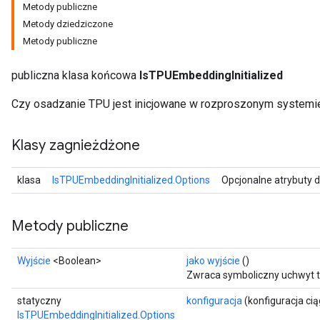
Metody publiczne
Metody dziedziczone
Metody publiczne
publiczna klasa końcowa
IsTPUEmbeddingInitialized
Czy osadzanie TPU jest inicjowane w rozproszonym systemi
Klasy zagnieżdżone
klasa
IsTPUEmbeddingInitialized.Options
Opcjonalne atrybuty 
Metody publiczne
Wyjście
<Boolean>
jako wyjście
()
rs
Zwraca symboliczny uchwyt t
mParameters
statyczny
konfiguracja
(konfiguracja cią
rs
IsTPUEmbeddingInitialized.Options
Parameters