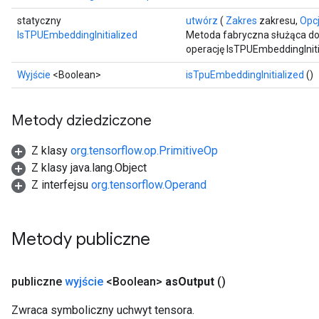
statyczny
utwórz
(
Zakres
zakresu,
Opcj
rParameters
IsTPUEmbeddingInitialized
Metoda fabryczna służąca do
operację IsTPUEmbeddingIniti
Parameters
ters
Wyjście
<Boolean>
isTpuEmbeddingInitialized
()
arameters
meters
Metody dziedziczone
rs
tDescentParameters
Z klasy
org.tensorflow.op.PrimitiveOp
Z klasy java.lang.Object
Z interfejsu
org.tensorflow.Operand
Metody publiczne
publiczne
wyjście
<Boolean>
as
Output
()
Zwraca symboliczny uchwyt tensora.