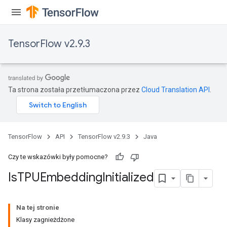
TensorFlow v2.9.3
Ta strona została przetłumaczona przez
Cloud Translation API
.
TensorFlow
API
TensorFlow v2.9.3
Java
Czy te wskazówki były pomocne?
Is
TPUEmbedding
Initialized
Na tej stronie
Klasy zagnieżdżone