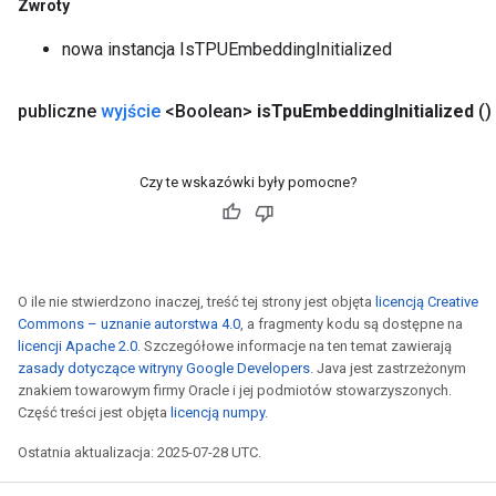
Zwroty
nowa instancja IsTPUEmbeddingInitialized
publiczne
wyjście
<Boolean>
is
Tpu
Embedding
Initialized
()
Czy te wskazówki były pomocne?
O ile nie stwierdzono inaczej, treść tej strony jest objęta
licencją Creative
Commons – uznanie autorstwa 4.0
, a fragmenty kodu są dostępne na
licencji Apache 2.0
. Szczegółowe informacje na ten temat zawierają
zasady dotyczące witryny Google Developers
. Java jest zastrzeżonym
znakiem towarowym firmy Oracle i jej podmiotów stowarzyszonych.
Część treści jest objęta
licencją numpy
.
Ostatnia aktualizacja: 2025-07-28 UTC.