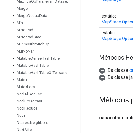
Max
Intra
Op
Parallelism
Dataset
Merge
Merge
Dedup
Data
estático
MapStage.Optio
Min
Mirror
Pad
estático
Mirror
Pad
Grad
MapStage.Optio
Mlir
Passthrough
Op
Mul
No
Nan
Métodos He
Mutable
Dense
Hash
Table
Mutable
Hash
Table
Da classe
o
Mutable
Hash
Table
Of
Tensors
Da classe ja
Mutex
Mutex
Lock
Nccl
All
Reduce
Métodos 
Nccl
Broadcast
Nccl
Reduce
Ndtri
capacidade
púb
Nearest
Neighbors
Next
After