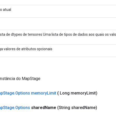
o atual
ista de dtypes de tensores Uma lista de tipos de dados aos quais os va
.
a valores de atributos opcionais
instância do MapStage
ap
Stage
.
Options memory
Limit
(
Long memory
Limit)
ap
Stage
.
Options
shared
Name
(String shared
Name)