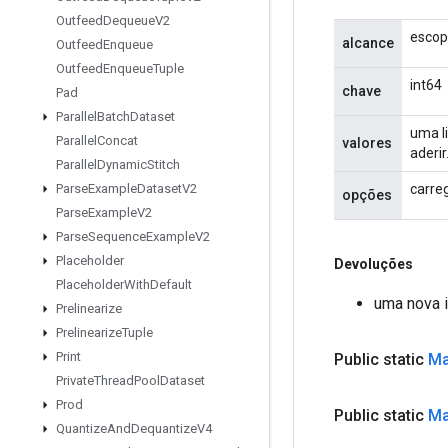
Outfeed
Dequeue
V2
escop
alcance
Outfeed
Enqueue
Outfeed
Enqueue
Tuple
int64
chave
Pad
Parallel
Batch
Dataset
uma l
Parallel
Concat
valores
aderir
Parallel
Dynamic
Stitch
carreg
Parse
Example
Dataset
V2
opções
Parse
Example
V2
Parse
Sequence
Example
V2
Placeholder
Devoluções
Placeholder
With
Default
uma nova 
Prelinearize
Prelinearize
Tuple
Print
Public static
M
Private
Thread
Pool
Dataset
Prod
Public static
M
Quantize
And
Dequantize
V4