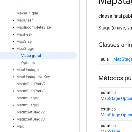
Map
Sta
Lu
Make
Unique
classe final púb
Map
Clear
Stage (chave, v
Map
Incomplete
Size
Map
Peek
Map
Size
Classes ani
Map
Stage
Visão geral
aula
MapStage
Options
Map
Unstage
Métodos púb
Map
Unstage
No
Key
Matrix
Diag
Part
V2
Matrix
Diag
Part
V3
estático
Matrix
Diag
V2
MapStage.Optio
Matrix
Diag
V3
estático
Matrix
Set
Diag
V2
MapStage.Optio
Matrix
Set
Diag
V3
estático
Max
MapStage