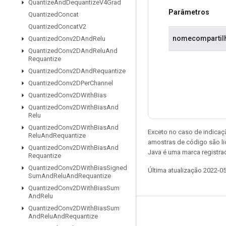
Quantize
And
Dequantize
V4Grad
Parâmetros
Quantized
Concat
Quantized
Concat
V2
nomecompartil
Quantized
Conv2DAnd
Relu
Quantized
Conv2DAnd
Relu
And
Requantize
Quantized
Conv2DAnd
Requantize
Quantized
Conv2DPer
Channel
Quantized
Conv2DWith
Bias
Quantized
Conv2DWith
Bias
And
Relu
Quantized
Conv2DWith
Bias
And
Exceto no caso de indicaç
Relu
And
Requantize
amostras de código são l
Quantized
Conv2DWith
Bias
And
Java é uma marca registra
Requantize
Quantized
Conv2DWith
Bias
Signed
Última atualização 2022-0
Sum
And
Relu
And
Requantize
Quantized
Conv2DWith
Bias
Sum
And
Relu
Quantized
Conv2DWith
Bias
Sum
Permanecer conectado
And
Relu
And
Requantize