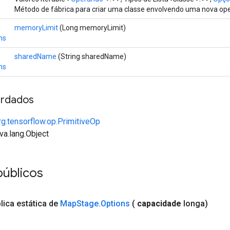
Método de fábrica para criar uma classe envolvendo uma nova o
memoryLimit
(Long memoryLimit)
ns
sharedName
(String sharedName)
ns
rdados
rg.tensorflow.op.PrimitiveOp
va.lang.Object
públicos
lica estática de
Map
Stage
.
Options
(
capacidade
longa)