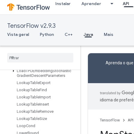
Instalar
Aprender
API
LoadTPUEmbeddingCenteredRMSPropParameters
LoadTPUEmbeddingFTRLParameters
LoadTPUEmbeddingFrequencyEstimatorParameters
TensorFlow v2.9.3
LoadTPUEmbeddingMDLAdagradLightParameters
LoadTPUEmbeddingMomentumParameters
Vista geral
Python
C++
Java
Mais
LoadTPUEmbeddingProximalAdagradParameters
Load
TPUEmbedding
Proximal
Yogi
Parameters
Load
TPUEmbedding
RMSProp
Aprenda o que
Parameters
Load
TPUEmbedding
Stochastic
Gradient
Descent
Parameters
Lookup
Table
Export
Lookup
Table
Find
Lookup
Table
Import
idioma de preferê
Lookup
Table
Insert
Lookup
Table
Remove
Lookup
Table
Size
TensorFlow
API
Loop
Cond
Lower
Bound