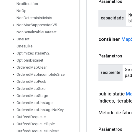
Parâmetros
Next
Iteration
No
Op
N
capacidade
Non
Deterministic
Ints
b
Non
Max
Suppression
V5
Non
Serializable
Dataset
contêiner
Map
One
Hot
Ones
Like
Optimize
Dataset
V2
Parâmetros
Options
Dataset
Ordered
Map
Clear
Se 
recipiente
Ordered
Map
Incomplete
Size
pad
Ordered
Map
Peek
Ordered
Map
Size
public static
M
Ordered
Map
Stage
índices
,
Iterabl
Ordered
Map
Unstage
Ordered
Map
Unstage
No
Key
Método de fábri
Outfeed
Dequeue
Outfeed
Dequeue
Tuple
Parâmetros
Outfeed
Dequeue
Tuple
V2