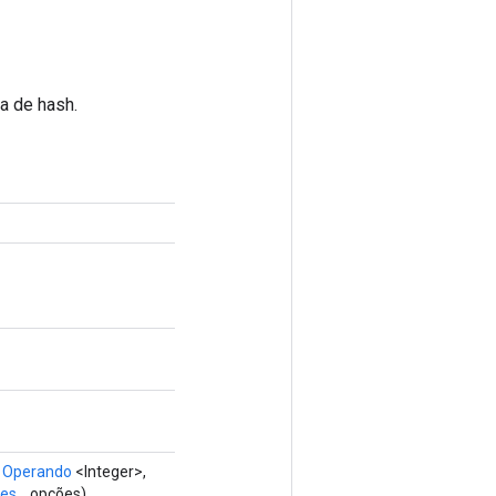
a de hash.
o
Operando
<Integer>,
s...
opções)