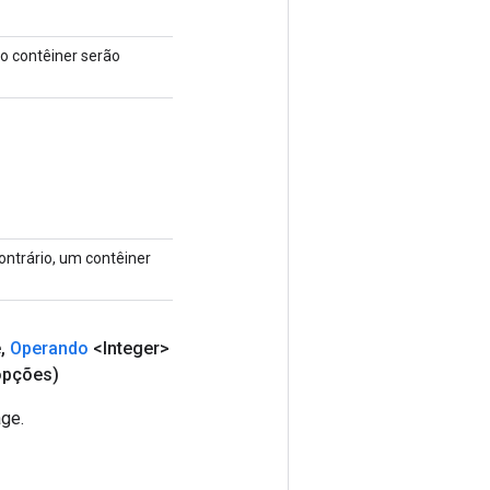
o contêiner serão
contrário, um contêiner
e
,
Operando
<Integer>
pções)
ge.