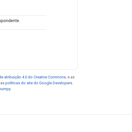
spondente.
de atribuição 4.0 do Creative Commons
, e as
e as
políticas do site do Google Developers
.
 numpy
.