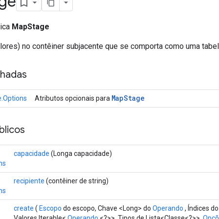
ge
lica
MapStage
alores) no contêiner subjacente que se comporta como uma tabel
nhadas
Map
Stage
.Options
Atributos opcionais para
licos
capacidade
(Longa capacidade)
ns
recipiente
(contêiner de string)
ns
create
(
Escopo
do escopo, Chave <Long> do
Operando
, Índices d
Valores Iterable<
Operando
<?>>, Tipos de Lista<Classe<?>>,
Opçõe