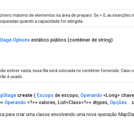
úmero máximo de elementos na área de preparo. Se > 0, as inserções n
loqueadas quando a capacidade for atingida.
Stage
.
Options
estático público
(contêiner de string)
não estiver vazia, essa fila será colocada no contêiner fornecido. Caso 
rão é usado.
ap
Stage
create
(
Escopo
de escopo
,
Operando
<Long> chav
e<
Operando
<?>> valores
,
List<Class<?>> dtypes
,
Opções
.
.
.
o
ca para criar uma classe envolvendo uma nova operação MapSta