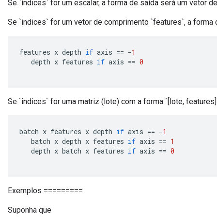
Se `índices` for um escalar, a forma de saída será um vetor 
Se `indices` for um vetor de comprimento `features`, a forma 
features x depth 
if
 axis 
==
-
1
   depth x features 
if
 axis 
==
0
Se `indices` for uma matriz (lote) com a forma `[lote, features]
batch x features x depth 
if
 axis 
==
-
1
   batch x depth x features 
if
 axis 
==
1
   depth x batch x features 
if
 axis 
==
0
Exemplos =========
Suponha que
ize