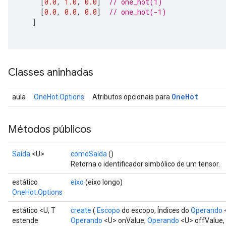
[
0.0
,
1.0
,
0.0
]
// one_hot(1)
[
0.0
,
0.0
,
0.0
]
// one_hot(-1)
]
Classes aninhadas
One
Hot
aula
OneHot.Options
Atributos opcionais para
Métodos públicos
Saída
<U>
comoSaída
()
Retorna o identificador simbólico de um tensor.
estático
eixo
(eixo longo)
OneHot.Options
estático <U, T
create
(
Escopo
do escopo, Índices do
Operando
estende
Operando
<U> onValue,
Operando
<U> offValue,