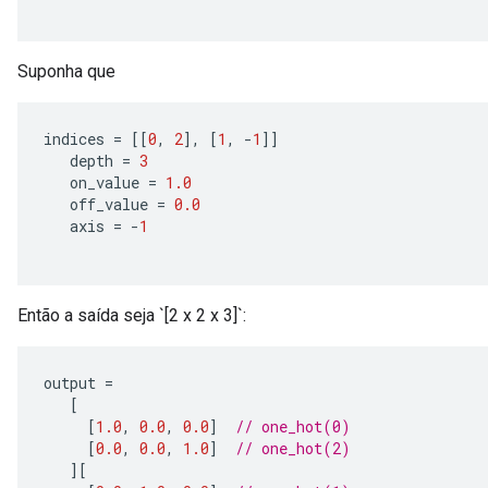
Suponha que
indices 
=
[[
0
,
2
],
[
1
,
-
1
]]
   depth 
=
3
   on_value 
=
1.0
   off_value 
=
0.0
   axis 
=
-
1
Então a saída seja `[2 x 2 x 3]`:
output 
=
[
[
1.0
,
0.0
,
0.0
]
// one_hot(0)
[
0.0
,
0.0
,
1.0
]
// one_hot(2)
][