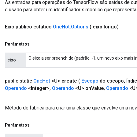
As entradas para operações do TensorFlow são saídas de ou
eters
é usado para obter um identificador simbólico que representa 
ntumParameters
ters
Eixo
público estático
One
Hot
.
Options
(
eixo
longo)
ropParameters
s
atorParameters
Parâmetros
ghtParameters
meters
O eixo a ser preenchido (padrão: -1, um novo eixo mais i
eixo
adParameters
rameters
eters
public static
One
Hot
<U>
create
(
Escopo
do escopo
,
Índi
ientDescentParameters
Operando
<Integer>
,
Operando
<U> on
Value
,
Operando
<U>
Método de fábrica para criar uma classe que envolve uma no
Parâmetros