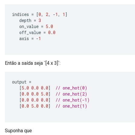
indices 
=
[
0
,
2
,
-
1
,
1
]
   depth 
=
3
   on_value 
=
5.0
   off_value 
=
0.0
Requantize
   axis 
=
-
1
ize
AndReluAndRequantize
u
uAndRequantize
Então a saída seja `[4 x 3]`:
output 
=
AndRelu
[
5.0
0.0
0.0
]
// one_hot(0)
AndReluAndRequantize
[
0.0
0.0
5.0
]
// one_hot(2)
[
0.0
0.0
0.0
]
// one_hot(-1)
[
0.0
5.0
0.0
]
// one_hot(1)
ize
Requantize
ize
Suponha que