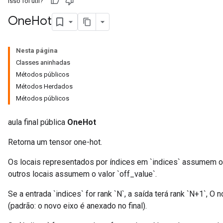
Isso foi útil?
One
Hot
Nesta página
Classes aninhadas
Métodos públicos
Métodos Herdados
Métodos públicos
aula final pública
OneHot
Retorna um tensor one-hot.
Os locais representados por índices em `indices` assumem o 
outros locais assumem o valor `off_value`.
Se a entrada `indices` for rank `N`, a saída terá rank `N+1`, O
(padrão: o novo eixo é anexado no final).