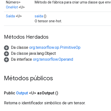
Número>
Método de fábrica para criar uma classe que e
OneHot
<U>
Saída
<U>
saída
()
O tensor one-hot.
Métodos Herdados
Da classe
org.tensorflow.op.PrimitiveOp
Da classe java.lang.Object
Da interface
org.tensorflow.Operand
Métodos públicos
m
Public
Output
<U>
as
Output
()
Retorna o identificador simbólico de um tensor.
rs