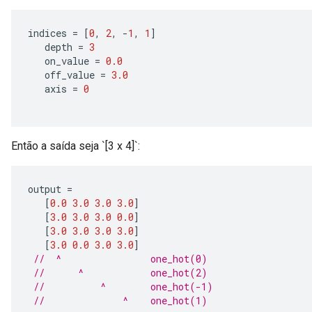
indices 
=
[
0
,
2
,
-
1
,
1
]
   depth 
=
3
   on_value 
=
0.0
   off_value 
=
3.0
   axis 
=
0
Então a saída seja `[3 x 4]`:
output 
=
[
0.0
3.0
3.0
3.0
]
[
3.0
3.0
3.0
0.0
]
[
3.0
3.0
3.0
3.0
]
[
3.0
0.0
3.0
3.0
]
//  ^                one_hot(0)
//      ^            one_hot(2)
//          ^        one_hot(-1)
//              ^    one_hot(1)