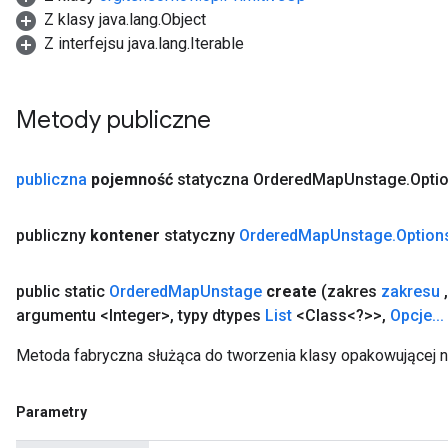
Z klasy java.lang.Object
Z interfejsu java.lang.Iterable
AndRelu
AndReluAndRequantize
Metody publiczne
ize
publiczna
pojemność
statyczna Ordered
Map
Unstage
.
Opti
Requantize
ize
publiczny
kontener
statyczny
Ordered
Map
Unstage
.
Option
public static
Ordered
Map
Unstage
create
(zakres
zakresu
,
argumentu <Integer>
,
typy dtypes
List
<Class<?>>
,
Opcje
.
.
.
Metoda fabryczna służąca do tworzenia klasy opakowującej
Parametry