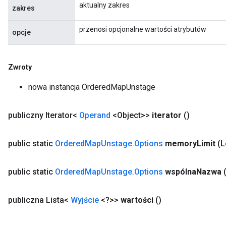
aktualny zakres
zakres
przenosi opcjonalne wartości atrybutów
opcje
Zwroty
nowa instancja OrderedMapUnstage
publiczny Iterator<
Operand
<Object>>
iterator
()
public static
Ordered
Map
Unstage
.
Options
memory
Limit
(
public static
Ordered
Map
Unstage
.
Options
wspólna
Nazwa
publiczna Lista<
Wyjście
<?>>
wartości
()