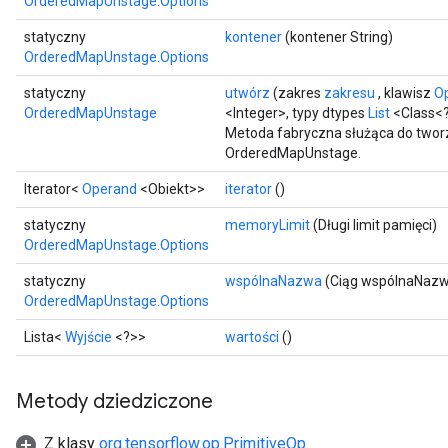
OrderedMapUnstage.Options
statyczny
kontener
(kontener String)
OrderedMapUnstage.Options
statyczny
utwórz
(zakres
zakresu
, klawisz
O
OrderedMapUnstage
<Integer>, typy dtypes
List
<Class<
Metoda fabryczna służąca do twor
OrderedMapUnstage.
Iterator<
Operand
<Obiekt>>
iterator
()
ize
statyczny
memoryLimit
(Długi limit pamięci)
OrderedMapUnstage.Options
statyczny
wspólnaNazwa
(Ciąg wspólnaNaz
OrderedMapUnstage.Options
Lista<
Wyjście
<?>>
wartości
()
Requantize
ize
AndReluAndRequantize
Metody dziedziczone
u
uAndRequantize
Z klasy
org.tensorflow.op.PrimitiveOp