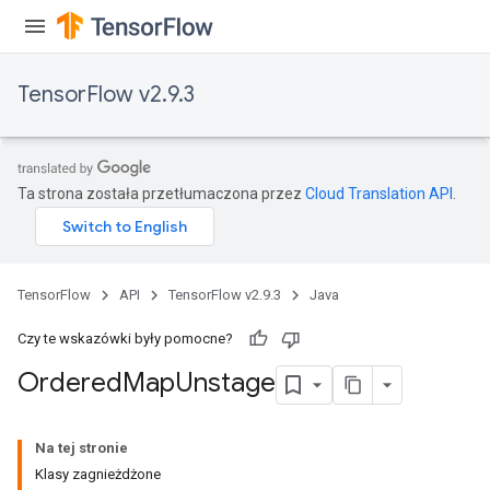
TensorFlow v2.9.3
Ta strona została przetłumaczona przez
Cloud Translation API
.
TensorFlow
API
TensorFlow v2.9.3
Java
Czy te wskazówki były pomocne?
Ordered
Map
Unstage
Na tej stronie
Klasy zagnieżdżone