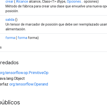
crear
(
Alcance
alcance, Class<T> dtype,
Opciones...
opciones)
Método de fábrica para crear una clase que envuelve una nueva o
posición.
salida
()
Un tensor de marcador de posición que debe ser reemplazado usa
alimentación.
forma
(
forma
forma)
es
redados
org.tensorflow.op.PrimitiveOp
java.lang.Object
terfaz
org.tensorflow.Operand
públicos