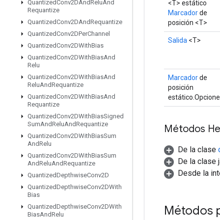
Quantized
Conv2DAnd
Relu
And
<T> estático
Requantize
Marcador
de
Quantized
Conv2DAnd
Requantize
posición <T>
Quantized
Conv2DPer
Channel
Salida
<T>
Quantized
Conv2DWith
Bias
Quantized
Conv2DWith
Bias
And
Relu
Quantized
Conv2DWith
Bias
And
Marcador
de
Relu
And
Requantize
posición
Quantized
Conv2DWith
Bias
And
estático.Opcion
Requantize
Quantized
Conv2DWith
Bias
Signed
Sum
And
Relu
And
Requantize
Métodos He
Quantized
Conv2DWith
Bias
Sum
And
Relu
De la clase
Quantized
Conv2DWith
Bias
Sum
De la clase 
And
Relu
And
Requantize
Desde la in
Quantized
Depthwise
Conv2D
Quantized
Depthwise
Conv2DWith
Bias
Quantized
Depthwise
Conv2DWith
Métodos 
Bias
And
Relu