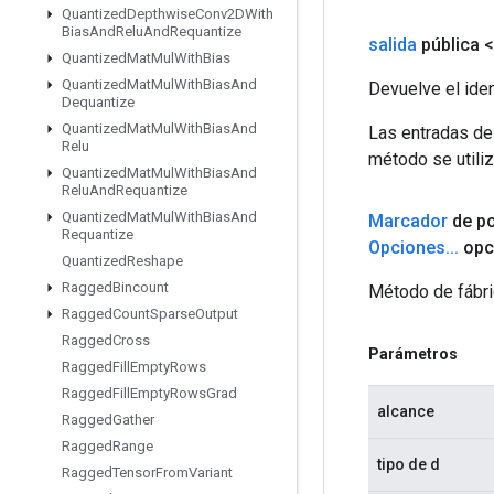
Quantized
Depthwise
Conv2DWith
Bias
And
Relu
And
Requantize
salida
pública 
Quantized
Mat
Mul
With
Bias
Quantized
Mat
Mul
With
Bias
And
Devuelve el iden
Dequantize
Quantized
Mat
Mul
With
Bias
And
Las entradas de
Relu
método se utiliz
Quantized
Mat
Mul
With
Bias
And
Relu
And
Requantize
Quantized
Mat
Mul
With
Bias
And
Marcador
de po
Requantize
Opciones
.
.
.
opc
Quantized
Reshape
Ragged
Bincount
Método de fábri
Ragged
Count
Sparse
Output
Ragged
Cross
Parámetros
Ragged
Fill
Empty
Rows
Ragged
Fill
Empty
Rows
Grad
alcance
Ragged
Gather
Ragged
Range
tipo de d
Ragged
Tensor
From
Variant