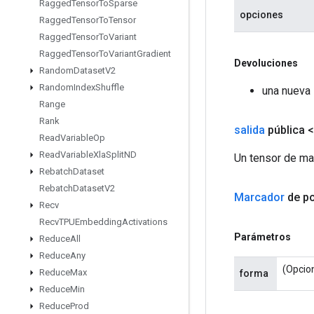
Ragged
Tensor
To
Sparse
opciones
Ragged
Tensor
To
Tensor
Ragged
Tensor
To
Variant
Ragged
Tensor
To
Variant
Gradient
Devoluciones
Random
Dataset
V2
Random
Index
Shuffle
una nueva 
Range
Rank
salida
pública 
Read
Variable
Op
Read
Variable
Xla
Split
ND
Un tensor de ma
Rebatch
Dataset
Rebatch
Dataset
V2
Marcador
de po
Recv
Recv
TPUEmbedding
Activations
Parámetros
Reduce
All
Reduce
Any
(Opcion
Reduce
Max
forma
Reduce
Min
Reduce
Prod