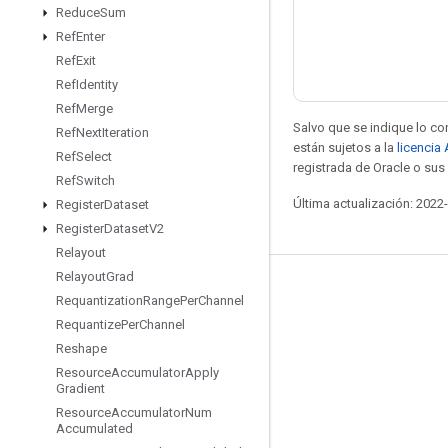
Reduce
Sum
Ref
Enter
Ref
Exit
Ref
Identity
Ref
Merge
Salvo que se indique lo con
Ref
Next
Iteration
están sujetos a la
licencia
Ref
Select
registrada de Oracle o sus 
Ref
Switch
Última actualización: 2022
Register
Dataset
Register
Dataset
V2
Relayout
Relayout
Grad
Mantente conectado
Requantization
Range
Per
Channel
Requantize
Per
Channel
Blog
Reshape
Foro
Resource
Accumulator
Apply
Gradient
GitHub
Resource
Accumulator
Num
Twitter
Accumulated