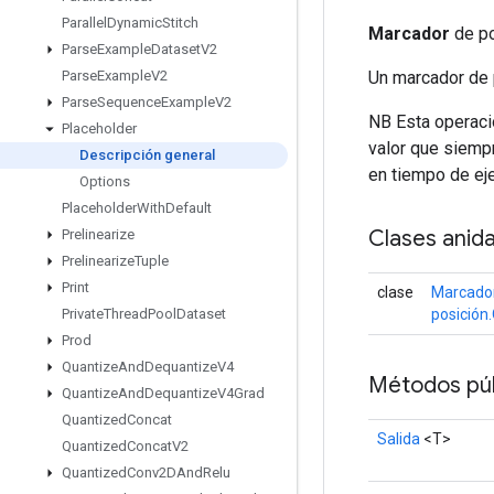
Parallel
Dynamic
Stitch
Marcador
de po
Parse
Example
Dataset
V2
Un marcador de p
Parse
Example
V2
Parse
Sequence
Example
V2
NB Esta operació
Placeholder
valor que siempr
Descripción general
en tiempo de ej
Options
Placeholder
With
Default
Clases anid
Prelinearize
Prelinearize
Tuple
Print
clase
Marcado
posición
Private
Thread
Pool
Dataset
Prod
Quantize
And
Dequantize
V4
Métodos púb
Quantize
And
Dequantize
V4Grad
Quantized
Concat
Salida
<T>
Quantized
Concat
V2
Quantized
Conv2DAnd
Relu