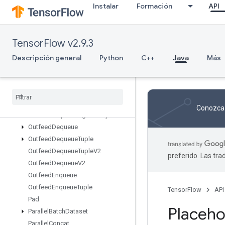
Instalar
Formación
API
OnesLike
OptimizeDatasetV2
OptionsDataset
TensorFlow v2.9.3
OrderedMapClear
OrderedMapIncompleteSize
Descripción general
Python
C++
Java
Más
OrderedMapPeek
Ordered
Map
Size
Ordered
Map
Stage
Ordered
Map
Unstage
Conozca 
Ordered
Map
Unstage
No
Key
Outfeed
Dequeue
Outfeed
Dequeue
Tuple
Outfeed
Dequeue
Tuple
V2
preferido. Las tr
Outfeed
Dequeue
V2
Outfeed
Enqueue
Outfeed
Enqueue
Tuple
TensorFlow
API
Pad
Placeho
Parallel
Batch
Dataset
Parallel
Concat