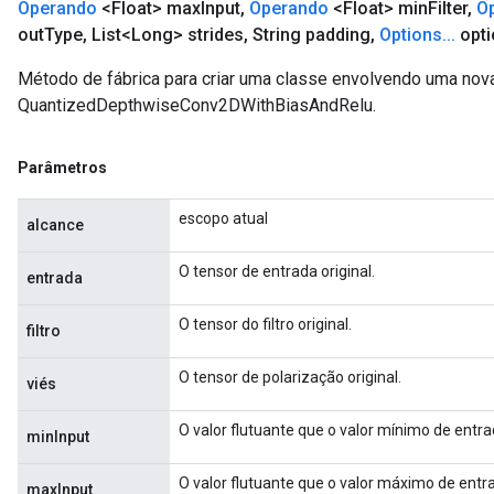
Operando
<Float> max
Input
,
Operando
<Float> min
Filter
,
O
out
Type
,
List<Long> strides
,
String padding
,
Options
.
.
.
opti
Método de fábrica para criar uma classe envolvendo uma nov
QuantizedDepthwiseConv2DWithBiasAndRelu.
Parâmetros
escopo atual
alcance
O tensor de entrada original.
entrada
O tensor do filtro original.
filtro
O tensor de polarização original.
viés
O valor flutuante que o valor mínimo de entr
minInput
O valor flutuante que o valor máximo de entr
maxInput