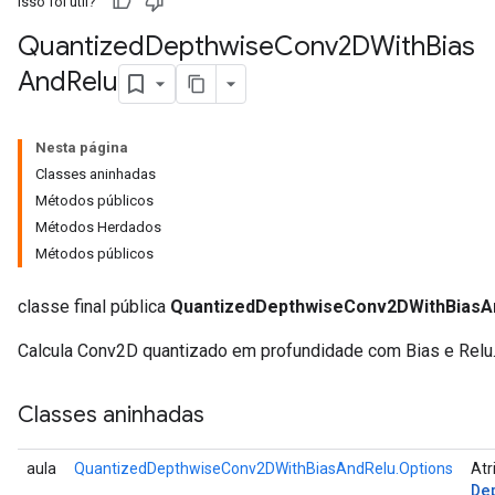
Isso foi útil?
Quantized
Depthwise
Conv2DWith
Bias
AndReluAndRequantize
And
Relu
ize
Nesta página
Requantize
Classes aninhadas
ize
Métodos públicos
Métodos Herdados
Métodos públicos
classe final pública
QuantizedDepthwiseConv2DWithBiasA
Calcula Conv2D quantizado em profundidade com Bias e Relu
Classes aninhadas
aula
QuantizedDepthwiseConv2DWithBiasAndRelu.Options
Atr
De