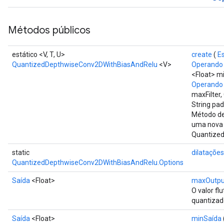
Métodos públicos
estático <V, T, U>
create
(
E
QuantizedDepthwiseConv2DWithBiasAndRelu
<V>
Operando
<Float> m
Operando
maxFilter,
String pa
Método de
uma nova
Quantize
static
dilatações
QuantizedDepthwiseConv2DWithBiasAndRelu.Options
Saída
<Float>
maxOutpu
O valor fl
quantizad
Saída
<Float>
minSaída