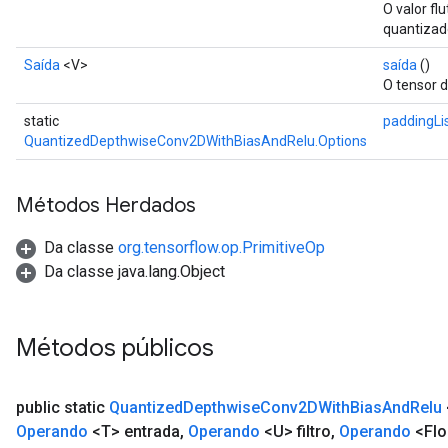
O valor fl
quantizad
Saída
<V>
saída
()
O tensor d
static
paddingLi
QuantizedDepthwiseConv2DWithBiasAndRelu.Options
Métodos Herdados
Da classe
org.tensorflow.op.PrimitiveOp
Da classe java.lang.Object
Métodos públicos
public static
Quantized
Depthwise
Conv2DWith
Bias
And
Relu
Operando
<T> entrada
,
Operando
<U> filtro
,
Operando
<Flo