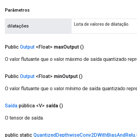
ientDescentParameters
Parâmetros
Lista de valores de dilatação.
dilatações
Public
Output
<Float>
max
Output
()
O valor flutuante que o valor máximo de saída quantizado repr
Public
Output
<Float>
min
Output
()
O valor flutuante que o valor mínimo de saída quantizado repr
Saída
pública <V>
saída
()
O tensor de saída.
public static
Quantized
Depthwise
Conv2DWith
Bias
And
Relu
.