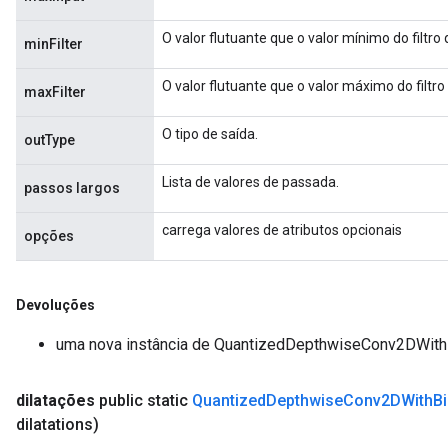
O valor flutuante que o valor mínimo do filtr
minFilter
O valor flutuante que o valor máximo do filtr
maxFilter
m
O tipo de saída.
outType
Lista de valores de passada.
rs
passos largos
eters
carrega valores de atributos opcionais
ntumParameters
opções
ters
ropParameters
s
Devoluções
atorParameters
uma nova instância de QuantizedDepthwiseConv2DWit
ghtParameters
meters
dilatações
public static
Quantized
Depthwise
Conv2DWith
B
adParameters
dilatations)
rameters
eters