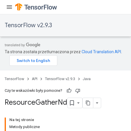
TensorFlow v2.9.3
Ta strona została przetłumaczona przez
Cloud Translation API
.
TensorFlow
API
TensorFlow v2.9.3
Java
Czy te wskazówki były pomocne?
Resource
Gather
Nd
Na tej stronie
Metody publiczne