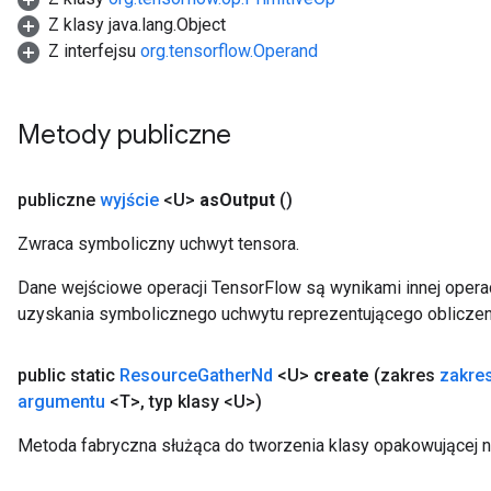
Z klasy java.lang.Object
ntumParameters
Z interfejsu
org.tensorflow.Operand
ters
ropParameters
s
Metody publiczne
atorParameters
ghtParameters
meters
publiczne
wyjście
<U>
as
Output
()
adParameters
rameters
Zwraca symboliczny uchwyt tensora.
eters
Dane wejściowe operacji TensorFlow są wynikami innej operac
ientDescentParameters
uzyskania symbolicznego uchwytu reprezentującego obliczen
public static
Resource
Gather
Nd
<U>
create
(zakres
zakre
argumentu
<T>
,
typ klasy <U>)
Metoda fabryczna służąca do tworzenia klasy opakowującej 