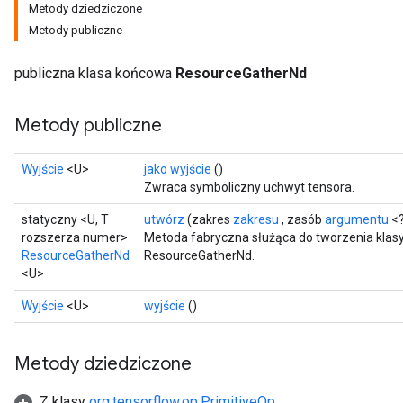
Metody dziedziczone
Metody publiczne
publiczna klasa końcowa
ResourceGatherNd
Metody publiczne
Wyjście
<U>
jako wyjście
()
Zwraca symboliczny uchwyt tensora.
statyczny <U, T
utwórz
(zakres
zakresu
, zasób
argumentu
<?
rozszerza numer>
Metoda fabryczna służąca do tworzenia klas
ResourceGatherNd
ResourceGatherNd.
<U>
m
Wyjście
<U>
wyjście
()
Metody dziedziczone
rs
Z klasy
org.tensorflow.op.PrimitiveOp
eters