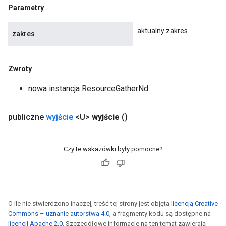
Parametry
aktualny zakres
zakres
Zwroty
nowa instancja ResourceGatherNd
publiczne
wyjście
<U>
wyjście
()
Czy te wskazówki były pomocne?
O ile nie stwierdzono inaczej, treść tej strony jest objęta
licencją Creative
Commons – uznanie autorstwa 4.0
, a fragmenty kodu są dostępne na
licencji Apache 2.0
. Szczegółowe informacje na ten temat zawierają