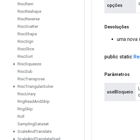
Risc
Rem
opções
Risc
Reshape
Risc
Reverse
Risc
Scatter
Devoluções
Risc
Shape
uma nova 
Risc
Sign
Risc
Slice
public static
Re
Risc
Sort
Risc
Squeeze
Risc
Sub
Parâmetros
Risc
Transpose
Risc
Triangular
Solve
useBloqueio
Risc
Unary
Rng
Read
And
Skip
Rng
Skip
Roll
Sampling
Dataset
Scale
And
Translate
Scale
And
Translate
Grad