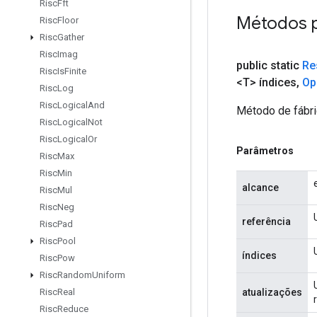
Risc
Fft
Métodos 
Risc
Floor
Risc
Gather
Risc
Imag
public static
Re
Risc
Is
Finite
<T> índices
,
Op
Risc
Log
Risc
Logical
And
Método de fábri
Risc
Logical
Not
Risc
Logical
Or
Parâmetros
Risc
Max
Risc
Min
alcance
Risc
Mul
Risc
Neg
referência
Risc
Pad
Risc
Pool
índices
Risc
Pow
Risc
Random
Uniform
atualizações
Risc
Real
Risc
Reduce