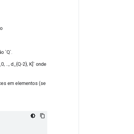
do
ão `Q`.
, ..., d_{Q-2}, K]` onde
ices em elementos (se