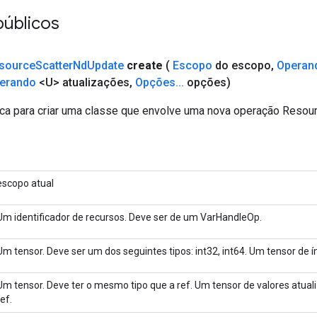
públicos
source
Scatter
Nd
Update
create
(
Escopo
do escopo
,
Operan
erando
<U> atualizações
,
Opções
.
.
.
opções)
ca para criar uma classe que envolve uma nova operação Resou
escopo atual
Um identificador de recursos. Deve ser de um VarHandleOp.
Um tensor. Deve ser um dos seguintes tipos: int32, int64. Um tensor de í
Um tensor. Deve ter o mesmo tipo que a ref. Um tensor de valores atual
ref.