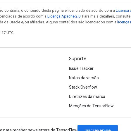
ão contrária, o conteúdo desta página é licenciado de acordo com a
Licença 
icenciadas de acordo com a
Licença Apache 2.0
. Para mais detalhes, consult
da da Oracle e/ou afiliadas. Alguns conteúdos são licenciados com a
licença
5-17 UTC.
Suporte
Issue Tracker
Notas da versão
Stack Overflow
Diretrizes da marca
Menções do TensorFlow
Inscrever-se
ão para receber newsletters do TensorFlow