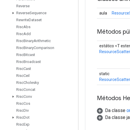
Reverse
aula
Resource
Reverse
Sequence
Rewrite
Dataset
Risc
Abs
Métodos púb
Risc
Add
Risc
Binary
Arithmetic
estático <T est
Risc
Binary
Comparison
ResourceScatte
Risc
Bitcast
Risc
Broadcast
Risc
Cast
static
Risc
Ceil
ResourceScatte
Risc
Cholesky
Risc
Concat
Risc
Conv
Métodos He
Risc
Cos
Da classe
o
Risc
Div
Da classe ja
Risc
Dot
Risc
Exp