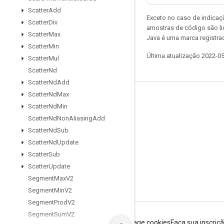
Scatter
Add
Exceto no caso de indicaç
Scatter
Div
amostras de código são l
Scatter
Max
Java é uma marca registra
Scatter
Min
Última atualização 2022-0
Scatter
Mul
Scatter
Nd
Scatter
Nd
Add
Scatter
Nd
Max
Permanecer conectado
Scatter
Nd
Min
Blog
Scatter
Nd
Non
Aliasing
Add
Scatter
Nd
Sub
Fórum
Scatter
Nd
Update
GitHub
Scatter
Sub
Twitter
Scatter
Update
Segment
Max
V2
YouTube
Segment
Min
V2
Segment
Prod
V2
Segment
Sum
V2
Termos de Serviço
Privacidade
Manage cookies
Faça sua inscriç