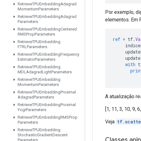
Retrieve
TPUEmbedding
Adagrad
Momentum
Parameters
Por exemplo, di
Retrieve
TPUEmbedding
Adagrad
elementos. Em P
Parameters
Retrieve
TPUEmbedding
Centered
RMSProp
Parameters
ref
=
 tf
.
Va
Retrieve
TPUEmbedding
     indice
FTRLParameters
     update
Retrieve
TPUEmbedding
Frequency
     update
Estimator
Parameters
with
 t
Retrieve
TPUEmbedding
prin
MDLAdagrad
Light
Parameters
Retrieve
TPUEmbedding
Momentum
Parameters
Retrieve
TPUEmbedding
Proximal
A atualização res
Adagrad
Parameters
Retrieve
TPUEmbedding
Proximal
[1, 11, 3, 10, 9, 6
Yogi
Parameters
Retrieve
TPUEmbedding
RMSProp
Veja
tf.scatt
Parameters
Retrieve
TPUEmbedding
Stochastic
Gradient
Descent
Classes ani
Parameters