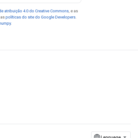
de atribuição 4.0 do Creative Commons
, e as
e as
políticas do site do Google Developers
.
 numpy
.