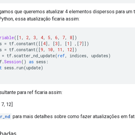
gamos que queremos atualizar 4 elementos dispersos para um t
ython, essa atualização ficaria assim:
riable
([
1
,
2
,
3
,
4
,
5
,
6
,
7
,
8
])
s 
=
 tf
.
constant
([[
4
],
[
3
],
[
1
]
,[
7
]])
s 
=
 tf
.
constant
([
9
,
10
,
11
,
12
])
 
=
 tf
.
scatter_nd_update
(
ref
,
 indices
,
 updates
)
f
.
Session
()
as
 sess
:
t
 sess
.
run
(
update
)
ultante para ref ficaria assim:
, 7, 12]
er_nd
para mais detalhes sobre como fazer atualizações em fat
nhadas