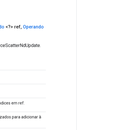
do
<?> ref
,
Operando
rceScatterNdUpdate.
ndices em ref.
izados para adicionar à