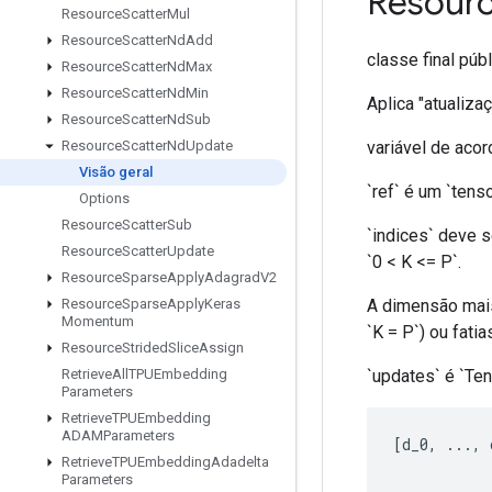
Resour
Resource
Scatter
Mul
Resource
Scatter
Nd
Add
classe final púb
Resource
Scatter
Nd
Max
Resource
Scatter
Nd
Min
Aplica "atualiz
Resource
Scatter
Nd
Sub
variável de acor
Resource
Scatter
Nd
Update
Visão geral
`ref` é um `tens
Options
Resource
Scatter
Sub
`indices` deve se
Resource
Scatter
Update
`0 < K <= P`.
Resource
Sparse
Apply
Adagrad
V2
A dimensão mais
Resource
Sparse
Apply
Keras
Momentum
`K = P`) ou fati
Resource
Strided
Slice
Assign
`updates` é `Te
Retrieve
All
TPUEmbedding
Parameters
Retrieve
TPUEmbedding
ADAMParameters
[
d_0
,
...,
 
Retrieve
TPUEmbedding
Adadelta
Parameters