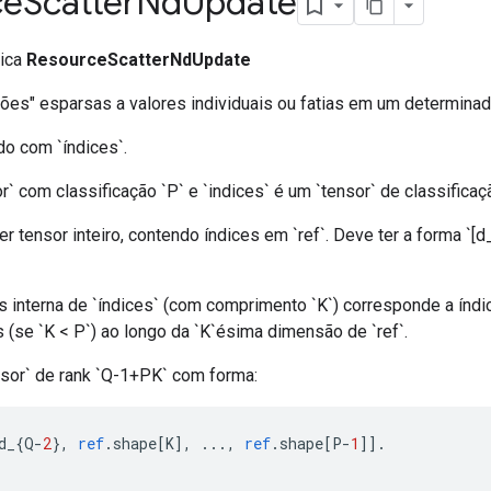
ce
Scatter
Nd
Update
lica
ResourceScatterNdUpdate
ações" esparsas a valores individuais ou fatias em um determina
do com `índices`.
or` com classificação `P` e `indices` é um `tensor` de classificaç
r tensor inteiro, contendo índices em `ref`. Deve ter a forma `[d_0
 interna de `índices` (com comprimento `K`) corresponde a índ
as (se `K < P`) ao longo da `K`ésima dimensão de `ref`.
nsor` de rank `Q-1+PK` com forma:
d_
{
Q
-
2
},
ref
.
shape
[
K
],
...,
ref
.
shape
[
P
-
1
]].