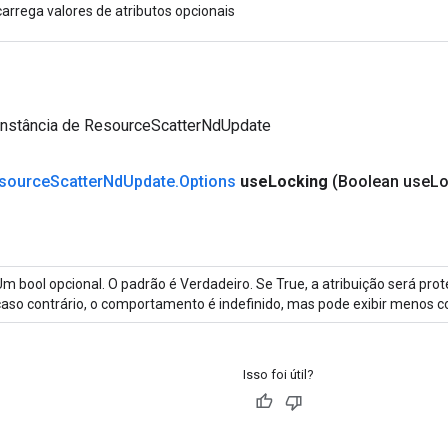
carrega valores de atributos opcionais
instância de ResourceScatterNdUpdate
source
Scatter
Nd
Update
.
Options
use
Locking
(Boolean use
Lo
Um bool opcional. O padrão é Verdadeiro. Se True, a atribuição será pro
caso contrário, o comportamento é indefinido, mas pode exibir menos c
Isso foi útil?