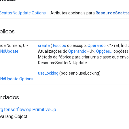
Resource
Scatt
ScatterNdUpdate.Options
Atributos opcionais para
licos
ende Número, U>
create
(
Escopo
do escopo,
Operando
<?> ref, Índ
rNdUpdate
Atualizações do
Operando
<U>,
Opções...
opções)
Método de fábrica para criar uma classe que env
ResourceScatterNdUpdate.
useLocking
(booleano useLocking)
rNdUpdate.Options
rdados
rg.tensorflow.op.PrimitiveOp
va.lang.Object