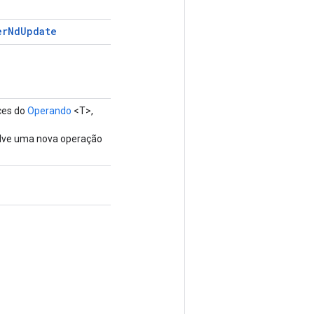
er
Nd
Update
ices do
Operando
<T>,
olve uma nova operação