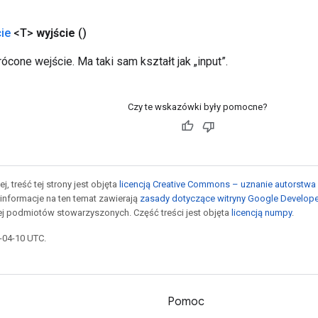
ie
<T>
wyjście
()
cone wejście. Ma taki sam kształt jak „input”.
Czy te wskazówki były pomocne?
j, treść tej strony jest objęta
licencją Creative Commons – uznanie autorstwa 
informacje na ten temat zawierają
zasady dotyczące witryny Google Develop
jej podmiotów stowarzyszonych. Część treści jest objęta
licencją numpy
.
6-04-10 UTC.
Pomoc