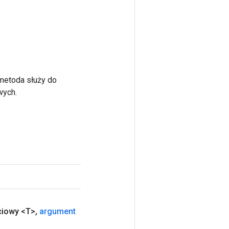
 metoda służy do
wych.
ciowy <T>
,
argument