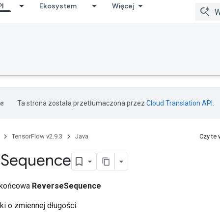
PI
Ekosystem
Więcej
Ta strona została przetłumaczona przez
Cloud Translation API
.
TensorFlow v2.9.3
Java
Czy te
e
Sequence
a końcowa
ReverseSequence
ki o zmiennej długości.