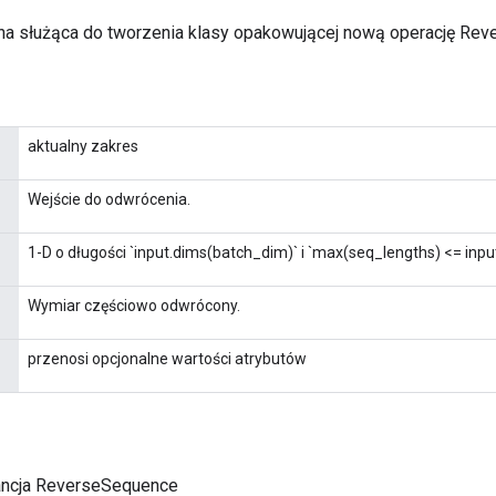
a służąca do tworzenia klasy opakowującej nową operację Re
aktualny zakres
Wejście do odwrócenia.
1-D o długości `input.dims(batch_dim)` i `max(seq_lengths) <= inp
Wymiar częściowo odwrócony.
przenosi opcjonalne wartości atrybutów
ancja ReverseSequence