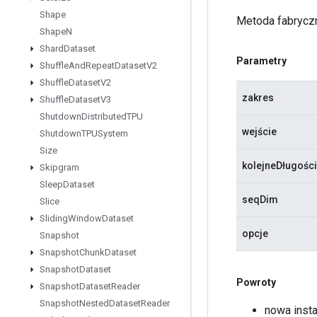
Shape
Metoda fabryczn
Shape
N
Shard
Dataset
Parametry
Shuffle
And
Repeat
Dataset
V2
Shuffle
Dataset
V2
zakres
Shuffle
Dataset
V3
Shutdown
Distributed
TPU
wejście
Shutdown
TPUSystem
Size
kolejneDługości
Skipgram
Sleep
Dataset
seqDim
Slice
Sliding
Window
Dataset
opcje
Snapshot
Snapshot
Chunk
Dataset
Snapshot
Dataset
Powroty
Snapshot
Dataset
Reader
Snapshot
Nested
Dataset
Reader
nowa inst