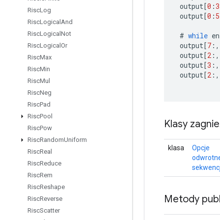
output
[
0
:
3
Risc
Log
output
[
0
:
5
Risc
Logical
And
Risc
Logical
Not
#
while
en
output
[
7
:,
Risc
Logical
Or
output
[
2
:,
Risc
Max
output
[
3
:,
Risc
Min
output
[
2
:,
Risc
Mul
Risc
Neg
Risc
Pad
Risc
Pool
Klasy zagni
Risc
Pow
Risc
Random
Uniform
klasa
Opcje
Risc
Real
odwrotne
Risc
Reduce
sekwencj
Risc
Rem
Risc
Reshape
Metody publ
Risc
Reverse
Risc
Scatter