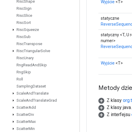
Risc
Shape
Wyjście
<T>
Risc
Sign
Risc
Slice
statyczne
Risc
Sort
ReverseSequenc
Risc
Squeeze
statyczny <T, U 
Risc
Sub
numer>
Risc
Transpose
ReverseSequen
Risc
Triangular
Solve
Risc
Unary
Wyjście
<T>
Rng
Read
And
Skip
Rng
Skip
Roll
Sampling
Dataset
Metody dzi
Scale
And
Translate
Z klasy
org.
Scale
And
Translate
Grad
Z klasy java
Scatter
Add
Z interfejsu
Scatter
Div
Scatter
Max
Scatter
Min