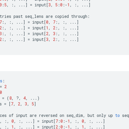
0
:
5
,
:,
...
]
=
input
[
3
,
5
:
0
:
-
1
,
:,
...
]
tries
past
seq_lens
are
copied
through
:
7
:,
:,
...
]
=
input
[
0
,
7
:,
:,
...
]
2
:,
:,
...
]
=
input
[
1
,
2
:,
:,
...
]
3
:,
:,
...
]
=
input
[
2
,
3
:,
:,
...
]
2
:,
:,
...
]
=
input
[
3
,
2
:,
:,
...
]
s
:
=
2
0
=
(
8
,
?
,
4
,
...)
s
=
[
7
,
2
,
3
,
5
]
ces
of
input
are
reversed
on
seq_dim
,
but
only
up
to
seq
,
:,
0
,
:,
...
]
=
input
[
7
:
0
:
-
1
,
:,
0
,
:,
...
]
,
:,
1
,
:,
...
]
=
input
[
2
:
0
:
-
1
,
:,
1
,
:,
...
]