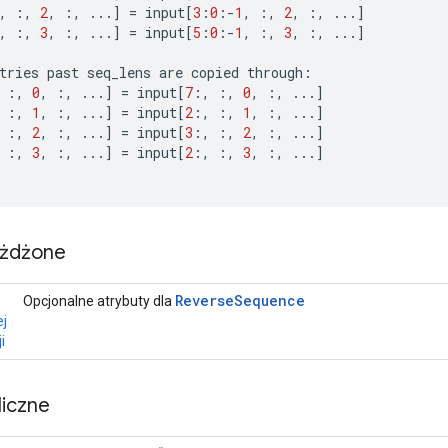
,
:,
2
,
:,
...
]
=
input
[
3
:
0
:
-
1
,
:,
2
,
:,
...
]
,
:,
3
,
:,
...
]
=
input
[
5
:
0
:
-
1
,
:,
3
,
:,
...
]
tries
past
seq_lens
are
copied
through
:
:,
0
,
:,
...
]
=
input
[
7
:,
:,
0
,
:,
...
]
:,
1
,
:,
...
]
=
input
[
2
:,
:,
1
,
:,
...
]
:,
2
,
:,
...
]
=
input
[
3
:,
:,
2
,
:,
...
]
:,
3
,
:,
...
]
=
input
[
2
:,
:,
3
,
:,
...
]
eżdżone
Reverse
Sequence
Opcjonalne atrybuty dla
j
i
iczne