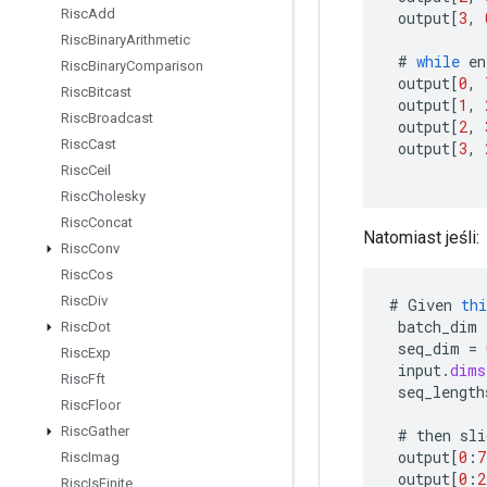
Risc
Add
output
[
3
,
Risc
Binary
Arithmetic
#
while
en
Risc
Binary
Comparison
output
[
0
,
Risc
Bitcast
output
[
1
,
Risc
Broadcast
output
[
2
,
Risc
Cast
output
[
3
,
Risc
Ceil
Risc
Cholesky
Risc
Concat
Natomiast jeśli:
Risc
Conv
Risc
Cos
Risc
Div
#
Given
thi
batch_dim
Risc
Dot
seq_dim
=
Risc
Exp
input
.
dims
Risc
Fft
seq_length
Risc
Floor
Risc
Gather
#
then
sli
output
[
0
:
7
Risc
Imag
output
[
0
:
2
Risc
Is
Finite