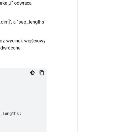
erka „i” odwraca
dim]`, a `seq_lengths`
zez wycinek wejściowy
 odwrócone.
_lengths
: