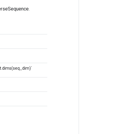
verseSequence.
ut.dims(seq_dim)`