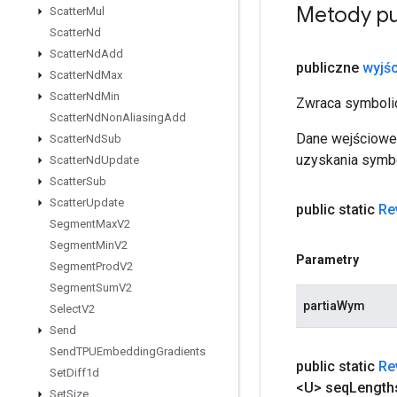
Metody pu
Scatter
Mul
Scatter
Nd
Scatter
Nd
Add
publiczne
wyjśc
Scatter
Nd
Max
Scatter
Nd
Min
Zwraca symbolic
Scatter
Nd
Non
Aliasing
Add
Dane wejściowe 
Scatter
Nd
Sub
uzyskania symbo
Scatter
Nd
Update
Scatter
Sub
Scatter
Update
public static
Re
Segment
Max
V2
Segment
Min
V2
Parametry
Segment
Prod
V2
Segment
Sum
V2
partiaWym
Select
V2
Send
Send
TPUEmbedding
Gradients
public static
Re
Set
Diff1d
<U> seq
Length
Set
Size