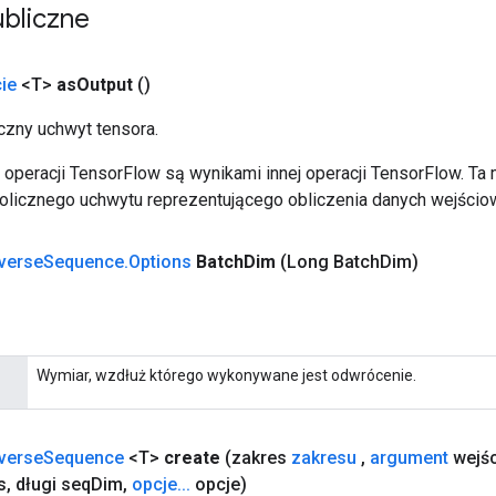
bliczne
ie
<T>
as
Output
()
zny uchwyt tensora.
operacji TensorFlow są wynikami innej operacji TensorFlow. Ta
licznego uchwytu reprezentującego obliczenia danych wejścio
verse
Sequence
.
Options
Batch
Dim
(Long Batch
Dim)
Wymiar, wzdłuż którego wykonywane jest odwrócenie.
verse
Sequence
<T>
create
(zakres
zakresu
,
argument
wejś
s
,
długi seq
Dim
,
opcje
.
.
.
opcje)