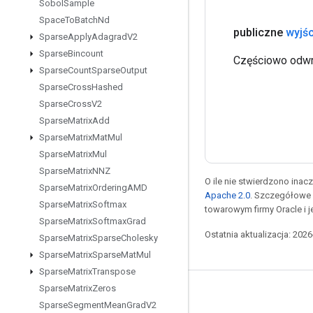
Sobol
Sample
Space
To
Batch
Nd
publiczne
wyjśc
Sparse
Apply
Adagrad
V2
Sparse
Bincount
Częściowo odwró
Sparse
Count
Sparse
Output
Sparse
Cross
Hashed
Sparse
Cross
V2
Sparse
Matrix
Add
Sparse
Matrix
Mat
Mul
Sparse
Matrix
Mul
Sparse
Matrix
NNZ
O ile nie stwierdzono inacze
Sparse
Matrix
Ordering
AMD
Apache 2.0
. Szczegółowe 
Sparse
Matrix
Softmax
towarowym firmy Oracle i 
Sparse
Matrix
Softmax
Grad
Ostatnia aktualizacja: 202
Sparse
Matrix
Sparse
Cholesky
Sparse
Matrix
Sparse
Mat
Mul
Sparse
Matrix
Transpose
Sparse
Matrix
Zeros
Pozostawaj w kontakcie
Sparse
Segment
Mean
Grad
V2