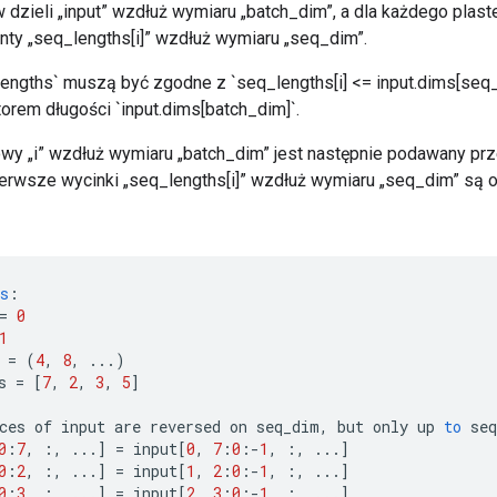
w dzieli „input” wzdłuż wymiaru „batch_dim”, a dla każdego plast
ty „seq_lengths[i]” wzdłuż wymiaru „seq_dim”.
engths` muszą być zgodne z `seq_lengths[i] <= input.dims[seq_
rem długości `input.dims[batch_dim]`.
wy „i” wzdłuż wymiaru „batch_dim” jest następnie podawany pr
pierwsze wycinki „seq_lengths[i]” wzdłuż wymiaru „seq_dim” są
s
:
=
0
1
=
(
4
,
8
,
...)
s
=
[
7
,
2
,
3
,
5
]
ces
of
input
are
reversed
on
seq_dim
,
but
only
up
to
seq
0
:
7
,
:,
...
]
=
input
[
0
,
7
:
0
:
-
1
,
:,
...
]
0
:
2
,
:,
...
]
=
input
[
1
,
2
:
0
:
-
1
,
:,
...
]
0
:
3
,
:,
...
]
=
input
[
2
,
3
:
0
:
-
1
,
:,
...
]