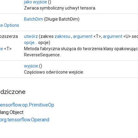
jako wyjście
()
Zwraca symboliczny uchwyt tensora.
BatchDim
(Długie BatchDim)
e.Options
rozszerza
utwórz
(zakres
zakresu
,
argument
<T>,
argument
<U> seq
opcje...
opcje)
ce
<T>
Metoda fabryczna służąca do tworzenia klasy opakowując
ReverseSequence.
wyjście
()
Częściowo odwrócone wejście.
edziczone
tensorflow.op.PrimitiveOp
.lang.Object
org.tensorflow.Operand