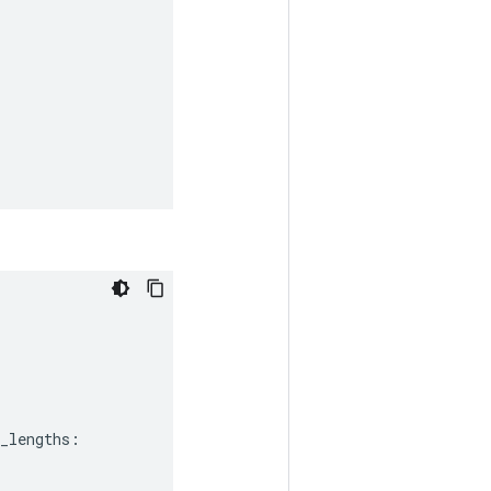
_lengths
: