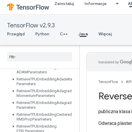
ResourceScatterNdSub
Zainstaluj
Informacje
A
ResourceScatterNdUpdate
ResourceScatterSub
ResourceScatterUpdate
TensorFlow v2.9.3
ResourceSparseApplyAdagradV2
Przegląd
Python
C++
Java
Więcej
Resource
Sparse
Apply
Keras
Momentum
Resource
Strided
Slice
Assign
Retrieve
All
TPUEmbedding
Parameters
Retrieve
TPUEmbedding
ADAMParameters
Retrieve
TPUEmbedding
Adadelta
TensorFlow
API
Parameters
Retrieve
TPUEmbedding
Adagrad
Revers
Momentum
Parameters
Retrieve
TPUEmbedding
Adagrad
Parameters
publiczna klas
Retrieve
TPUEmbedding
Centered
RMSProp
Parameters
Odwraca plaster
Retrieve
TPUEmbedding
FTRLParameters