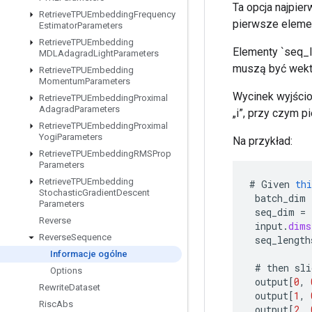
Ta opcja najpier
Retrieve
TPUEmbedding
Frequency
pierwsze elemen
Estimator
Parameters
Retrieve
TPUEmbedding
Elementy `seq_l
MDLAdagrad
Light
Parameters
muszą być wekto
Retrieve
TPUEmbedding
Momentum
Parameters
Wycinek wyjścio
Retrieve
TPUEmbedding
Proximal
Adagrad
Parameters
„i”, przy czym 
Retrieve
TPUEmbedding
Proximal
Yogi
Parameters
Na przykład:
Retrieve
TPUEmbedding
RMSProp
Parameters
Retrieve
TPUEmbedding
#
Given
thi
Stochastic
Gradient
Descent
batch_dim
Parameters
seq_dim
=
Reverse
input
.
dims
Reverse
Sequence
seq_length
Informacje ogólne
#
then
sli
Options
output
[
0
,
Rewrite
Dataset
output
[
1
,
Risc
Abs
output
[
2
,