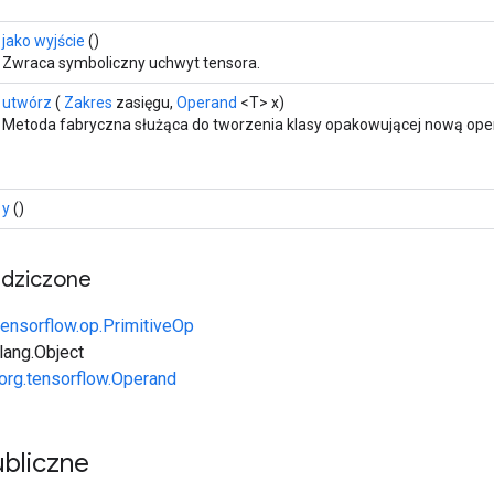
jako wyjście
()
Zwraca symboliczny uchwyt tensora.
utwórz
(
Zakres
zasięgu,
Operand
<T> x)
Metoda fabryczna służąca do tworzenia klasy opakowującej nową oper
y
()
edziczone
tensorflow.op.PrimitiveOp
.lang.Object
org.tensorflow.Operand
bliczne