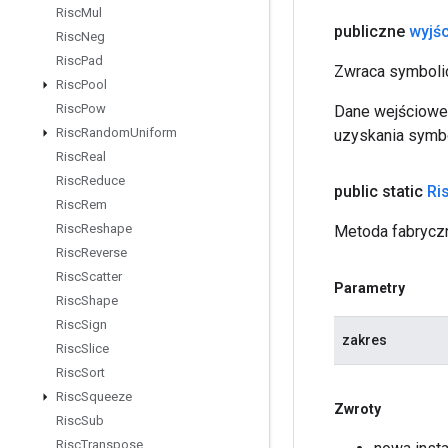
Risc
Mul
publiczne
wyjśc
Risc
Neg
Risc
Pad
Zwraca symbolic
Risc
Pool
Risc
Pow
Dane wejściowe 
Risc
Random
Uniform
uzyskania symbo
Risc
Real
Risc
Reduce
public static
Ri
Risc
Rem
Risc
Reshape
Metoda fabryczn
Risc
Reverse
Risc
Scatter
Parametry
Risc
Shape
Risc
Sign
zakres
Risc
Slice
Risc
Sort
Risc
Squeeze
Zwroty
Risc
Sub
Risc
Transpose