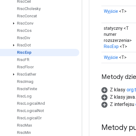
Risc
Ceil
Risc
Cholesky
Wyjście
<T>
Risc
Concat
Risc
Conv
statyczny <T
Risc
Cos
numer
Risc
Div
rozszerzenia>
Risc
Dot
RiscExp
<T>
Risc
Exp
Wyjście
<T>
Risc
Fft
Risc
Floor
Risc
Gather
Metody dzi
Risc
Imag
Risc
Is
Finite
Z klasy
org.
Risc
Log
Z klasy java
Risc
Logical
And
Z interfejsu
Risc
Logical
Not
Risc
Logical
Or
Metody pu
Risc
Max
Risc
Min