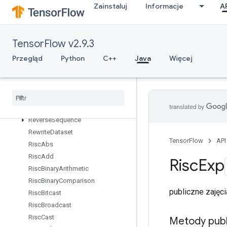
Zainstaluj
Informacje
A
RetrieveTPUEmbeddingFrequencyEstimatorParameters
RetrieveTPUEmbeddingMDLAdagradLightParameters
RetrieveTPUEmbeddingMomentumParameters
TensorFlow v2.9.3
RetrieveTPUEmbeddingProximalAdagradParameters
RetrieveTPUEmbeddingProximalYogiParameters
Przegląd
Python
C++
Java
Więcej
RetrieveTPUEmbeddingRMSPropParameters
Retrieve
TPUEmbedding
Stochastic
Gradient
Descent
Parameters
Reverse
Reverse
Sequence
Rewrite
Dataset
TensorFlow
API
Risc
Abs
Risc
Add
Risc
Exp
Risc
Binary
Arithmetic
Risc
Binary
Comparison
publiczne zaję
Risc
Bitcast
Risc
Broadcast
Risc
Cast
Metody publ