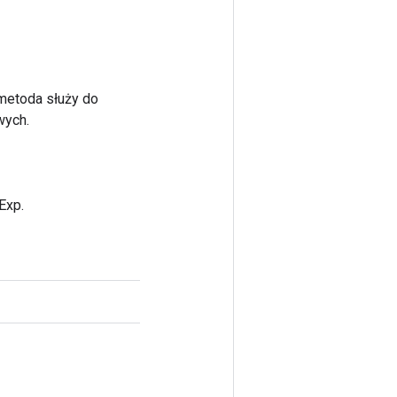
 metoda służy do
wych.
Exp.