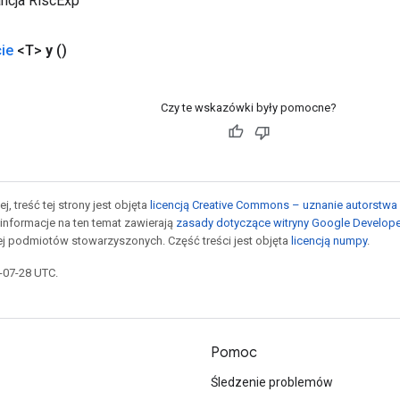
ancja RiscExp
ie
<T>
y
()
Czy te wskazówki były pomocne?
j, treść tej strony jest objęta
licencją Creative Commons – uznanie autorstwa 
informacje na ten temat zawierają
zasady dotyczące witryny Google Develop
jej podmiotów stowarzyszonych. Część treści jest objęta
licencją numpy
.
5-07-28 UTC.
Pomoc
Śledzenie problemów