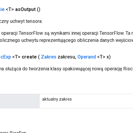
ie
<T>
as
Output
()
zny uchwyt tensora.
operacji TensorFlow są wynikami innej operacji TensorFlow. Ta
licznego uchwytu reprezentującego obliczenia danych wejścio
sc
Exp
<T>
create
(
Zakres
zakresu
,
Operand
<T> x)
a służąca do tworzenia klasy opakowującej nową operację Risc
aktualny zakres