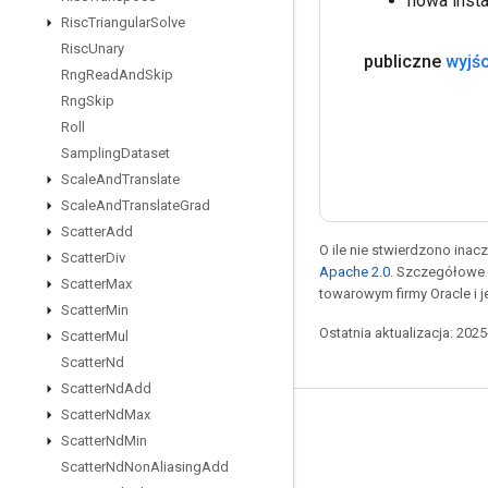
nowa inst
Risc
Triangular
Solve
Risc
Unary
publiczne
wyjśc
Rng
Read
And
Skip
Rng
Skip
Roll
Sampling
Dataset
Scale
And
Translate
Scale
And
Translate
Grad
Scatter
Add
O ile nie stwierdzono inacze
Scatter
Div
Apache 2.0
. Szczegółowe 
Scatter
Max
towarowym firmy Oracle i 
Scatter
Min
Ostatnia aktualizacja: 202
Scatter
Mul
Scatter
Nd
Scatter
Nd
Add
Scatter
Nd
Max
Pozostawaj w kontakcie
Scatter
Nd
Min
Blog
Scatter
Nd
Non
Aliasing
Add