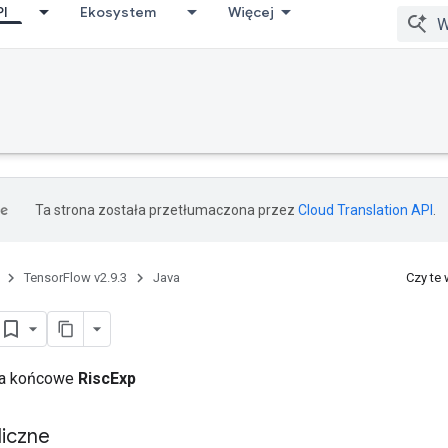
PI
Ekosystem
Więcej
Ta strona została przetłumaczona przez
Cloud Translation API
.
TensorFlow v2.9.3
Java
Czy te
cia końcowe
RiscExp
iczne