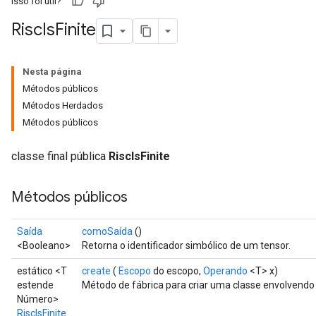
Isso foi útil?
Risc
Is
Finite
Nesta página
Métodos públicos
Métodos Herdados
Métodos públicos
classe final pública
RiscIsFinite
Métodos públicos
Saída
comoSaída
()
<Booleano>
Retorna o identificador simbólico de um tensor.
estático <T
create
(
Escopo
do escopo,
Operando
<T> x)
estende
Método de fábrica para criar uma classe envolvendo
Número>
RiscIsFinite