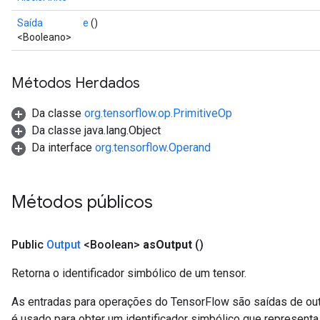
Saída
e
()
<Booleano>
Métodos Herdados
Da classe
org.tensorflow.op.PrimitiveOp
Da classe java.lang.Object
Da interface
org.tensorflow.Operand
Métodos públicos
Public
Output
<Boolean>
as
Output
()
Retorna o identificador simbólico de um tensor.
As entradas para operações do TensorFlow são saídas de ou
é usado para obter um identificador simbólico que representa 