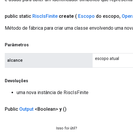
public static
Risc
Is
Finite
create
(
Escopo
do escopo
,
Oper
Método de fábrica para criar uma classe envolvendo uma nova
Parâmetros
escopo atual
alcance
Devoluções
uma nova instância de RiscIsFinite
Public
Output
<Boolean>
y
()
Isso foi útil?