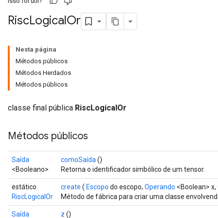
Isso foi útil?
Risc
Logical
Or
Nesta página
Métodos públicos
Métodos Herdados
Métodos públicos
classe final pública
RiscLogicalOr
Métodos públicos
Saída
comoSaída
()
<Booleano>
Retorna o identificador simbólico de um tensor.
estático
create
(
Escopo
do escopo,
Operando
<Boolean> x,
RiscLogicalOr
Método de fábrica para criar uma classe envolven
Saída
z
()