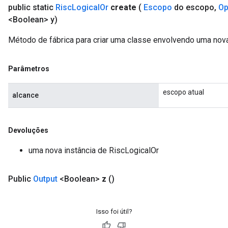
public static
Risc
Logical
Or
create
(
Escopo
do escopo
,
Op
<Boolean> y)
Método de fábrica para criar uma classe envolvendo uma nov
Parâmetros
escopo atual
alcance
Devoluções
uma nova instância de RiscLogicalOr
Public
Output
<Boolean>
z
()
Isso foi útil?