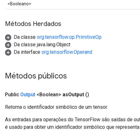
<Booleano>
Métodos Herdados
Da classe
org.tensorflow.op.PrimitiveOp
Da classe java.lang.Object
Da interface
org.tensorflow.Operand
Métodos públicos
Public
Output
<Boolean>
as
Output
()
Retorna o identificador simbólico de um tensor.
As entradas para operações do TensorFlow são saídas de ou
é usado para obter um identificador simbólico que representa 