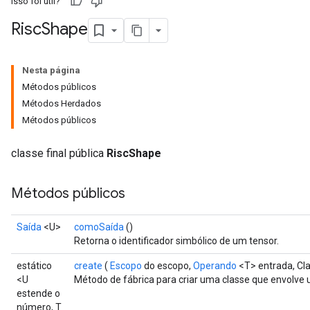
Isso foi útil?
Risc
Shape
Nesta página
Métodos públicos
Métodos Herdados
Métodos públicos
classe final pública
RiscShape
Métodos públicos
Saída
<U>
comoSaída
()
Retorna o identificador simbólico de um tensor.
estático
create
(
Escopo
do escopo,
Operando
<T> entrada, Cl
<U
Método de fábrica para criar uma classe que envolv
estende o
número, T