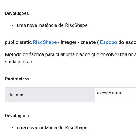
Devoluções
uma nova instância de RiscShape
public static
Risc
Shape
<Integer>
create
(
Escopo
do esc
Método de fábrica para criar uma classe que envolve uma no
saída padrão.
Parâmetros
escopo atual
alcance
Devoluções
uma nova instância de RiscShape