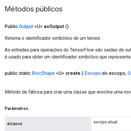
Métodos públicos
Public
Output
<U>
as
Output
()
Retorna o identificador simbólico de um tensor.
As entradas para operações do TensorFlow são saídas de ou
é usado para obter um identificador simbólico que representa 
public static
Risc
Shape
<U>
create
(
Escopo
do escopo
,
O
Método de fábrica para criar uma classe que envolve uma no
Parâmetros
escopo atual
alcance