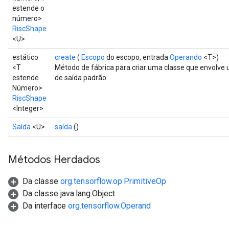
estende o
número>
RiscShape
<U>
estático
create
(
Escopo
do escopo, entrada
Operando
<T>)
<T
Método de fábrica para criar uma classe que envolv
estende
de saída padrão.
Número>
RiscShape
<Integer>
Saída
<U>
saída
()
Métodos Herdados
Da classe
org.tensorflow.op.PrimitiveOp
Da classe java.lang.Object
Da interface
org.tensorflow.Operand