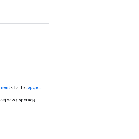
ument
<T> rhs,
opcje...
cej nową operację