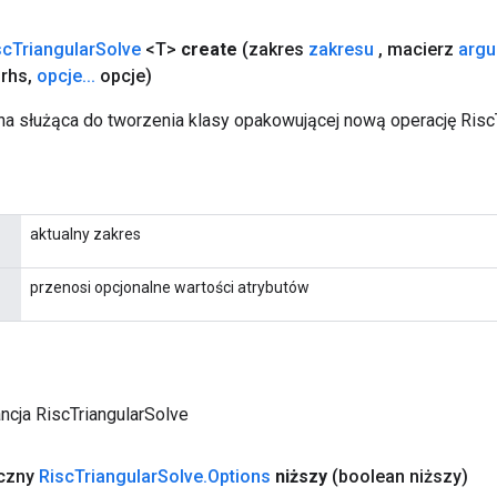
sc
Triangular
Solve
<T>
create
(zakres
zakresu
,
macierz
arg
rhs
,
opcje
.
.
.
opcje)
a służąca do tworzenia klasy opakowującej nową operację RiscT
aktualny zakres
przenosi opcjonalne wartości atrybutów
ncja RiscTriangularSolve
yczny
Risc
Triangular
Solve
.
Options
niższy
(boolean niższy)