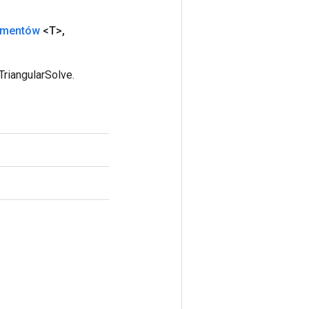
umentów
<T>
,
riangularSolve.