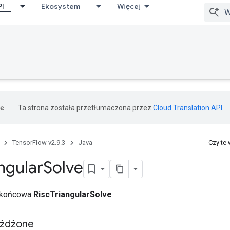
PI
Ekosystem
Więcej
Ta strona została przetłumaczona przez
Cloud Translation API
.
TensorFlow v2.9.3
Java
Czy te
ngular
Solve
a końcowa
RiscTriangularSolve
eżdżone