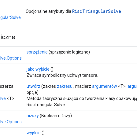
Risc
Triangular
Solve
Opcjonalne atrybuty dla
ngularSolve
iczne
sprzężenie
(sprzężenie logiczne)
lve.Options
jako wyjście
()
Zwraca symboliczny uchwyt tensora.
zszerza
utwórz
(zakres
zakresu
, macierz
argumentów
<T>,
arg
opcje)
lve
<T>
Metoda fabryczna służąca do tworzenia klasy opakowują
RiscTriangularSolve.
niższy
(Boolean niższy)
lve.Options
wyjście
()