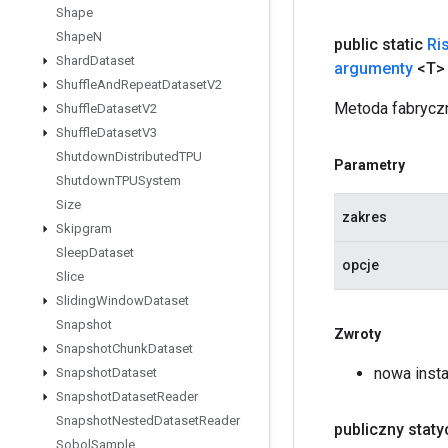
Shape
Shape
N
public static
Ri
Shard
Dataset
argumenty
<T> 
Shuffle
And
Repeat
Dataset
V2
Metoda fabryczn
Shuffle
Dataset
V2
Shuffle
Dataset
V3
Shutdown
Distributed
TPU
Parametry
Shutdown
TPUSystem
Size
zakres
Skipgram
Sleep
Dataset
opcje
Slice
Sliding
Window
Dataset
Snapshot
Zwroty
Snapshot
Chunk
Dataset
nowa insta
Snapshot
Dataset
Snapshot
Dataset
Reader
Snapshot
Nested
Dataset
Reader
publiczny stat
Sobol
Sample