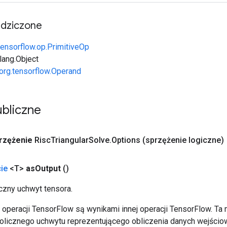
edziczone
tensorflow.op.PrimitiveOp
.lang.Object
org.tensorflow.Operand
bliczne
rzężenie
Risc
Triangular
Solve
.
Options
(sprzężenie logiczne)
ie
<T>
as
Output
()
zny uchwyt tensora.
operacji TensorFlow są wynikami innej operacji TensorFlow. Ta
licznego uchwytu reprezentującego obliczenia danych wejścio