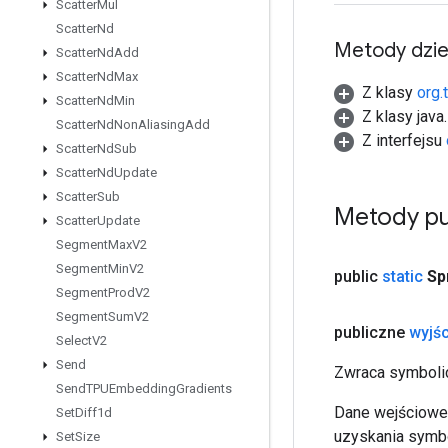
Scatter
Mul
Scatter
Nd
Metody dzi
Scatter
Nd
Add
Scatter
Nd
Max
Z klasy
org.
Scatter
Nd
Min
Z klasy java
Scatter
Nd
Non
Aliasing
Add
Z interfejsu
Scatter
Nd
Sub
Scatter
Nd
Update
Scatter
Sub
Metody pu
Scatter
Update
Segment
Max
V2
Segment
Min
V2
public
static
Sp
Segment
Prod
V2
Segment
Sum
V2
publiczne
wyjśc
Select
V2
Send
Zwraca symbolic
Send
TPUEmbedding
Gradients
Dane wejściowe 
Set
Diff1d
uzyskania symbo
Set
Size