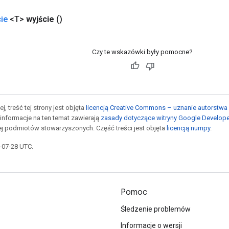
ie
<T>
wyjście
()
Czy te wskazówki były pomocne?
j, treść tej strony jest objęta
licencją Creative Commons – uznanie autorstwa 
informacje na ten temat zawierają
zasady dotyczące witryny Google Develop
jej podmiotów stowarzyszonych. Część treści jest objęta
licencją numpy
.
5-07-28 UTC.
Pomoc
Śledzenie problemów
Informacje o wersji