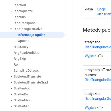
Risc
Sort
klasa
Opcje
Risc
Squeeze
RiscTria
Risc
Sub
Risc
Transpose
Metody publ
Risc
Triangular
Solve
Informacje ogólne
Options
statyczne
Risc
Unary
RiscTriangularSo
Rng
Read
And
Skip
Wyjście
<T>
Rng
Skip
Roll
statyczny <T ro
Sampling
Dataset
numer>
Scale
And
Translate
RiscTriangularSo
Scale
And
Translate
Grad
Scatter
Add
statyczne
Scatter
Div
RiscTriangularSo
Scatter
Max
Scatter
Min
Wyjście
<T>