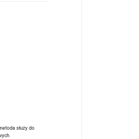
 metoda służy do
wych.