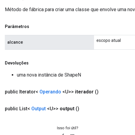
Método de fábrica para criar uma classe que envolve uma no
Parâmetros
escopo atual
alcance
Devoluções
uma nova instância de ShapeN
public Iterator<
Operando
<U>>
iterador
()
public List<
Output
<U>>
output
()
x
Isso foi útil?