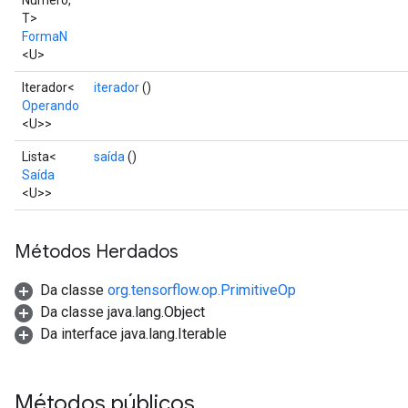
Número,
T>
FormaN
<U>
Iterador<
iterador
()
Operando
<U>>
Lista<
saída
()
Saída
<U>>
Métodos Herdados
Da classe
org.tensorflow.op.PrimitiveOp
Da classe java.lang.Object
Da interface java.lang.Iterable
Métodos públicos