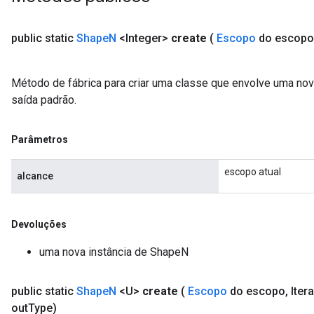
public static
Shape
N
<Integer>
create
(
Escopo
do escopo
Método de fábrica para criar uma classe que envolve uma no
saída padrão.
Parâmetros
escopo atual
alcance
Devoluções
uma nova instância de ShapeN
public static
Shape
N
<U>
create
(
Escopo
do escopo
,
Iter
out
Type)