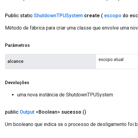
Public static
Shutdown
TPUSystem
create
(
escopo
do esc
Método de fábrica para criar uma classe que envolve uma 
Parâmetros
escopo atual
alcance
Devoluções
uma nova instância de ShutdownTPUSystem
public
Output
<Boolean>
sucesso
()
Um booleano que indica se o processo de desligamento foi 