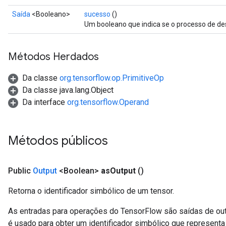
Saída
<Booleano>
sucesso
()
Um booleano que indica se o processo de de
Métodos Herdados
Da classe
org.tensorflow.op.PrimitiveOp
Da classe java.lang.Object
Da interface
org.tensorflow.Operand
Métodos públicos
Public
Output
<Boolean>
as
Output
()
Retorna o identificador simbólico de um tensor.
As entradas para operações do TensorFlow são saídas de ou
é usado para obter um identificador simbólico que representa 