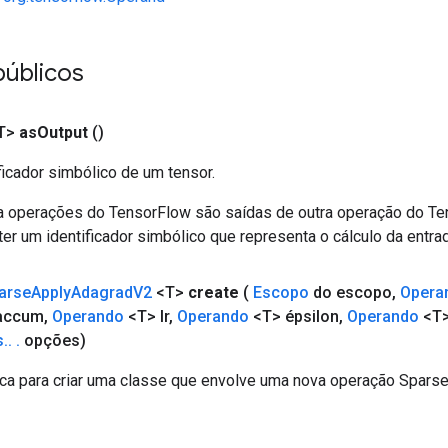
públicos
T>
as
Output
()
ficador simbólico de um tensor.
a operações do TensorFlow são saídas de outra operação do T
er um identificador simbólico que representa o cálculo da entrad
arse
Apply
Adagrad
V2
<T>
create
(
Escopo
do escopo
,
Opera
accum
,
Operando
<T> lr
,
Operando
<T> épsilon
,
Operando
<T>
s
.
.
.
opções)
ca para criar uma classe que envolve uma nova operação Spar