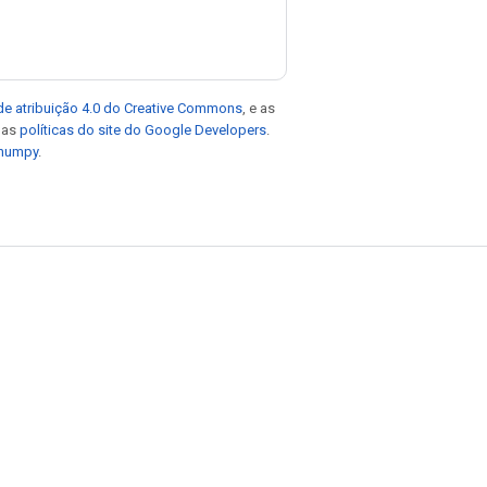
de atribuição 4.0 do Creative Commons
, e as
e as
políticas do site do Google Developers
.
 numpy
.