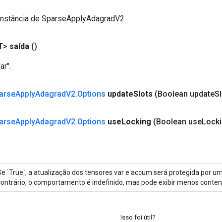
instância de SparseApplyAdagradV2
T>
saída
()
r".
arse
Apply
Adagrad
V2
.
Options
update
Slots
(Boolean update
Sl
arse
Apply
Adagrad
V2
.
Options
use
Locking
(Boolean use
Locki
Se `True`, a atualização dos tensores var e accum será protegida por um
contrário, o comportamento é indefinido, mas pode exibir menos conten
Isso foi útil?