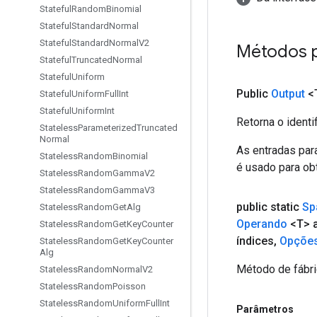
Stateful
Random
Binomial
Stateful
Standard
Normal
Stateful
Standard
Normal
V2
Métodos 
Stateful
Truncated
Normal
Stateful
Uniform
Public
Output
<
Stateful
Uniform
Full
Int
Stateful
Uniform
Int
Retorna o identi
Stateless
Parameterized
Truncated
Normal
As entradas par
Stateless
Random
Binomial
é usado para obt
Stateless
Random
Gamma
V2
Stateless
Random
Gamma
V3
public static
Sp
Stateless
Random
Get
Alg
Operando
<T> 
Stateless
Random
Get
Key
Counter
índices
,
Opçõe
Stateless
Random
Get
Key
Counter
Alg
Método de fábri
Stateless
Random
Normal
V2
Stateless
Random
Poisson
Stateless
Random
Uniform
Full
Int
Parâmetros