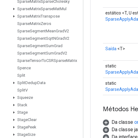
Sparse
Matrix
Sparse
Cholesky
Sparse
Matrix
Sparse
Mat
Mul
estático <T, U 
Sparse
Matrix
Transpose
SparseApplyAd
Sparse
Matrix
Zeros
Sparse
Segment
Mean
Grad
V2
Sparse
Segment
Sqrt
NGrad
V2
Sparse
Segment
Sum
Grad
Saída
<T>
Sparse
Segment
Sum
Grad
V2
Sparse
Tensor
To
CSRSparse
Matrix
static
Spence
SparseApplyAda
Split
Split
Dedup
Data
static
SparseApplyAda
Split
V
Squeeze
Stack
Métodos He
Stage
Stage
Clear
Da classe
o
Stage
Peek
Da classe ja
Stage
Size
Da interfac