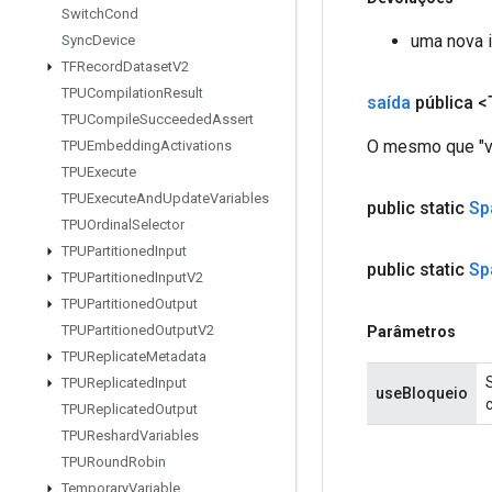
Switch
Cond
uma nova 
Sync
Device
TFRecord
Dataset
V2
TPUCompilation
Result
saída
pública <
TPUCompile
Succeeded
Assert
O mesmo que "va
TPUEmbedding
Activations
TPUExecute
TPUExecute
And
Update
Variables
public static
Sp
TPUOrdinal
Selector
TPUPartitioned
Input
public static
Sp
TPUPartitioned
Input
V2
TPUPartitioned
Output
TPUPartitioned
Output
V2
Parâmetros
TPUReplicate
Metadata
TPUReplicated
Input
useBloqueio
TPUReplicated
Output
TPUReshard
Variables
TPURound
Robin
Temporary
Variable