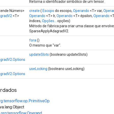
Retorna o identificador simbólico de um tensor.
estende Número>
create
(
Escopo
do escopo,
Operando
<T> var,
Opera
agradV2
<T>
Operando
<T> lr,
Operando
<T> épsilon,
Operando
<T
índices,
Opções...
opções)
Método de fábrica para criar uma classe que envol
SparseApplyAdagradV2.
fora
()
O mesmo que "var".
updateSlots
(booleano updateSlots)
gradV2.Options
useLocking
(booleano useLocking)
gradV2.Options
rdados
rg.tensorflow.op.PrimitiveOp
va.lang.Object
e
org.tensorflow.Operand