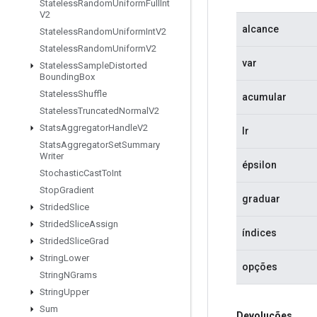
Stateless
Random
Uniform
Full
Int
V2
alcance
Stateless
Random
Uniform
Int
V2
Stateless
Random
Uniform
V2
var
Stateless
Sample
Distorted
Bounding
Box
Stateless
Shuffle
acumular
Stateless
Truncated
Normal
V2
Stats
Aggregator
Handle
V2
lr
Stats
Aggregator
Set
Summary
Writer
épsilon
Stochastic
Cast
To
Int
Stop
Gradient
graduar
Strided
Slice
Strided
Slice
Assign
índices
Strided
Slice
Grad
String
Lower
opções
String
NGrams
String
Upper
Sum
Devoluções