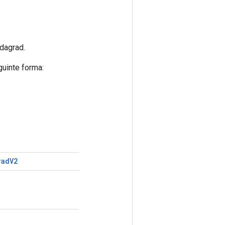
dagrad.
guinte forma:
rad
V2