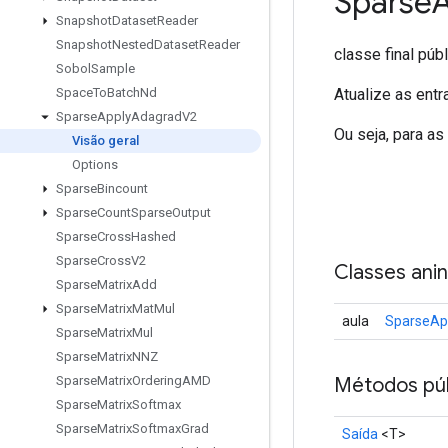
Sparse
Snapshot
Dataset
Reader
Snapshot
Nested
Dataset
Reader
classe final púb
Sobol
Sample
Atualize as ent
Space
To
Batch
Nd
Sparse
Apply
Adagrad
V2
Ou seja, para as
Visão geral
Options
Sparse
Bincount
Sparse
Count
Sparse
Output
Sparse
Cross
Hashed
Sparse
Cross
V2
Classes ani
Sparse
Matrix
Add
Sparse
Matrix
Mat
Mul
aula
SparseAp
Sparse
Matrix
Mul
Sparse
Matrix
NNZ
Métodos púb
Sparse
Matrix
Ordering
AMD
Sparse
Matrix
Softmax
Sparse
Matrix
Softmax
Grad
Saída
<T>