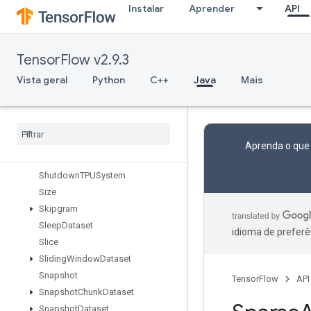
Instalar
Aprender
API
SendTPUEmbeddingGradients
SetDiff1d
SetSize
TensorFlow v2.9.3
Shape
ShapeN
Vista geral
Python
C++
Java
Mais
ShardDataset
Shuffle
And
Repeat
Dataset
V2
Shuffle
Dataset
V2
Shuffle
Dataset
V3
Aprenda o que
Shutdown
Distributed
TPU
Shutdown
TPUSystem
Size
Skipgram
Sleep
Dataset
idioma de preferê
Slice
Sliding
Window
Dataset
Snapshot
TensorFlow
API
Snapshot
Chunk
Dataset
Snapshot
Dataset