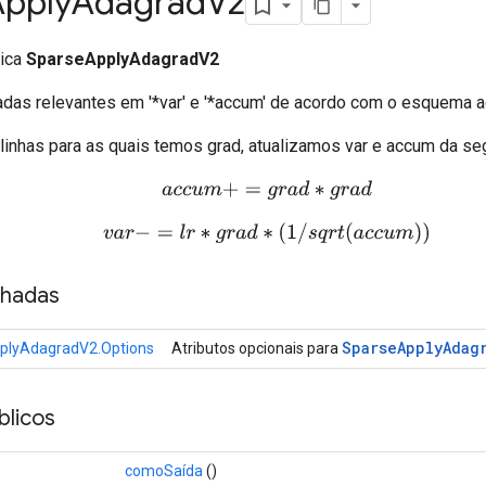
Apply
Adagrad
V2
lica
SparseApplyAdagradV2
radas relevantes em '*var' e '*accum' de acordo com o esquema a
 linhas para as quais temos grad, atualizamos var e accum da se
a
c
c
u
m
+
=
g
r
a
d
∗
g
r
a
d
v
a
r
−
=
l
r
∗
g
r
a
d
∗
(
1
/
s
q
r
t
(
a
c
c
u
m
)
)
nhadas
Sparse
Apply
Adag
plyAdagradV2.Options
Atributos opcionais para
licos
comoSaída
()