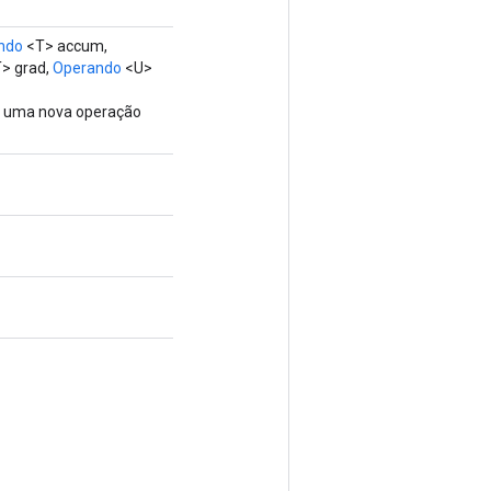
ndo
<T> accum,
> grad,
Operando
<U>
ve uma nova operação