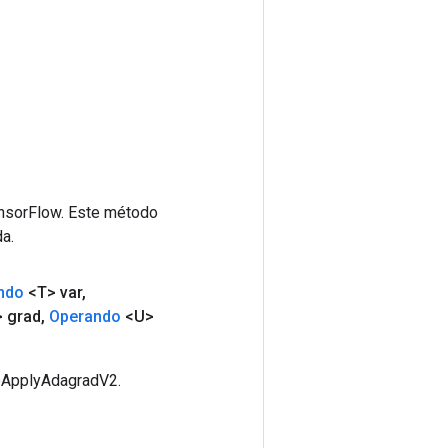
ensorFlow. Este método
a.
ndo
<T> var
,
 grad
,
Operando
<U>
seApplyAdagradV2.