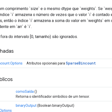
om comprimento `size` e o mesmo dtype que `weights`. Se `wei
índice `i` armazena o número de vezes que o valor `i` é contado e
s, então o índice `i` armazena a soma do valor em `weights` em 
nte em `arr` é `i`.
 fora do intervalo [0, tamanho) são ignorados.
nhadas
Sparse
Bincount
count.Options
Atributos opcionais para
licos
comoSaída
()
Retorna o identificador simbólico de um tensor.
binaryOutput
(Boolean binaryOutput)
Options