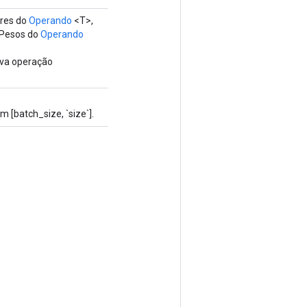
res do
Operando
<T>,
 Pesos do
Operando
ova operação
 [batch_size, `size`].