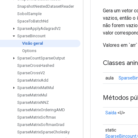
Snapshot
Nested
Dataset
Reader
Gera um vetor c
Sobol
Sample
vazios, então o 
Space
To
Batch
Nd
não forem vazio
Sparse
Apply
Adagrad
V2
valor corresponde
Sparse
Bincount
Visão geral
Valores em `arr`
Options
Sparse
Count
Sparse
Output
Classes ani
Sparse
Cross
Hashed
Sparse
Cross
V2
aula
SparseBin
Sparse
Matrix
Add
Sparse
Matrix
Mat
Mul
Sparse
Matrix
Mul
Métodos púb
Sparse
Matrix
NNZ
Sparse
Matrix
Ordering
AMD
Saída
<U>
Sparse
Matrix
Softmax
Sparse
Matrix
Softmax
Grad
static
Sparse
Matrix
Sparse
Cholesky
SparseBincount.