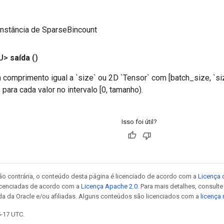
instância de SparseBincount
U>
saída
()
 comprimento igual a `size` ou 2D `Tensor` com [batch_size, `si
ara cada valor no intervalo [0, tamanho).
Isso foi útil?
ão contrária, o conteúdo desta página é licenciado de acordo com a
Licença 
icenciadas de acordo com a
Licença Apache 2.0
. Para mais detalhes, consult
da da Oracle e/ou afiliadas. Alguns conteúdos são licenciados com a
licença
5-17 UTC.