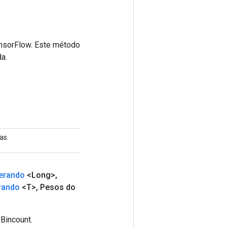
ensorFlow. Este método
a.
as.
erando
<Long>
,
rando
<T>
,
Pesos do
Bincount.