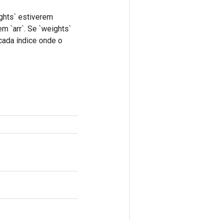
ghts` estiverem
m `arr`. Se `weights`
cada índice onde o