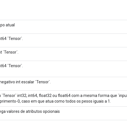
po atual
nt64 `Tensor`.
nt `Tensor`.
nt64 `Tensor`.
negativo int escalar `Tensor`.
 `Tensor` int32, int64, float32 ou float64 com a mesma forma que `inpu
rimento-0, caso em que atua como todos os pesos iguais a 1.
ega valores de atributos opcionais