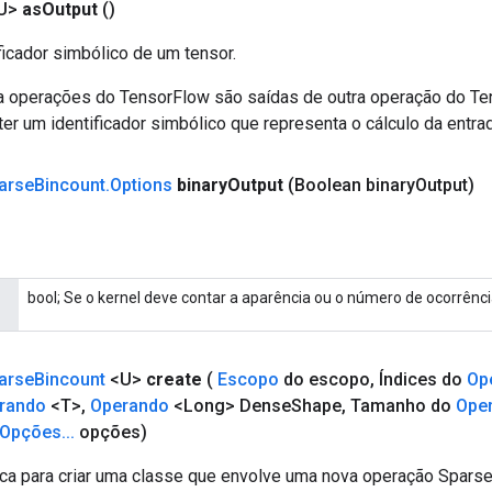
U>
as
Output
()
ficador simbólico de um tensor.
a operações do TensorFlow são saídas de outra operação do T
er um identificador simbólico que representa o cálculo da entrad
arse
Bincount
.
Options
binary
Output
(Boolean binary
Output)
bool; Se o kernel deve contar a aparência ou o número de ocorrênci
arse
Bincount
<U>
create
(
Escopo
do escopo
,
Índices do
Op
rando
<T>
,
Operando
<Long> Dense
Shape
,
Tamanho do
Ope
Opções
.
.
.
opções)
ca para criar uma classe que envolve uma nova operação Sparse