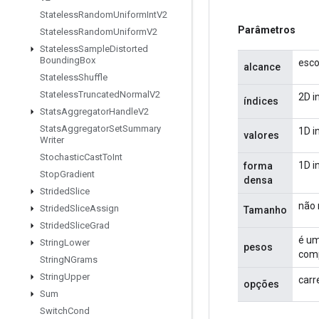
Stateless
Random
Uniform
Int
V2
Parâmetros
Stateless
Random
Uniform
V2
Stateless
Sample
Distorted
Bounding
Box
esco
alcance
Stateless
Shuffle
Stateless
Truncated
Normal
V2
2D i
índices
Stats
Aggregator
Handle
V2
Stats
Aggregator
Set
Summary
1D i
valores
Writer
Stochastic
Cast
To
Int
1D i
forma
Stop
Gradient
densa
Strided
Slice
não 
Strided
Slice
Assign
Tamanho
Strided
Slice
Grad
é um
String
Lower
pesos
comp
String
NGrams
String
Upper
carr
opções
Sum
Switch
Cond