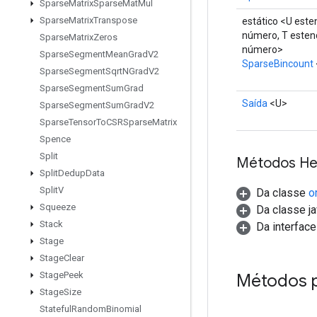
Sparse
Matrix
Sparse
Mat
Mul
Sparse
Matrix
Transpose
estático <U este
número, T esten
Sparse
Matrix
Zeros
número>
Sparse
Segment
Mean
Grad
V2
SparseBincount
Sparse
Segment
Sqrt
NGrad
V2
Sparse
Segment
Sum
Grad
Saída
<U>
Sparse
Segment
Sum
Grad
V2
Sparse
Tensor
To
CSRSparse
Matrix
Spence
Split
Métodos He
Split
Dedup
Data
Split
V
Da classe
o
Squeeze
Da classe ja
Stack
Da interfac
Stage
Stage
Clear
Stage
Peek
Métodos 
Stage
Size
Stateful
Random
Binomial