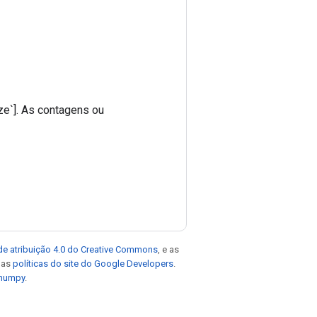
ze`]. As contagens ou
de atribuição 4.0 do Creative Commons
, e as
e as
políticas do site do Google Developers
.
 numpy
.