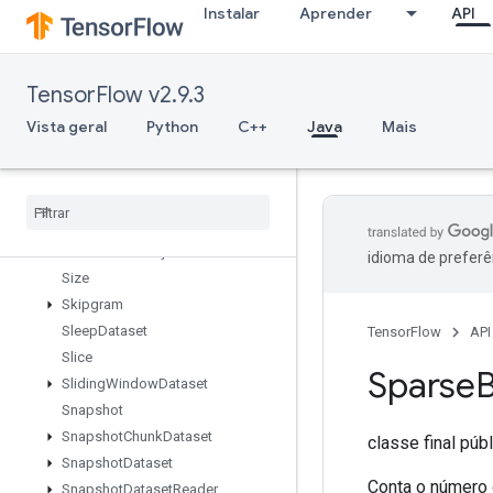
Instalar
Aprender
API
SetDiff1d
SetSize
Shape
TensorFlow v2.9.3
ShapeN
ShardDataset
Vista geral
Python
C++
Java
Mais
ShuffleAndRepeatDatasetV2
Shuffle
Dataset
V2
Shuffle
Dataset
V3
Shutdown
Distributed
TPU
Shutdown
TPUSystem
idioma de preferê
Size
Skipgram
Sleep
Dataset
TensorFlow
API
Slice
Sparse
B
Sliding
Window
Dataset
Snapshot
Snapshot
Chunk
Dataset
classe final púb
Snapshot
Dataset
Conta o número 
Snapshot
Dataset
Reader