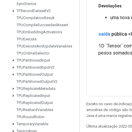
Sync
Device
Devoluções
TFRecord
Dataset
V2
uma nova 
TPUCompilation
Result
TPUCompile
Succeeded
Assert
TPUEmbedding
Activations
saída
pública <
TPUExecute
1D `Tensor` com
TPUExecute
And
Update
Variables
pesos somados p
TPUOrdinal
Selector
TPUPartitioned
Input
TPUPartitioned
Input
V2
TPUPartitioned
Output
TPUPartitioned
Output
V2
TPUReplicate
Metadata
TPUReplicated
Input
TPUReplicated
Output
Exceto no caso de indicaç
amostras de código são l
TPUReshard
Variables
Java é uma marca registra
TPURound
Robin
Temporary
Variable
Última atualização 2022-0
Tensor
Array