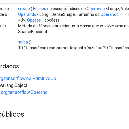
nde o
create
(
Escopo
do escopo, Índices do
Operando
<Long>, Valo
de o
Operando
<Long> DenseShape, Tamanho do
Operando
<T>,
<U>,
Opções...
opções)
<U>
Método de fábrica para criar uma classe que envolve uma n
SparseBincount.
saída
()
1D `Tensor` com comprimento igual a `size` ou 2D `Tensor` com
rdados
rg.tensorflow.op.PrimitiveOp
va.lang.Object
e
org.tensorflow.Operand
públicos