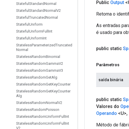
Public
Output
<
Stateful
Standard
Normal
Stateful
Standard
Normal
V2
Retorna o identi
Stateful
Truncated
Normal
Stateful
Uniform
As entradas par
Stateful
Uniform
Full
Int
é usado para obt
Stateful
Uniform
Int
Stateless
Parameterized
Truncated
public static
Sp
Normal
Stateless
Random
Binomial
Stateless
Random
Gamma
V2
Parâmetros
Stateless
Random
Gamma
V3
Stateless
Random
Get
Alg
saída binária
Stateless
Random
Get
Key
Counter
Stateless
Random
Get
Key
Counter
Alg
public static
Sp
Stateless
Random
Normal
V2
Valores do
Ope
Stateless
Random
Poisson
Operando
<U>
,
Stateless
Random
Uniform
Full
Int
Stateless
Random
Uniform
Full
Int
Método de fábri
V2