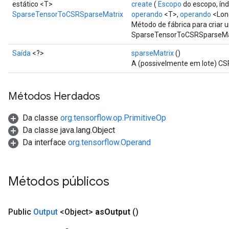
estático <T>
create
(
Escopo
do escopo, ín
SparseTensorToCSRSparseMatrix
operando
<T>,
operando
<Lon
Método de fábrica para criar
SparseTensorToCSRSparseMat
Saída
<?>
sparseMatrix
()
A (possivelmente em lote) CS
Métodos Herdados
Da classe
org.tensorflow.op.PrimitiveOp
Da classe java.lang.Object
Da interface
org.tensorflow.Operand
Métodos públicos
x
Public
Output
<Object>
as
Output
()