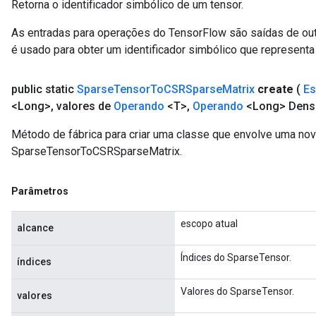
Retorna o identificador simbólico de um tensor.
As entradas para operações do TensorFlow são saídas de ou
é usado para obter um identificador simbólico que representa 
public static
Sparse
Tensor
To
CSRSparse
Matrix
create
(
E
<Long>
,
valores de
Operando
<T>
,
Operando
<Long> Dens
Método de fábrica para criar uma classe que envolve uma no
SparseTensorToCSRSparseMatrix.
Parâmetros
escopo atual
alcance
Índices do SparseTensor.
índices
Valores do SparseTensor.
valores