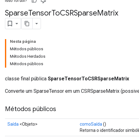
Isso foi útil?
Sparse
Tensor
To
CSRSparse
Matrix
Nesta página
Métodos públicos
Métodos Herdados
Métodos públicos
classe final pública
SparseTensorToCSRSparseMatrix
Converte um SparseTensor em um CSRSparseMatrix (possive
Métodos públicos
Saída
<Objeto>
comoSaída
()
Retorna o identificador simból