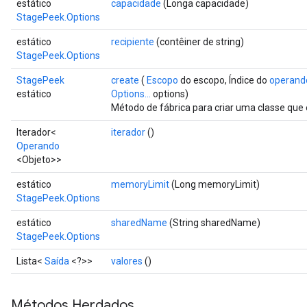
estático
capacidade
(Longa capacidade)
StagePeek.Options
estático
recipiente
(contêiner de string)
StagePeek.Options
StagePeek
create
(
Escopo
do escopo, Índice do
operand
estático
Options...
options)
x
Método de fábrica para criar uma classe qu
Iterador<
iterador
()
Operando
<Objeto>>
estático
memoryLimit
(Long memoryLimit)
StagePeek.Options
estático
sharedName
(String sharedName)
StagePeek.Options
Lista<
Saída
<?>>
valores
()
Métodos Herdados