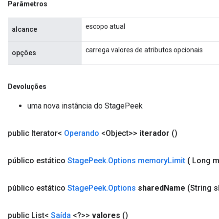
Parâmetros
escopo atual
alcance
carrega valores de atributos opcionais
opções
Devoluções
uma nova instância do StagePeek
public Iterator<
Operando
<Object>>
iterador
()
público estático
Stage
Peek
.
Options memory
Limit
(
Long 
público estático
Stage
Peek
.
Options
shared
Name
(String 
public List<
Saída
<?>>
valores
()