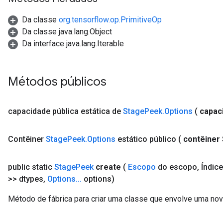
Da classe
org.tensorflow.op.PrimitiveOp
Da classe java.lang.Object
Da interface java.lang.Iterable
Métodos públicos
capacidade
pública estática de
Stage
Peek
.
Options
(
capac
Contêiner
Stage
Peek
.
Options
estático público
(
contêiner
public static
Stage
Peek
create
(
Escopo
do escopo
,
Índic
>> dtypes
,
Options
.
.
.
options)
Método de fábrica para criar uma classe que envolve uma no