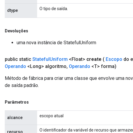
O tipo de saída.
dtype
Devoluções
uma nova instância de StatefulUniform
public static
Stateful
Uniform
<Float>
create
(
Escopo
do 
Operando
<Long> algoritmo
,
Operando
<T> forma)
Método de fábrica para criar uma classe que envolve uma no
de saída padrão.
Parâmetros
escopo atual
alcance
O identificador da variável de recurso que armaz
recurso