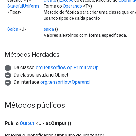
estático <T>
create
(
Escopo
do escopo, Recurso do
Operand
StatefulUniform
Forma do
Operando
<T>)
<Float>
Método de fábrica para criar uma classe que e
usando tipos de saída padrão.
Saída
<U>
saída
()
Valores aleatórios com forma especificada.
Métodos Herdados
Da classe
org.tensorflow.op.PrimitiveOp
Da classe java.lang.Object
Da interface
org.tensorflow.Operand
Métodos públicos
Public
Output
<U>
as
Output
()
Retorna o identificador simbólico de um tensor.