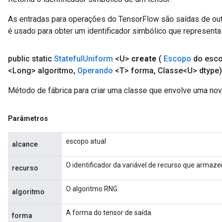
As entradas para operações do TensorFlow são saídas de ou
é usado para obter um identificador simbólico que representa 
public static
Stateful
Uniform
<U>
create
(
Escopo
do esc
<Long> algoritmo
,
Operando
<T> forma
,
Classe<U> dtype)
Método de fábrica para criar uma classe que envolve uma nov
Parâmetros
escopo atual
alcance
O identificador da variável de recurso que armaz
recurso
O algoritmo RNG.
algoritmo
A forma do tensor de saída.
forma