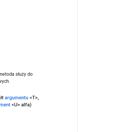
 metoda służy do
wych.
łt
argumentu
<T>
,
ment
<U> alfa)