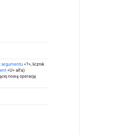
z
argumentu
<?>, licznik
ent
<U> alfa)
ącej nową operację