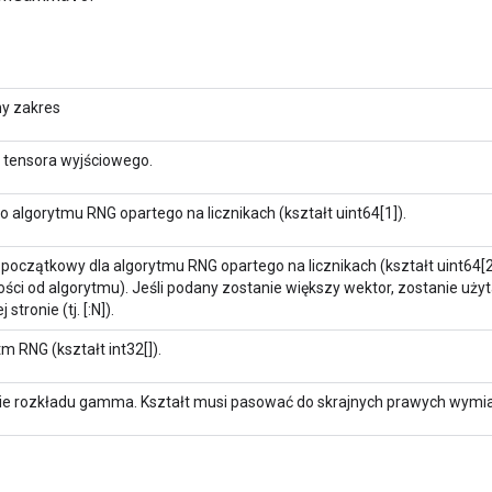
ny zakres
t tensora wyjściowego.
o algorytmu RNG opartego na licznikach (kształt uint64[1]).
 początkowy dla algorytmu RNG opartego na licznikach (kształt uint64[2]
ści od algorytmu). Jeśli podany zostanie większy wektor, zostanie uży
 stronie (tj. [:N]).
m RNG (kształt int32[]).
ie rozkładu gamma. Kształt musi pasować do skrajnych prawych wymia