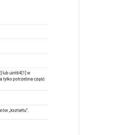
 lub uint64[1] w
ta tylko potrzebna część
rów „kształtu”.