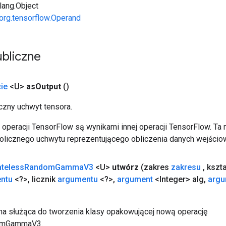
.lang.Object
org.tensorflow.Operand
bliczne
ie
<U>
as
Output
()
zny uchwyt tensora.
operacji TensorFlow są wynikami innej operacji TensorFlow. Ta
licznego uchwytu reprezentującego obliczenia danych wejścio
ateless
Random
Gamma
V3
<U>
utwórz
(zakres
zakresu
,
kszta
ntu
<?>
,
licznik
argumentu
<?>
,
argument
<Integer> alg
,
argu
a służąca do tworzenia klasy opakowującej nową operację
omGammaV3.