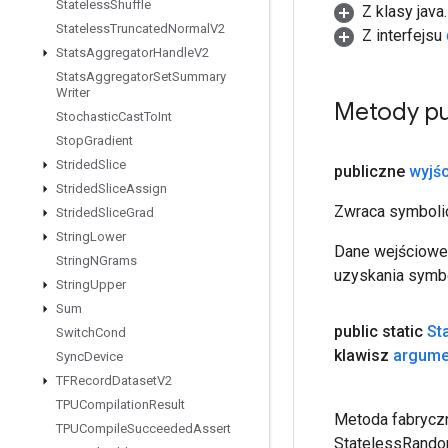
Stateless
Shuffle
Z klasy java
Stateless
Truncated
Normal
V2
Z interfejsu
Stats
Aggregator
Handle
V2
Stats
Aggregator
Set
Summary
Writer
Metody pu
Stochastic
Cast
To
Int
Stop
Gradient
Strided
Slice
publiczne
wyjśc
Strided
Slice
Assign
Zwraca symbolic
Strided
Slice
Grad
String
Lower
Dane wejściowe 
String
NGrams
uzyskania symbo
String
Upper
Sum
public static
St
Switch
Cond
klawisz
argume
Sync
Device
TFRecord
Dataset
V2
TPUCompilation
Result
Metoda fabryczn
TPUCompile
Succeeded
Assert
StatelessRand