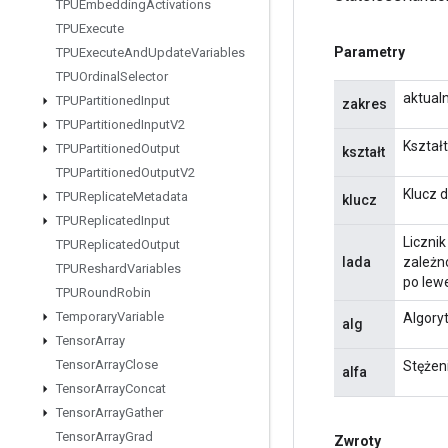
TPUEmbedding
Activations
TPUExecute
Parametry
TPUExecute
And
Update
Variables
TPUOrdinal
Selector
aktual
TPUPartitioned
Input
zakres
TPUPartitioned
Input
V2
Kształ
TPUPartitioned
Output
kształt
TPUPartitioned
Output
V2
Klucz d
TPUReplicate
Metadata
klucz
TPUReplicated
Input
Licznik
TPUReplicated
Output
lada
zależno
TPUReshard
Variables
po lewej
TPURound
Robin
Temporary
Variable
Algoryt
alg
Tensor
Array
Tensor
Array
Close
Stężen
alfa
Tensor
Array
Concat
Tensor
Array
Gather
Tensor
Array
Grad
Zwroty