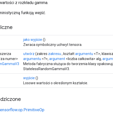
wartości z rozkładu gamma.
ministyczną funkcją wejść.
iczne
jako wyjście
()
Zwraca symboliczny uchwyt tensora.
zszerza
utwórz
(zakres
zakresu
, kształt
argumentu
<T>, klawis
erza numer>
argumentu
<?>,
argument
<liczba całkowita> alg,
argum
domGammaV3
Metoda fabryczna służąca do tworzenia klasy opakowuj
StatelessRandomGammaV3.
wyjście
()
Losowe wartości o określonym kształcie.
edziczone
tensorflow.op.PrimitiveOp