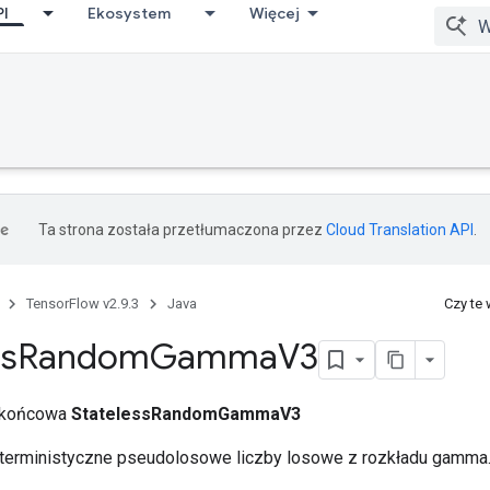
PI
Ekosystem
Więcej
Ta strona została przetłumaczona przez
Cloud Translation API
.
TensorFlow v2.9.3
Java
Czy te
ss
Random
Gamma
V3
a końcowa
StatelessRandomGammaV3
erministyczne pseudolosowe liczby losowe z rozkładu gamma