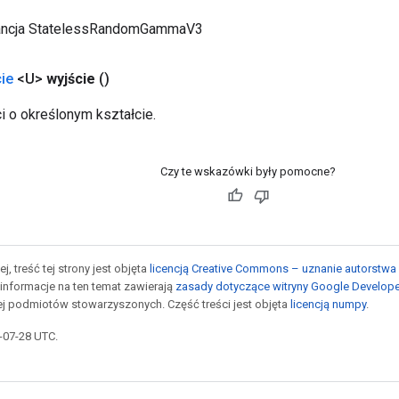
ancja StatelessRandomGammaV3
ie
<U>
wyjście
()
 o określonym kształcie.
Czy te wskazówki były pomocne?
j, treść tej strony jest objęta
licencją Creative Commons – uznanie autorstwa 
informacje na ten temat zawierają
zasady dotyczące witryny Google Develop
jej podmiotów stowarzyszonych. Część treści jest objęta
licencją numpy
.
5-07-28 UTC.