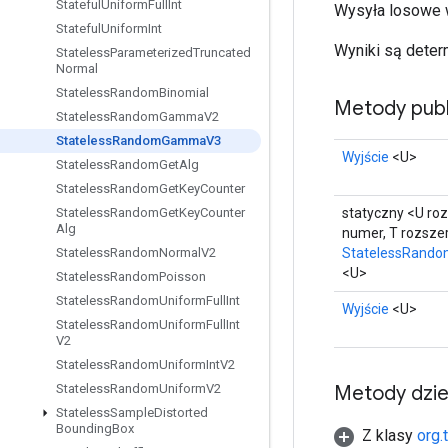
Stateful
Uniform
Full
Int
Wysyła losowe 
Stateful
Uniform
Int
Wyniki są deter
Stateless
Parameterized
Truncated
Normal
Stateless
Random
Binomial
Metody publ
Stateless
Random
Gamma
V2
Stateless
Random
Gamma
V3
Wyjście
<U>
Stateless
Random
Get
Alg
Stateless
Random
Get
Key
Counter
statyczny <U ro
Stateless
Random
Get
Key
Counter
Alg
numer, T rozsz
StatelessRan
Stateless
Random
Normal
V2
<U>
Stateless
Random
Poisson
Stateless
Random
Uniform
Full
Int
Wyjście
<U>
Stateless
Random
Uniform
Full
Int
V2
Stateless
Random
Uniform
Int
V2
Metody dzi
Stateless
Random
Uniform
V2
Stateless
Sample
Distorted
Bounding
Box
Z klasy
org.