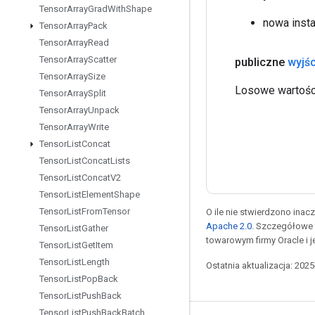
Tensor
Array
Grad
With
Shape
nowa inst
Tensor
Array
Pack
Tensor
Array
Read
Tensor
Array
Scatter
publiczne
wyjśc
Tensor
Array
Size
Losowe wartości
Tensor
Array
Split
Tensor
Array
Unpack
Tensor
Array
Write
Tensor
List
Concat
Tensor
List
Concat
Lists
Tensor
List
Concat
V2
Tensor
List
Element
Shape
Tensor
List
From
Tensor
O ile nie stwierdzono inacze
Apache 2.0
. Szczegółowe 
Tensor
List
Gather
towarowym firmy Oracle i 
Tensor
List
Get
Item
Tensor
List
Length
Ostatnia aktualizacja: 202
Tensor
List
Pop
Back
Tensor
List
Push
Back
Tensor
List
Push
Back
Batch