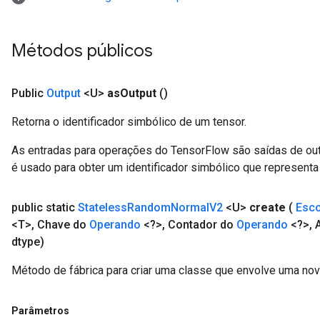
Métodos públicos
Public
Output
<U>
as
Output
()
Retorna o identificador simbólico de um tensor.
As entradas para operações do TensorFlow são saídas de ou
é usado para obter um identificador simbólico que representa 
public static
Stateless
Random
Normal
V2
<U>
create
(
Esc
<T>
,
Chave do
Operando
<?>
,
Contador do
Operando
<?>
,
A
dtype)
Método de fábrica para criar uma classe que envolve uma n
Parâmetros