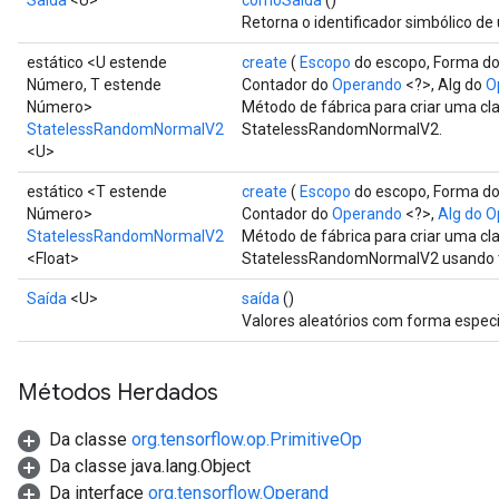
Saída
<U>
comoSaída
()
Retorna o identificador simbólico de
estático <U estende
create
(
Escopo
do escopo, Forma d
Número, T estende
Contador do
Operando
<?>, Alg do
O
Número>
Método de fábrica para criar uma c
StatelessRandomNormalV2
StatelessRandomNormalV2.
<U>
estático <T estende
create
(
Escopo
do escopo, Forma d
Número>
Contador do
Operando
<?>,
Alg do 
StatelessRandomNormalV2
Método de fábrica para criar uma c
<Float>
StatelessRandomNormalV2 usando ti
Saída
<U>
saída
()
Valores aleatórios com forma especi
Métodos Herdados
Da classe
org.tensorflow.op.PrimitiveOp
Da classe java.lang.Object
Da interface
org.tensorflow.Operand