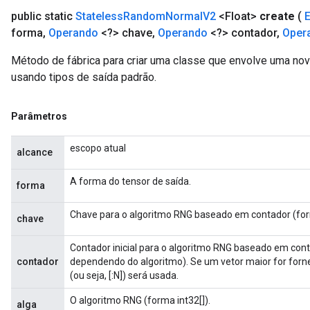
public static
Stateless
Random
Normal
V2
<Float>
create
(
forma
,
Operando
<?> chave
,
Operando
<?> contador
,
Oper
Método de fábrica para criar uma classe que envolve uma 
usando tipos de saída padrão.
Parâmetros
escopo atual
alcance
A forma do tensor de saída.
forma
Chave para o algoritmo RNG baseado em contador (for
chave
Contador inicial para o algoritmo RNG baseado em cont
contador
dependendo do algoritmo). Se um vetor maior for forn
(ou seja, [:N]) será usada.
O algoritmo RNG (forma int32[]).
alga