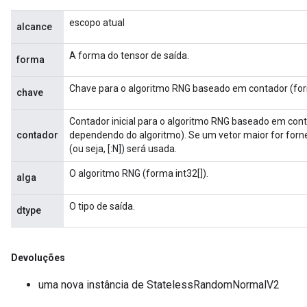
escopo atual
alcance
A forma do tensor de saída.
forma
Chave para o algoritmo RNG baseado em contador (for
chave
Contador inicial para o algoritmo RNG baseado em cont
contador
dependendo do algoritmo). Se um vetor maior for forn
(ou seja, [:N]) será usada.
O algoritmo RNG (forma int32[]).
alga
O tipo de saída.
dtype
Devoluções
uma nova instância de StatelessRandomNormalV2