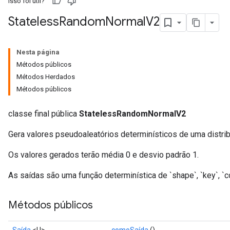
Isso foi útil?
Stateless
Random
Normal
V2
Nesta página
Métodos públicos
Métodos Herdados
x
Métodos públicos
classe final pública
StatelessRandomNormalV2
Gera valores pseudoaleatórios determinísticos de uma distrib
Os valores gerados terão média 0 e desvio padrão 1.
As saídas são uma função determinística de `shape`, `key`, `co
Métodos públicos