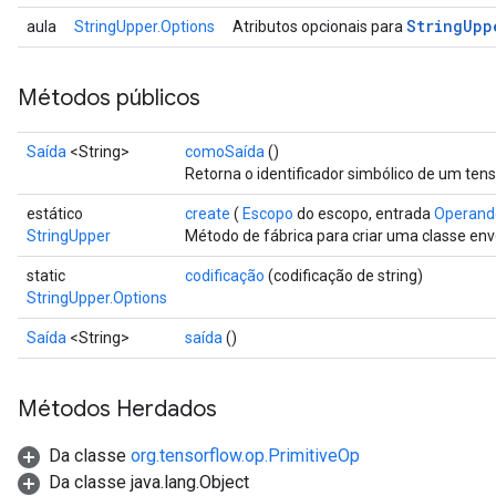
String
Upp
aula
StringUpper.Options
Atributos opcionais para
Métodos públicos
Saída
<String>
comoSaída
()
Retorna o identificador simbólico de um tens
estático
create
(
Escopo
do escopo, entrada
Operand
StringUpper
Método de fábrica para criar uma classe en
static
codificação
(codificação de string)
StringUpper.Options
Saída
<String>
saída
()
Métodos Herdados
Da classe
org.tensorflow.op.PrimitiveOp
Da classe java.lang.Object