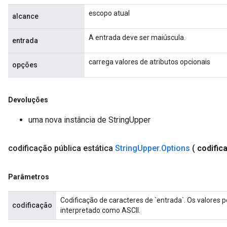
escopo atual
alcance
A entrada deve ser maiúscula.
entrada
carrega valores de atributos opcionais
opções
Devoluções
uma nova instância de StringUpper
codificação
pública estática
String
Upper
.
Options
(
codific
Parâmetros
Codificação de caracteres de `entrada`. Os valores perm
codificação
interpretado como ASCII.