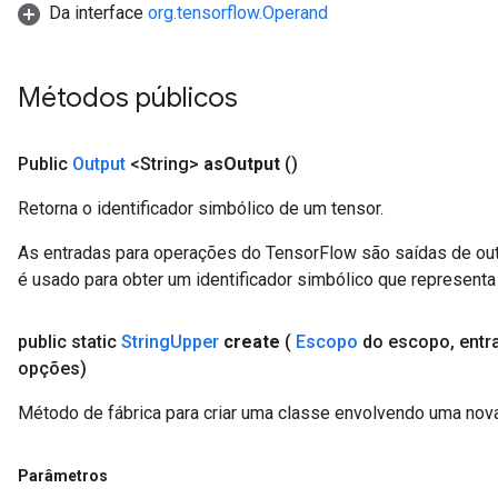
Da interface
org.tensorflow.Operand
Métodos públicos
Public
Output
<String>
as
Output
()
Retorna o identificador simbólico de um tensor.
As entradas para operações do TensorFlow são saídas de ou
é usado para obter um identificador simbólico que representa 
public static
String
Upper
create
(
Escopo
do escopo
,
entr
opções)
Método de fábrica para criar uma classe envolvendo uma nov
Parâmetros