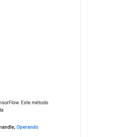
ensorFlow. Este método
a.
handle
,
Operando