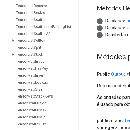
Tensor
List
Reserve
Métodos He
Tensor
List
Resize
Tensor
List
Scatter
Da classe
o
Tensor
List
Scatter
Into
Existing
List
Da classe ja
Tensor
List
Scatter
V2
Da interfac
Tensor
List
Set
Item
Tensor
List
Split
Tensor
List
Stack
Métodos 
Tensor
Map
Erase
Tensor
Map
Has
Key
Public
Output
<F
Tensor
Map
Insert
Tensor
Map
Lookup
Retorna o identi
Tensor
Map
Size
Tensor
Map
Stack
Keys
As entradas par
Tensor
Scatter
Add
é usado para obt
Tensor
Scatter
Max
Tensor
Scatter
Min
public static
Te
Tensor
Scatter
Sub
<Integer> índic