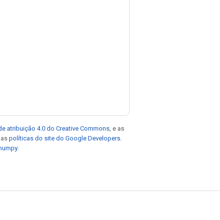
de atribuição 4.0 do Creative Commons
, e as
e as
políticas do site do Google Developers
.
 numpy
.