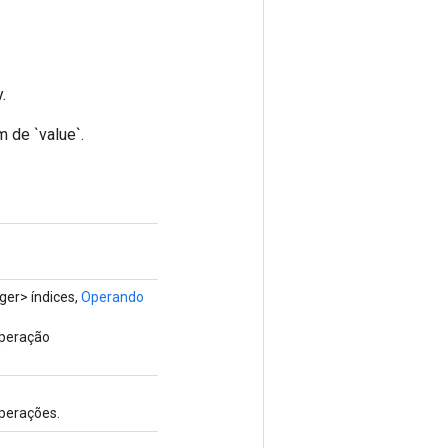
.
 de `value`.
ger> índices,
Operando
operação
perações.