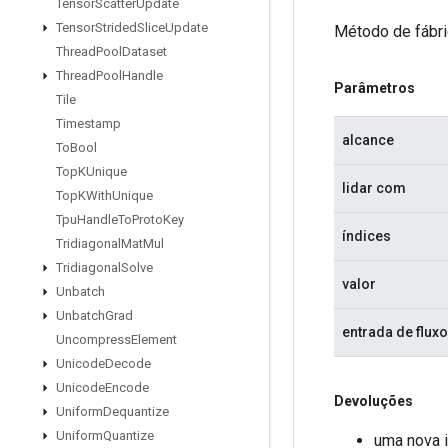
Tensor
Scatter
Update
Tensor
Strided
Slice
Update
Método de fábri
Thread
Pool
Dataset
Thread
Pool
Handle
Parâmetros
Tile
Timestamp
alcance
To
Bool
Top
KUnique
lidar com
Top
KWith
Unique
Tpu
Handle
To
Proto
Key
índices
Tridiagonal
Mat
Mul
Tridiagonal
Solve
valor
Unbatch
Unbatch
Grad
entrada de fluxo
Uncompress
Element
Unicode
Decode
Unicode
Encode
Devoluções
Uniform
Dequantize
Uniform
Quantize
uma nova i