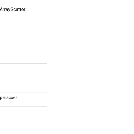
rrayScatter.
perações.