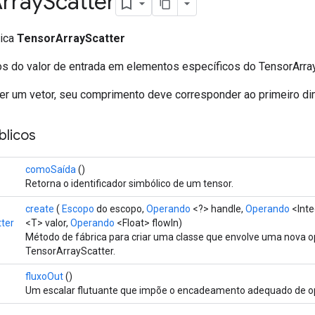
rray
Scatter
lica
TensorArrayScatter
s do valor de entrada em elementos específicos do TensorArray
ser um vetor, seu comprimento deve corresponder ao primeiro dim
licos
comoSaída
()
Retorna o identificador simbólico de um tensor.
create
(
Escopo
do escopo,
Operando
<?> handle,
Operando
<Inte
ter
<T> valor,
Operando
<Float> flowIn)
Método de fábrica para criar uma classe que envolve uma nova 
TensorArrayScatter.
fluxoOut
()
Um escalar flutuante que impõe o encadeamento adequado de o