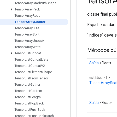
Tensor
A
Tensor
Array
Grad
With
Shape
Tensor
Array
Pack
classe final púb
Tensor
Array
Read
Tensor
Array
Scatter
Espalhe os dado
Tensor
Array
Size
Tensor
Array
Split
`indices` deve 
Tensor
Array
Unpack
Tensor
Array
Write
Métodos púb
Tensor
List
Concat
Tensor
List
Concat
Lists
Saída
<Float>
Tensor
List
Concat
V2
Tensor
List
Element
Shape
estático <T>
Tensor
List
From
Tensor
TensorArrayScat
Tensor
List
Gather
Tensor
List
Get
Item
Tensor
List
Length
Saída
<Float>
Tensor
List
Pop
Back
Tensor
List
Push
Back
Tensor
List
Push
Back
Batch