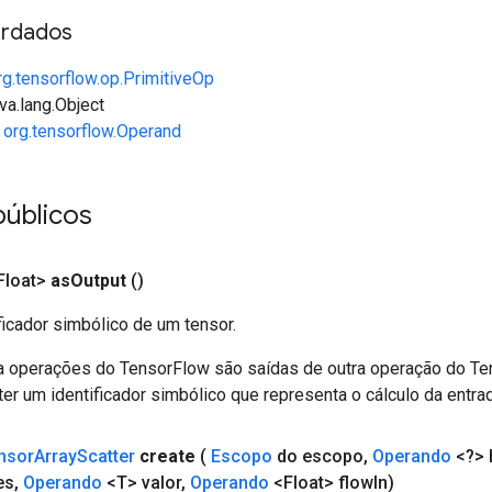
rdados
rg.tensorflow.op.PrimitiveOp
va.lang.Object
e
org.tensorflow.Operand
públicos
loat>
as
Output
()
ficador simbólico de um tensor.
a operações do TensorFlow são saídas de outra operação do T
er um identificador simbólico que representa o cálculo da entrad
nsor
Array
Scatter
create
(
Escopo
do escopo
,
Operando
<?> 
es
,
Operando
<T> valor
,
Operando
<Float> flow
In)