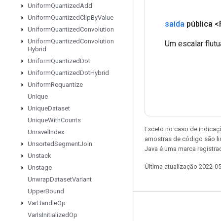
Uniform
Quantized
Add
Uniform
Quantized
Clip
By
Value
saída
pública <
Uniform
Quantized
Convolution
Uniform
Quantized
Convolution
Um escalar flu
Hybrid
Uniform
Quantized
Dot
Uniform
Quantized
Dot
Hybrid
Uniform
Requantize
Unique
Unique
Dataset
Unique
With
Counts
Exceto no caso de indicaç
Unravel
Index
amostras de código são l
Unsorted
Segment
Join
Java é uma marca registra
Unstack
Última atualização 2022-0
Unstage
Unwrap
Dataset
Variant
Upper
Bound
Var
Handle
Op
Permanecer conectado
Var
Is
Initialized
Op