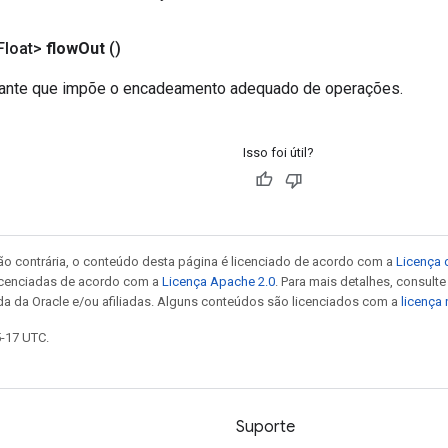
Float>
flow
Out
()
tuante que impõe o encadeamento adequado de operações.
Isso foi útil?
ão contrária, o conteúdo desta página é licenciado de acordo com a
Licença 
icenciadas de acordo com a
Licença Apache 2.0
. Para mais detalhes, consult
da da Oracle e/ou afiliadas. Alguns conteúdos são licenciados com a
licença
5-17 UTC.
Suporte