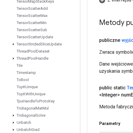
Tensor
Map
Stack
Keys
Tensor
Scatter
Add
Tensor
Scatter
Max
Metody pu
Tensor
Scatter
Min
Tensor
Scatter
Sub
Tensor
Scatter
Update
publiczne
wyjśc
Tensor
Strided
Slice
Update
Thread
Pool
Dataset
Zwraca symbolic
Thread
Pool
Handle
Dane wejściowe 
Tile
uzyskania symbo
Timestamp
To
Bool
Top
KUnique
public static
Te
Top
KWith
Unique
<Integer> num
Tpu
Handle
To
Proto
Key
Metoda fabryczn
Tridiagonal
Mat
Mul
Tridiagonal
Solve
Unbatch
Parametry
Unbatch
Grad