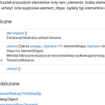
kształt przyszłych elementów listy num_elements: liczba ele
uchwyt: lista wyjściowa element_dtype: żądany typ elementów na
iczne
>
jako wyjście
()
Zwraca symboliczny uchwyt tensora.
utwórz
(Zakres
zasięgu
,
Operand
<T> elementShape,
Operand
<I
Class<U> elementDtype)
>
Metoda fabryczna służąca do tworzenia klasy opakowującej nową
ve
TensorListReserve.
uchwyt
()
edziczone
tensorflow.op.PrimitiveOp
.lang.Object
org.tensorflow.Operand