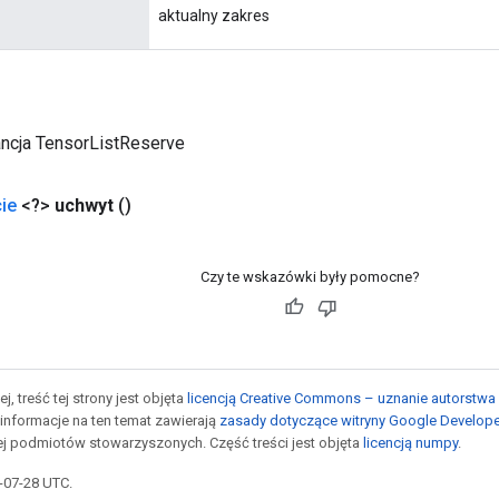
aktualny zakres
ancja TensorListReserve
ie
<?>
uchwyt
()
Czy te wskazówki były pomocne?
j, treść tej strony jest objęta
licencją Creative Commons – uznanie autorstwa 
informacje na ten temat zawierają
zasady dotyczące witryny Google Develop
jej podmiotów stowarzyszonych. Część treści jest objęta
licencją numpy
.
5-07-28 UTC.