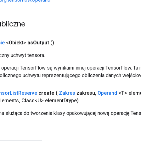
bliczne
ie
<Obiekt>
as
Output
()
zny uchwyt tensora.
operacji TensorFlow są wynikami innej operacji TensorFlow. Ta
licznego uchwytu reprezentującego obliczenia danych wejścio
nsor
List
Reserve
create
(
Zakres
zakresu
,
Operand
<T> elem
Elements
,
Class<U> element
Dtype)
a służąca do tworzenia klasy opakowującej nową operację Tens