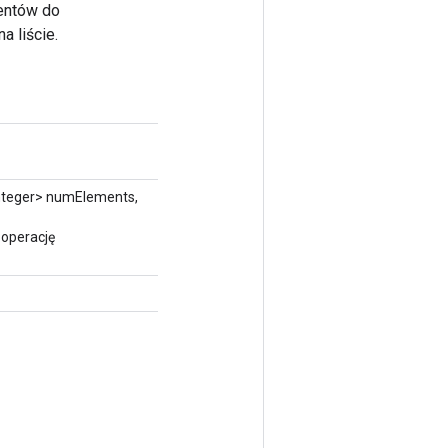
mentów do
 liście.
nteger> numElements,
 operację