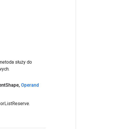
 metoda służy do
wych.
ent
Shape
,
Operand
orListReserve.