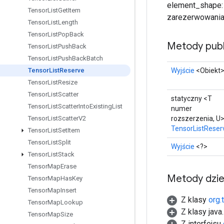
element_shape: 
Tensor
List
Get
Item
zarezerwowania 
Tensor
List
Length
Tensor
List
Pop
Back
Metody publ
Tensor
List
Push
Back
Tensor
List
Push
Back
Batch
Wyjście
<Obiekt
Tensor
List
Reserve
Tensor
List
Resize
Tensor
List
Scatter
statyczny <T
Tensor
List
Scatter
Into
Existing
List
numer
rozszerzenia, U
Tensor
List
Scatter
V2
TensorListReser
Tensor
List
Set
Item
Tensor
List
Split
Wyjście
<?>
Tensor
List
Stack
Tensor
Map
Erase
Metody dzi
Tensor
Map
Has
Key
Tensor
Map
Insert
Z klasy
org.
Tensor
Map
Lookup
Z klasy java
Tensor
Map
Size
Z interfejsu