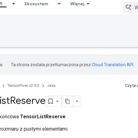
PI
Ekosystem
Więcej
Ta strona została przetłumaczona przez
Cloud Translation API
.
TensorFlow v2.9.3
Java
Czy te
ist
Reserve
a końcowa
TensorListReserve
rozmiaru z pustymi elementami.