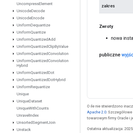
Uncompress
Element
zakres
Unicode
Decode
Unicode
Encode
Uniform
Dequantize
Zwroty
Uniform
Quantize
nowa inst
Uniform
Quantized
Add
Uniform
Quantized
Clip
By
Value
Uniform
Quantized
Convolution
publiczne
wyjśc
Uniform
Quantized
Convolution
Hybrid
Uniform
Quantized
Dot
Uniform
Quantized
Dot
Hybrid
Uniform
Requantize
Unique
Unique
Dataset
O ile nie stwierdzono inacze
Unique
With
Counts
Apache 2.0
. Szczegółowe 
Unravel
Index
towarowym firmy Oracle i 
Unsorted
Segment
Join
Ostatnia aktualizacja: 202
Unstack