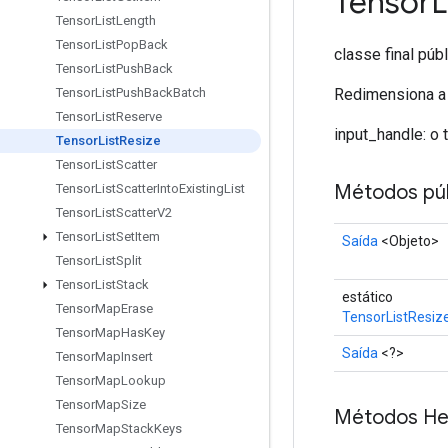
Tensor
L
Tensor
List
Length
Tensor
List
Pop
Back
classe final púb
Tensor
List
Push
Back
Redimensiona a l
Tensor
List
Push
Back
Batch
Tensor
List
Reserve
input_handle: o 
Tensor
List
Resize
Tensor
List
Scatter
Métodos púb
Tensor
List
Scatter
Into
Existing
List
Tensor
List
Scatter
V2
Tensor
List
Set
Item
Saída
<Objeto>
Tensor
List
Split
Tensor
List
Stack
estático
Tensor
Map
Erase
TensorListResiz
Tensor
Map
Has
Key
Saída
<?>
Tensor
Map
Insert
Tensor
Map
Lookup
Tensor
Map
Size
Métodos He
Tensor
Map
Stack
Keys