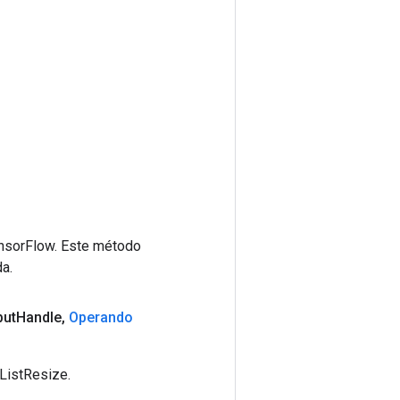
ensorFlow. Este método
a.
put
Handle
,
Operando
ListResize.