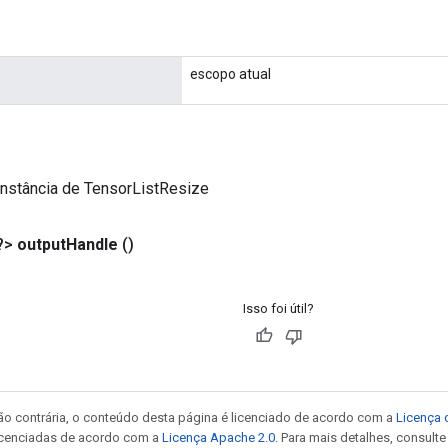
escopo atual
instância de TensorListResize
?>
output
Handle
()
Isso foi útil?
ão contrária, o conteúdo desta página é licenciado de acordo com a
Licença 
icenciadas de acordo com a
Licença Apache 2.0
. Para mais detalhes, consult