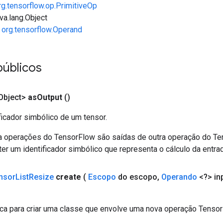
rg.tensorflow.op.PrimitiveOp
va.lang.Object
e
org.tensorflow.Operand
públicos
Object>
as
Output
()
ficador simbólico de um tensor.
a operações do TensorFlow são saídas de outra operação do T
er um identificador simbólico que representa o cálculo da entrad
nsor
List
Resize
create
(
Escopo
do escopo
,
Operando
<?> in
ca para criar uma classe que envolve uma nova operação Tensor