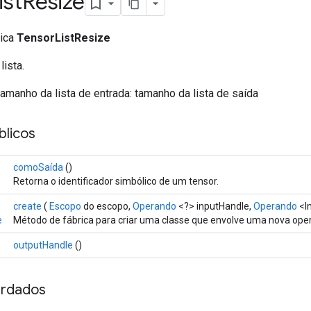
ist
Resize
lica
TensorListResize
ista.
tamanho da lista de entrada: tamanho da lista de saída
licos
comoSaída
()
Retorna o identificador simbólico de um tensor.
create
(
Escopo
do escopo,
Operando
<?> inputHandle,
Operando
<In
e
Método de fábrica para criar uma classe que envolve uma nova ope
outputHandle
()
rdados