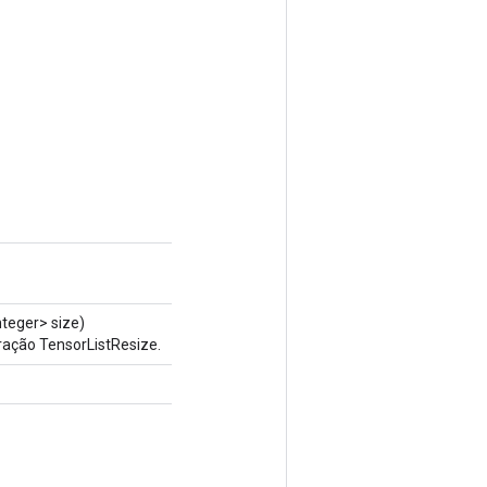
teger> size)
ração TensorListResize.