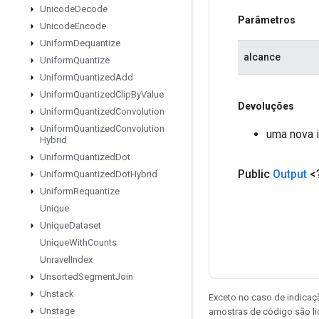
Unicode
Decode
Parâmetros
Unicode
Encode
Uniform
Dequantize
alcance
Uniform
Quantize
Uniform
Quantized
Add
Uniform
Quantized
Clip
By
Value
Devoluções
Uniform
Quantized
Convolution
Uniform
Quantized
Convolution
uma nova 
Hybrid
Uniform
Quantized
Dot
Public
Output
<
Uniform
Quantized
Dot
Hybrid
Uniform
Requantize
Unique
Unique
Dataset
Unique
With
Counts
Unravel
Index
Unsorted
Segment
Join
Unstack
Exceto no caso de indicaç
Unstage
amostras de código são l