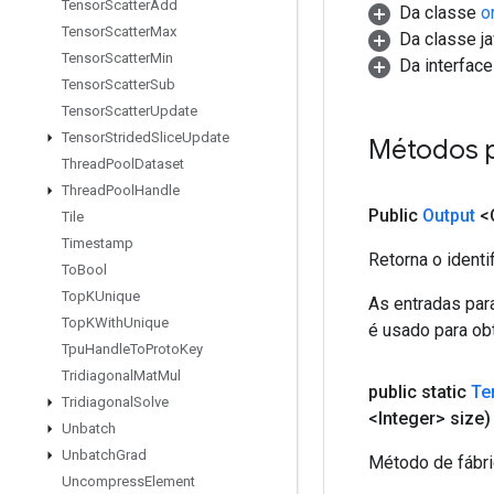
Tensor
Scatter
Add
Da classe
o
Tensor
Scatter
Max
Da classe ja
Tensor
Scatter
Min
Da interfac
Tensor
Scatter
Sub
Tensor
Scatter
Update
Tensor
Strided
Slice
Update
Métodos 
Thread
Pool
Dataset
Thread
Pool
Handle
Public
Output
<
Tile
Timestamp
Retorna o identi
To
Bool
Top
KUnique
As entradas par
Top
KWith
Unique
é usado para obt
Tpu
Handle
To
Proto
Key
Tridiagonal
Mat
Mul
public static
Te
Tridiagonal
Solve
<Integer> size)
Unbatch
Unbatch
Grad
Método de fábri
Uncompress
Element