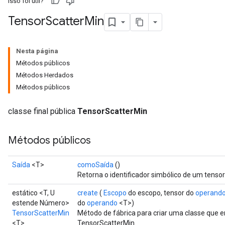
Isso foi útil?
Tensor
Scatter
Min
Nesta página
Métodos públicos
Métodos Herdados
Métodos públicos
classe final pública
TensorScatterMin
Métodos públicos
Saída
<T>
comoSaída
()
Retorna o identificador simbólico de um tensor
estático <T, U
create
(
Escopo
do escopo, tensor do
operand
estende Número>
do
operando
<T>)
TensorScatterMin
Método de fábrica para criar uma classe que
<T>
TensorScatterMin.