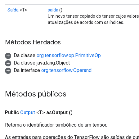
Saída
<T>
saída
()
Um novo tensor copiado do tensor cujos valore
atualizações de acordo com os índices.
Métodos Herdados
Da classe
org.tensorflow.op.PrimitiveOp
Da classe java.lang.Object
Da interface
org.tensorflow.Operand
Métodos públicos
Public
Output
<T>
as
Output
()
Retorna o identificador simbólico de um tensor.
As entradas para operações do TensorFlow são saídas de ou