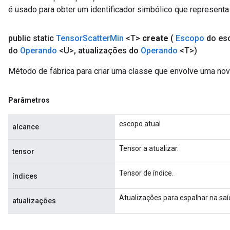
é usado para obter um identificador simbólico que representa 
public static
Tensor
Scatter
Min
<T>
create
(
Escopo
do es
do
Operando
<U>
,
atualizações do
Operando
<T>)
Método de fábrica para criar uma classe que envolve uma no
Parâmetros
escopo atual
alcance
Tensor a atualizar.
tensor
Tensor de índice.
índices
Atualizações para espalhar na saí
atualizações