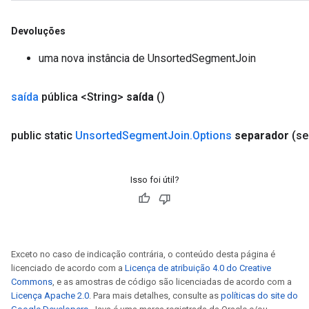
Devoluções
uma nova instância de UnsortedSegmentJoin
saída
pública <String>
saída
()
public static
Unsorted
Segment
Join
.
Options
separador
(se
Isso foi útil?
Exceto no caso de indicação contrária, o conteúdo desta página é
licenciado de acordo com a
Licença de atribuição 4.0 do Creative
Commons
, e as amostras de código são licenciadas de acordo com a
Licença Apache 2.0
. Para mais detalhes, consulte as
políticas do site do