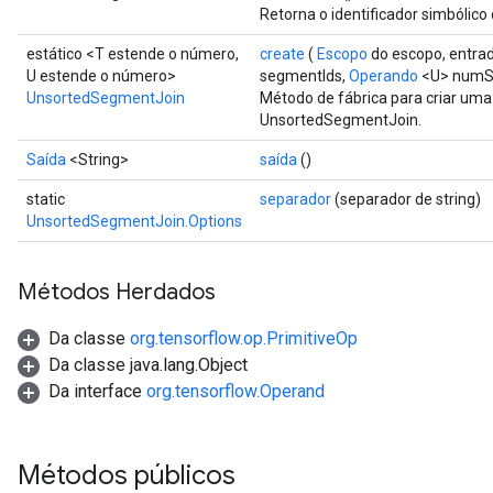
Retorna o identificador simbólico
estático <T estende o número,
create
(
Escopo
do escopo, entra
U estende o número>
segmentIds,
Operando
<U> numS
UnsortedSegmentJoin
Método de fábrica para criar um
UnsortedSegmentJoin.
Saída
<String>
saída
()
static
separador
(separador de string)
UnsortedSegmentJoin.Options
Métodos Herdados
Da classe
org.tensorflow.op.PrimitiveOp
Da classe java.lang.Object
Da interface
org.tensorflow.Operand
Métodos públicos