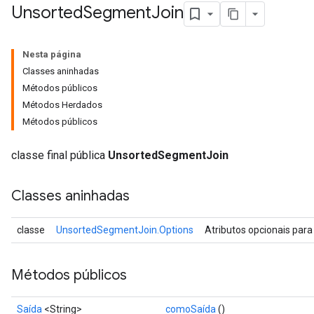
Unsorted
Segment
Join
Nesta página
Classes aninhadas
Métodos públicos
Métodos Herdados
Métodos públicos
classe final pública
UnsortedSegmentJoin
Classes aninhadas
classe
UnsortedSegmentJoin.Options
Atributos opcionais par
Métodos públicos
Saída
<String>
comoSaída
()