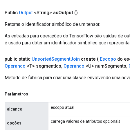
Public
Output
<String>
as
Output
()
Retorna o identificador simbólico de um tensor.
As entradas para operações do TensorFlow são saídas de ou
é usado para obter um identificador simbólico que representa 
public static
Unsorted
Segment
Join
create
(
Escopo
do es
Operando
<T> segment
Ids
,
Operando
<U> num
Segments
,
Método de fábrica para criar uma classe envolvendo uma no
Parâmetros
escopo atual
alcance
carrega valores de atributos opcionais
opções