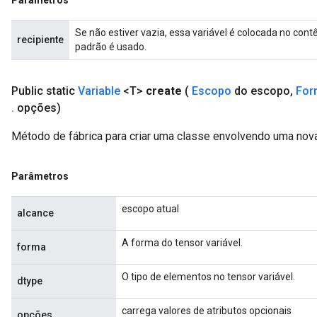
Parâmetros
Se não estiver vazia, essa variável é colocada no cont
recipiente
padrão é usado.
Public static
Variable
<T>
create
(
Escopo
do escopo
,
For
.
opções)
Método de fábrica para criar uma classe envolvendo uma nova
Parâmetros
escopo atual
alcance
A forma do tensor variável.
forma
O tipo de elementos no tensor variável.
dtype
carrega valores de atributos opcionais
opções