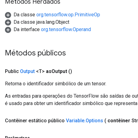
Métodos Herdados
Da classe
org.tensorflow.op.PrimitiveOp
Da classe java.lang.Object
Da interface
org.tensorflow.Operand
Métodos públicos
Public
Output
<T>
as
Output
()
Retorna o identificador simbólico de um tensor.
As entradas para operações do TensorFlow são saídas de ou
é usado para obter um identificador simbólico que representa 
Contêiner
estático público
Variable
.
Options
(
contêiner
St