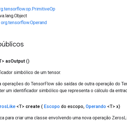
rg.tensorflow.op.PrimitiveOp
va.lang.Object
e
org.tensorflow.Operand
públicos
T>
as
Output
()
ficador simbólico de um tensor.
a operações do TensorFlow são saídas de outra operação do T
er um identificador simbólico que representa o cálculo da entrad
ros
Like
<T>
create
(
Escopo
do escopo
,
Operando
<T> x)
ca para criar uma classe envolvendo uma nova operação ZerosLi