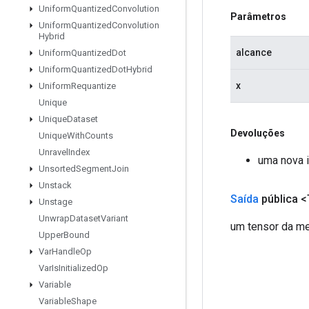
Uniform
Quantized
Convolution
Parâmetros
Uniform
Quantized
Convolution
Hybrid
alcance
Uniform
Quantized
Dot
Uniform
Quantized
Dot
Hybrid
x
Uniform
Requantize
Unique
Unique
Dataset
Devoluções
Unique
With
Counts
Unravel
Index
uma nova 
Unsorted
Segment
Join
Unstack
Saída
pública <
Unstage
Unwrap
Dataset
Variant
um tensor da me
Upper
Bound
Var
Handle
Op
Var
Is
Initialized
Op
Variable
Variable
Shape