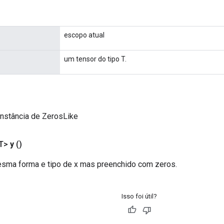
escopo atual
um tensor do tipo T.
instância de ZerosLike
T>
y
()
sma forma e tipo de x mas preenchido com zeros.
Isso foi útil?