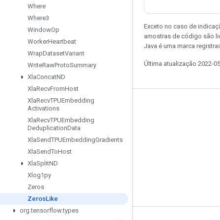
Where
Where3
Exceto no caso de indicaç
Window
Op
amostras de código são l
Worker
Heartbeat
Java é uma marca registra
Wrap
Dataset
Variant
Última atualização 2022-0
Write
Raw
Proto
Summary
Xla
Concat
ND
Xla
Recv
From
Host
Xla
Recv
TPUEmbedding
Permanecer conectado
Activations
Xla
Recv
TPUEmbedding
Blog
Deduplication
Data
Fórum
Xla
Send
TPUEmbedding
Gradients
Xla
Send
To
Host
GitHub
Xla
Split
ND
Twitter
Xlog1py
YouTube
Zeros
Zeros
Like
org
.
tensorflow
.
types