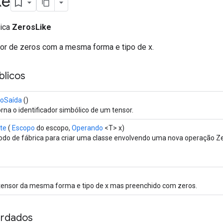
ke
lica
ZerosLike
or de zeros com a mesma forma e tipo de x.
licos
oSaída
()
rna o identificador simbólico de um tensor.
te
(
Escopo
do escopo,
Operando
<T> x)
do de fábrica para criar uma classe envolvendo uma nova operação Ze
ensor da mesma forma e tipo de x mas preenchido com zeros.
rdados