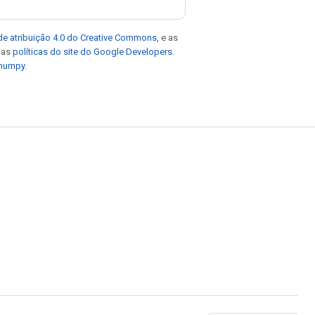
de atribuição 4.0 do Creative Commons
, e as
e as
políticas do site do Google Developers
.
 numpy
.