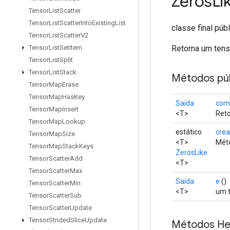
Zeros
Li
Tensor
List
Scatter
Tensor
List
Scatter
Into
Existing
List
classe final púb
Tensor
List
Scatter
V2
Retorna um tens
Tensor
List
Set
Item
Tensor
List
Split
Tensor
List
Stack
Métodos púb
Tensor
Map
Erase
Tensor
Map
Has
Key
Saída
com
Tensor
Map
Insert
<T>
Reto
Tensor
Map
Lookup
estático
crea
Tensor
Map
Size
<T>
Méto
Tensor
Map
Stack
Keys
ZerosLike
Tensor
Scatter
Add
<T>
Tensor
Scatter
Max
Saída
e
()
Tensor
Scatter
Min
<T>
um t
Tensor
Scatter
Sub
Tensor
Scatter
Update
Tensor
Strided
Slice
Update
Métodos He