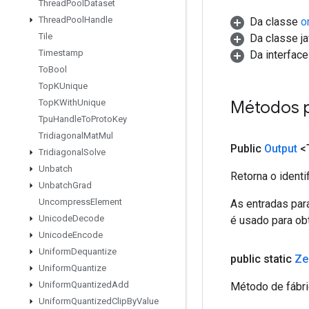
Thread
Pool
Dataset
Thread
Pool
Handle
Da classe
o
Tile
Da classe ja
Timestamp
Da interfac
To
Bool
Top
KUnique
Métodos 
Top
KWith
Unique
Tpu
Handle
To
Proto
Key
Tridiagonal
Mat
Mul
Public
Output
<
Tridiagonal
Solve
Unbatch
Retorna o identi
Unbatch
Grad
Uncompress
Element
As entradas par
Unicode
Decode
é usado para obt
Unicode
Encode
Uniform
Dequantize
public static
Ze
Uniform
Quantize
Uniform
Quantized
Add
Método de fábri
Uniform
Quantized
Clip
By
Value