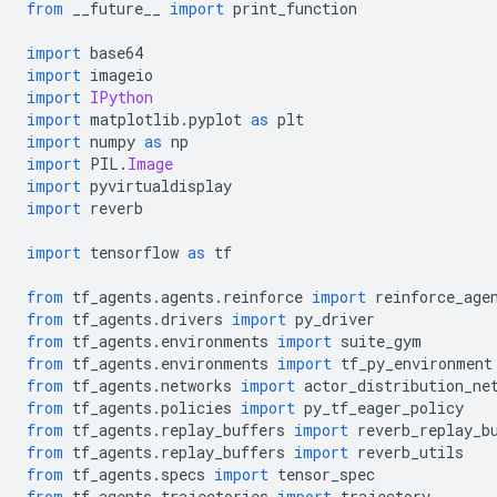
from
 __future__ 
import
 print_function
import
 base64
import
 imageio
import
IPython
import
 matplotlib
.
pyplot 
as
 plt
import
 numpy 
as
 np
import
 PIL
.
Image
import
 pyvirtualdisplay
import
 reverb
import
 tensorflow 
as
 tf
from
 tf_agents
.
agents
.
reinforce 
import
 reinforce_age
from
 tf_agents
.
drivers 
import
 py_driver
from
 tf_agents
.
environments 
import
 suite_gym
from
 tf_agents
.
environments 
import
 tf_py_environment
from
 tf_agents
.
networks 
import
 actor_distribution_ne
from
 tf_agents
.
policies 
import
 py_tf_eager_policy
from
 tf_agents
.
replay_buffers 
import
 reverb_replay_b
from
 tf_agents
.
replay_buffers 
import
 reverb_utils
from
 tf_agents
.
specs 
import
 tensor_spec
from
 tf_agents
.
trajectories 
import
 trajectory