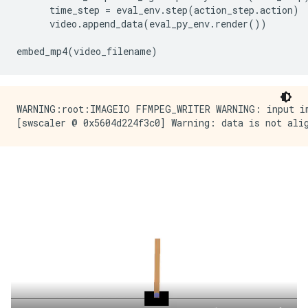
      time_step 
=
 eval_env
.
step
(
action_step
.
action
)
      video
.
append_data
(
eval_py_env
.
render
())
embed_mp4
(
video_filename
)
WARNING:root:IMAGEIO FFMPEG_WRITER WARNING: input im