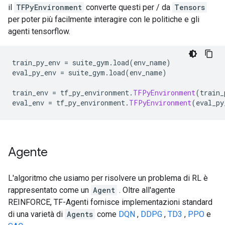
il
TFPyEnvironment
converte questi per / da
Tensors
per poter più facilmente interagire con le politiche e gli
agenti tensorflow.
train_py_env 
=
 suite_gym
.
load
(
env_name
)
eval_py_env 
=
 suite_gym
.
load
(
env_name
)
train_env 
=
 tf_py_environment
.
TFPyEnvironment
(
train_
eval_env 
=
 tf_py_environment
.
TFPyEnvironment
(
eval_py
Agente
L'algoritmo che usiamo per risolvere un problema di RL è
rappresentato come un
Agent
. Oltre all'agente
REINFORCE, TF-Agenti fornisce implementazioni standard
di una varietà di
Agents
come
DQN
,
DDPG
,
TD3
,
PPO
e