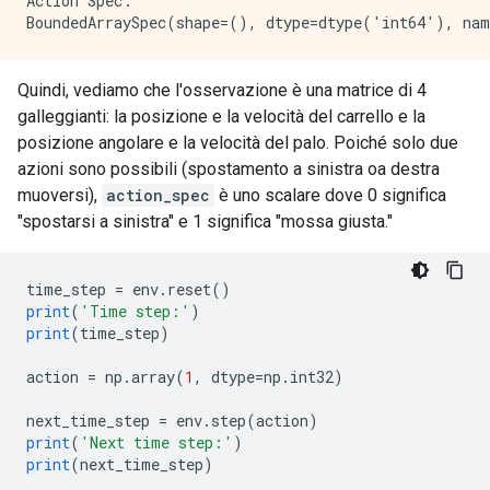
Action Spec:

Quindi, vediamo che l'osservazione è una matrice di 4
galleggianti: la posizione e la velocità del carrello e la
posizione angolare e la velocità del palo. Poiché solo due
azioni sono possibili (spostamento a sinistra oa destra
muoversi),
action_spec
è uno scalare dove 0 significa
"spostarsi a sinistra" e 1 significa "mossa giusta."
time_step 
=
 env
.
reset
()
print
(
'Time step:'
)
print
(
time_step
)
action 
=
 np
.
array
(
1
,
 dtype
=
np
.
int32
)
next_time_step 
=
 env
.
step
(
action
)
print
(
'Next time step:'
)
print
(
next_time_step
)