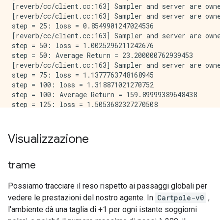
[reverb/cc/client.cc:163] Sampler and server are owne
[reverb/cc/client.cc:163] Sampler and server are owne
step = 25: loss = 0.8549901247024536

[reverb/cc/client.cc:163] Sampler and server are owne
step = 50: loss = 1.0025296211242676

step = 50: Average Return = 23.200000762939453

[reverb/cc/client.cc:163] Sampler and server are owne
step = 75: loss = 1.1377763748168945

step = 100: loss = 1.318871021270752

step = 100: Average Return = 159.89999389648438

step = 125: loss = 1.5053682327270508

[reverb/cc/client.cc:163] Sampler and server are owne
step = 150: loss = 0.8051948547363281

step = 150: Average Return = 184.89999389648438

Visualizzazione
step = 175: loss = 0.6872963905334473

step = 200: loss = 2.7238712310791016

step = 200: Average Return = 186.8000030517578

trame
step = 225: loss = 0.7495002746582031

step = 250: loss = -0.3333401679992676

Possiamo tracciare il reso rispetto ai passaggi globali per
vedere le prestazioni del nostro agente. In
Cartpole-v0
,
l'ambiente dà una taglia di +1 per ogni istante soggiorni