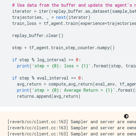
# Use data from the buffer and update the agent's 
  iterator 
=
 iter
(
replay_buffer
.
as_dataset
(
sample_ba
  trajectories
,
 _ 
=
next
(
iterator
)
  train_loss 
=
 tf_agent
.
train
(
experience
=
trajectorie
  replay_buffer
.
clear
()
  step 
=
 tf_agent
.
train_step_counter
.
numpy
()
if
 step 
%
 log_interval 
==
0
:
print
(
'step = {0}: loss = {1}'
.
format
(
step
,
 trai
if
 step 
%
 eval_interval 
==
0
:
    avg_return 
=
 compute_avg_return
(
eval_env
,
 tf_age
print
(
'step = {0}: Average Return = {1}'
.
format
(
    returns
.
append
(
avg_return
)
[reverb/cc/client.cc:163] Sampler and server are owne
[reverb/cc/client.cc:163] Sampler and server are owne
[reverb/cc/client.cc:163] Sampler and server are owne