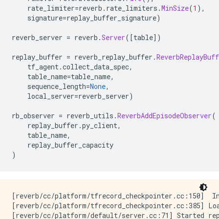
    rate_limiter
=
reverb
.
rate_limiters
.
MinSize
(
1
),
    signature
=
replay_buffer_signature
)
reverb_server 
=
 reverb
.
Server
([
table
])
replay_buffer 
=
 reverb_replay_buffer
.
ReverbReplayBuff
    tf_agent
.
collect_data_spec
,
    table_name
=
table_name
,
    sequence_length
=
None
,
    local_server
=
reverb_server
)
rb_observer 
=
 reverb_utils
.
ReverbAddEpisodeObserver
(
    replay_buffer
.
py_client
,
    table_name
,
    replay_buffer_capacity
)
[reverb/cc/platform/tfrecord_checkpointer.cc:150]  In
[reverb/cc/platform/tfrecord_checkpointer.cc:385] Loa