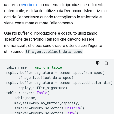
useremo
riverbero
, un sistema di riproduzione efficiente,
estensibile, e di facile utilizzo da Deepmind. Memorizza i
dati dell'esperienza quando raccogliamo le traiettorie e
viene consumata durante l'allenamento.
Questo buffer di riproduzione è costruito utilizzando
specifiche descrivono i tensori che devono essere
memorizzati, che possono essere ottenuti con l'agente
utilizzando
tf_agent.collect_data_spec
.
table_name 
=
'uniform_table'
replay_buffer_signature 
=
 tensor_spec
.
from_spec
(
      tf_agent
.
collect_data_spec
)
replay_buffer_signature 
=
 tensor_spec
.
add_outer_dim
(
      replay_buffer_signature
)
table 
=
 reverb
.
Table
(
    table_name
,
    max_size
=
replay_buffer_capacity
,
    sampler
=
reverb
.
selectors
.
Uniform
(),
    remover
=
reverb
.
selectors
.
Fifo
(),