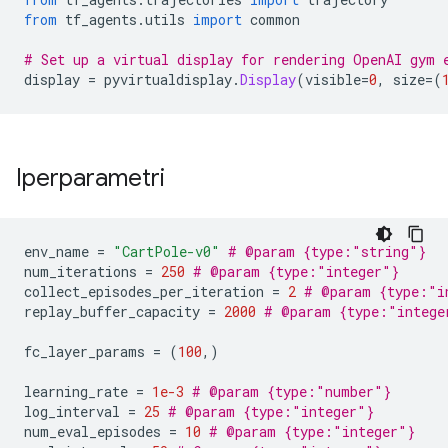
from
 tf_agents
.
utils 
import
 common
# Set up a virtual display for rendering OpenAI gym 
display 
=
 pyvirtualdisplay
.
Display
(
visible
=
0
,
 size
=(
Iperparametri
env_name 
=
"CartPole-v0"
# @param {type:"string"}
num_iterations 
=
250
# @param {type:"integer"}
collect_episodes_per_iteration 
=
2
# @param {type:"i
replay_buffer_capacity 
=
2000
# @param {type:"intege
fc_layer_params 
=
(
100
,)
learning_rate 
=
1e-3
# @param {type:"number"}
log_interval 
=
25
# @param {type:"integer"}
num_eval_episodes 
=
10
# @param {type:"integer"}