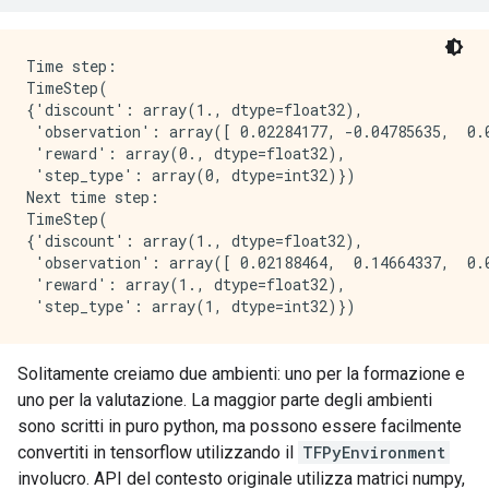
Time step:

TimeStep(

{'discount': array(1., dtype=float32),

 'observation': array([ 0.02284177, -0.04785635,  0.0
 'reward': array(0., dtype=float32),

 'step_type': array(0, dtype=int32)})

Next time step:

TimeStep(

{'discount': array(1., dtype=float32),

 'observation': array([ 0.02188464,  0.14664337,  0.0
 'reward': array(1., dtype=float32),

Solitamente creiamo due ambienti: uno per la formazione e
uno per la valutazione. La maggior parte degli ambienti
sono scritti in puro python, ma possono essere facilmente
convertiti in tensorflow utilizzando il
TFPyEnvironment
involucro. API del contesto originale utilizza matrici numpy,