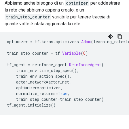
Abbiamo anche bisogno di un
optimizer
per addestrare
la rete che abbiamo appena creato, e un
train_step_counter
variabile per tenere traccia di
quante volte è stata aggiornata la rete.
optimizer 
=
 tf
.
keras
.
optimizers
.
Adam
(
learning_rate
=
l
train_step_counter 
=
 tf
.
Variable
(
0
)
tf_agent 
=
 reinforce_agent
.
ReinforceAgent
(
    train_env
.
time_step_spec
(),
    train_env
.
action_spec
(),
    actor_network
=
actor_net
,
    optimizer
=
optimizer
,
    normalize_returns
=
True
,
    train_step_counter
=
train_step_counter
)
tf_agent
.
initialize
()