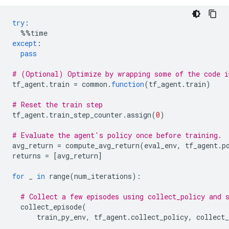
try
:
%%
time
except
:
pass
# (Optional) Optimize by wrapping some of the code i
tf_agent
.
train 
=
 common
.
function
(
tf_agent
.
train
)
# Reset the train step
tf_agent
.
train_step_counter
.
assign
(
0
)
# Evaluate the agent's policy once before training.
avg_return 
=
 compute_avg_return
(
eval_env
,
 tf_agent
.
p
returns 
=
[
avg_return
]
for
 _ 
in
 range
(
num_iterations
):
# Collect a few episodes using collect_policy and 
  collect_episode
(
      train_py_env
,
 tf_agent
.
collect_policy
,
 collect_