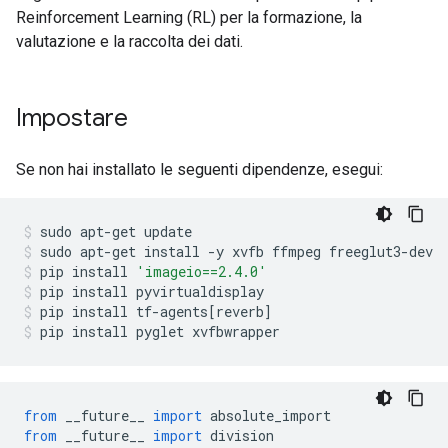
Reinforcement Learning (RL) per la formazione, la
valutazione e la raccolta dei dati.
Impostare
Se non hai installato le seguenti dipendenze, esegui:
sudo apt
-
get update
sudo apt
-
get install 
-
y xvfb ffmpeg freeglut3
-
dev
pip install 
'imageio==2.4.0'
pip install pyvirtualdisplay
pip install tf
-
agents
[
reverb
]
pip install pyglet xvfbwrapper
from
 __future__ 
import
 absolute_import
from
 __future__ 
import
 division