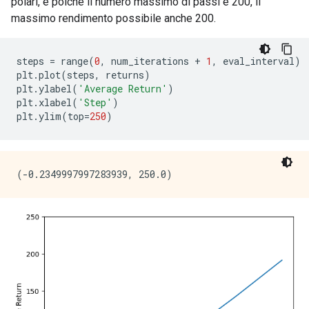
polari, e poiché il numero massimo di passi è 200, il
massimo rendimento possibile anche 200.
steps 
=
 range
(
0
,
 num_iterations 
+
1
,
 eval_interval
)
plt
.
plot
(
steps
,
 returns
)
plt
.
ylabel
(
'Average Return'
)
plt
.
xlabel
(
'Step'
)
plt
.
ylim
(
top
=
250
)