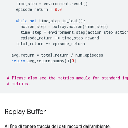
    time_step 
=
 environment
.
reset
()
    episode_return 
=
0.0
while
not
 time_step
.
is_last
():
      action_step 
=
 policy
.
action
(
time_step
)
      time_step 
=
 environment
.
step
(
action_step
.
actio
      episode_return 
+=
 time_step
.
reward
    total_return 
+=
 episode_return
  avg_return 
=
 total_return 
/
 num_episodes
return
 avg_return
.
numpy
()[
0
]
# Please also see the metrics module for standard im
# metrics.
Replay Buffer
Al fine di tenere traccia dei dati raccolti dall'ambiente,