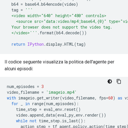
  b64 
=
 base64
.
b64encode
(
video
)
  tag 
=
'''
  <video width="640" height="480" controls>
    <source src="data:video/mp4;base64,{0}" type="vi
  Your browser does not support the video tag.
  </video>'''
.
format
(
b64
.
decode
())
return
IPython
.
display
.
HTML
(
tag
)
Il codice seguente visualizza la politica dell'agente per
alcuni episodi:
num_episodes 
=
3
video_filename 
=
'imageio.mp4'
with
 imageio
.
get_writer
(
video_filename
,
 fps
=
60
)
as
 v
for
 _ 
in
 range
(
num_episodes
):
    time_step 
=
 eval_env
.
reset
()
    video
.
append_data
(
eval_py_env
.
render
())
while
not
 time_step
.
is_last
():
      action_step 
=
 tf_agent
.
policy
.
action
(
time_step