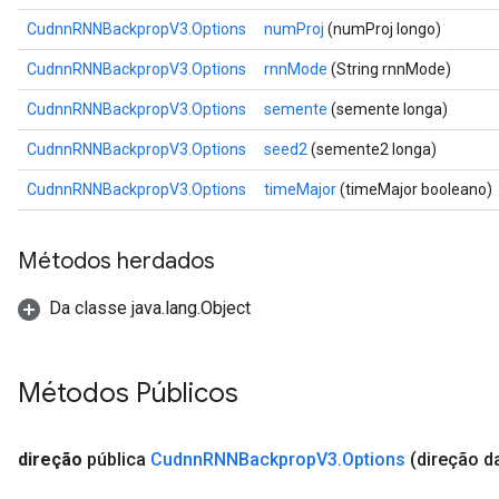
CudnnRNNBackpropV3.Options
numProj
(numProj longo)
CudnnRNNBackpropV3.Options
rnnMode
(String rnnMode)
CudnnRNNBackpropV3.Options
semente
(semente longa)
CudnnRNNBackpropV3.Options
seed2
(semente2 longa)
CudnnRNNBackpropV3.Options
timeMajor
(timeMajor booleano)
Métodos herdados
Da classe java.lang.Object
Métodos Públicos
direção
pública
Cudnn
RNNBackprop
V3
.
Options
(direção da