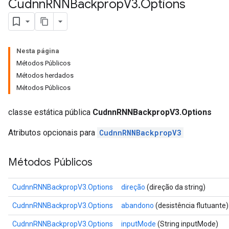
Cudnn
RNNBackprop
V3
.
Options
Nesta página
Métodos Públicos
Métodos herdados
Métodos Públicos
classe estática pública
CudnnRNNBackpropV3.Options
Atributos opcionais para
CudnnRNNBackpropV3
Métodos Públicos
CudnnRNNBackpropV3.Options
direção
(direção da string)
CudnnRNNBackpropV3.Options
abandono
(desistência flutuante)
CudnnRNNBackpropV3.Options
inputMode
(String inputMode)