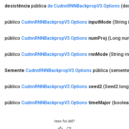
desistência
pública
de Cudnn
RNNBackprop
V3
.
Options
(de
público
Cudnn
RNNBackprop
V3
.
Options
input
Mode
(String 
público
Cudnn
RNNBackprop
V3
.
Options
num
Proj
(Long nu
ryTensorBatch
dTensorBatch
público
Cudnn
RNNBackprop
V3
.
Options
rnn
Mode
(String r
Semente
Cudnn
RNNBackprop
V3
.
Options
pública
(semente
público
Cudnn
RNNBackprop
V3
.
Options
seed2
(Seed2 long
público
Cudnn
RNNBackprop
V3
.
Options
time
Major
(boolea
Isso foi útil?
rBatch