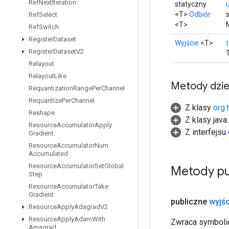
Ref
Next
Iteration
statyczny
<T>
Odbiór
Ref
Select
<T>
Ref
Switch
Register
Dataset
Wyjście
<T>
Register
Dataset
V2
Relayout
Relayout
Like
Metody dzi
Requantization
Range
Per
Channel
Requantize
Per
Channel
Z klasy
org.
Reshape
Z klasy java
Resource
Accumulator
Apply
Z interfejsu
Gradient
Resource
Accumulator
Num
Accumulated
Resource
Accumulator
Set
Global
Metody pu
Step
Resource
Accumulator
Take
Gradient
publiczne
wyjśc
Resource
Apply
Adagrad
V2
Resource
Apply
Adam
With
Zwraca symbolic
Amsgrad