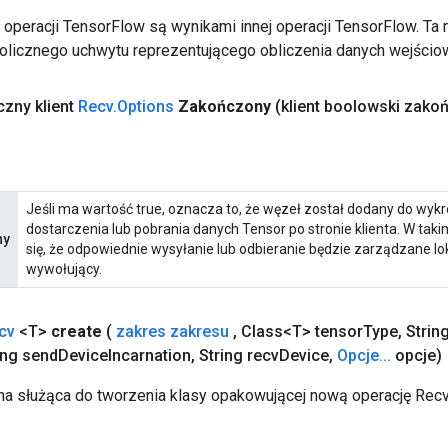
operacji TensorFlow są wynikami innej operacji TensorFlow. Ta
licznego uchwytu reprezentującego obliczenia danych wejścio
czny klient
Recv
.
Options
Zakończony
(klient boolowski zako
Jeśli ma wartość true, oznacza to, że węzeł został dodany do wyk
dostarczenia lub pobrania danych Tensor po stronie klienta. W tak
ny
się, że odpowiednie wysyłanie lub odbieranie będzie zarządzane lo
wywołujący.
cv
<T>
create
(
zakres zakresu
,
Class<T> tensor
Type
,
Strin
ng send
Device
Incarnation
,
String recv
Device
,
Opcje
.
.
.
opcje)
a służąca do tworzenia klasy opakowującej nową operację Recv