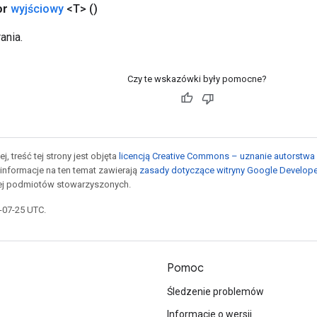
or
wyjściowy
<T>
()
ania.
Czy te wskazówki były pomocne?
j, treść tej strony jest objęta
licencją Creative Commons – uznanie autorstwa 
informacje na ten temat zawierają
zasady dotyczące witryny Google Develop
jej podmiotów stowarzyszonych.
5-07-25 UTC.
Pomoc
Śledzenie problemów
Informacje o wersji