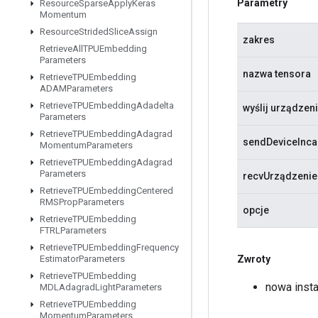
Parametry
Resource
Sparse
Apply
Keras
Momentum
Resource
Strided
Slice
Assign
zakres
Retrieve
All
TPUEmbedding
Parameters
nazwa tensora
Retrieve
TPUEmbedding
ADAMParameters
Retrieve
TPUEmbedding
Adadelta
wyślij urządzen
Parameters
Retrieve
TPUEmbedding
Adagrad
sendDeviceInca
Momentum
Parameters
Retrieve
TPUEmbedding
Adagrad
Parameters
recvUrządzenie
Retrieve
TPUEmbedding
Centered
RMSProp
Parameters
opcje
Retrieve
TPUEmbedding
FTRLParameters
Retrieve
TPUEmbedding
Frequency
Zwroty
Estimator
Parameters
Retrieve
TPUEmbedding
nowa inst
MDLAdagrad
Light
Parameters
Retrieve
TPUEmbedding
Momentum
Parameters