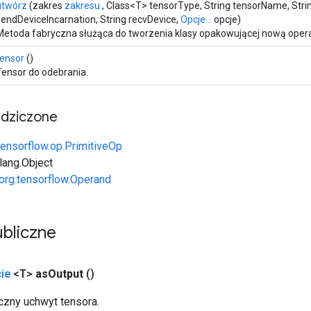
utwórz
(zakres
zakresu
, Class<T> tensorType, String tensorName, Stri
sendDeviceIncarnation, String recvDevice,
Opcje...
opcje)
Metoda fabryczna służąca do tworzenia klasy opakowującej nową opera
tensor
()
Tensor do odebrania.
edziczone
tensorflow.op.PrimitiveOp
.lang.Object
org.tensorflow.Operand
bliczne
ie
<T>
as
Output
()
zny uchwyt tensora.