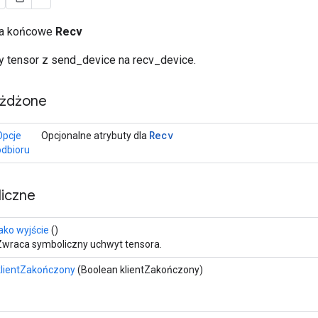
cia końcowe
Recv
 tensor z send_device na recv_device.
eżdżone
Recv
Opcje
Opcjonalne atrybuty dla
odbioru
iczne
jako wyjście
()
Zwraca symboliczny uchwyt tensora.
klientZakończony
(Boolean klientZakończony)