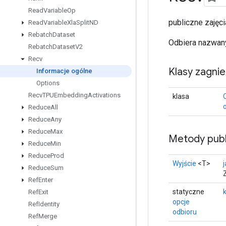
Read
Variable
Op
publiczne zaję
Read
Variable
Xla
Split
ND
Rebatch
Dataset
Odbiera nazwany
Rebatch
Dataset
V2
Recv
Klasy zagni
Informacje ogólne
Options
Recv
TPUEmbedding
Activations
klasa
Reduce
All
Reduce
Any
Reduce
Max
Metody publ
Reduce
Min
Reduce
Prod
Wyjście
<T>
Reduce
Sum
Ref
Enter
statyczne
Ref
Exit
opcje
Ref
Identity
odbioru
Ref
Merge