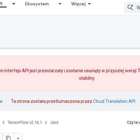
PI
Ekosystem
Więcej
n interfejs API jest przestarzały i zostanie usunięty w przyszłej wersji
stabilny.
Ta strona została przetłumaczona przez
Cloud Translation API
.
TensorFlow v2.16.1
Java
Czy te