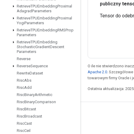
publiczny
tens
Retrieve
TPUEmbedding
Proximal
Adagrad
Parameters
Tensor do odebr
Retrieve
TPUEmbedding
Proximal
Yogi
Parameters
Retrieve
TPUEmbedding
RMSProp
Parameters
Retrieve
TPUEmbedding
Stochastic
Gradient
Descent
Parameters
Reverse
O ile nie stwierdzono inacze
Reverse
Sequence
Apache 2.0
. Szczegółowe 
Rewrite
Dataset
towarowym firmy Oracle i 
Risc
Abs
Risc
Add
Ostatnia aktualizacja: 202
Risc
Binary
Arithmetic
Risc
Binary
Comparison
Risc
Bitcast
Pozostawaj w kontakcie
Risc
Broadcast
Blog
Risc
Cast
Risc
Ceil
Forum