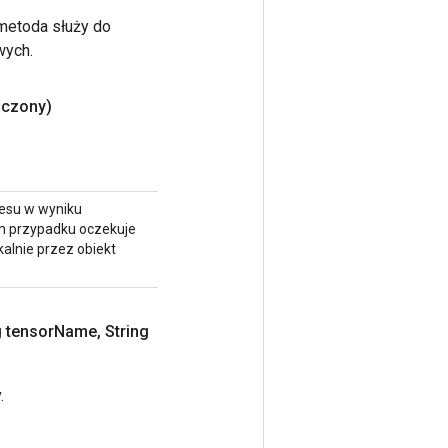
 metoda służy do
wych.
ńczony)
resu w wyniku
im przypadku oczekuje
kalnie przez obiekt
g tensor
Name
,
String
.