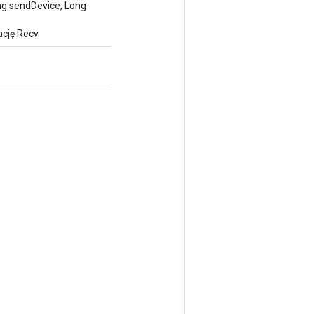
ng sendDevice, Long
cję Recv.