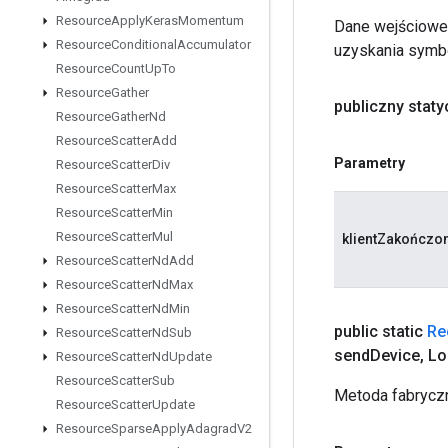
Resource
Apply
Keras
Momentum
Dane wejściowe 
Resource
Conditional
Accumulator
uzyskania symbo
Resource
Count
Up
To
Resource
Gather
publiczny staty
Resource
Gather
Nd
Resource
Scatter
Add
Parametry
Resource
Scatter
Div
Resource
Scatter
Max
Resource
Scatter
Min
Resource
Scatter
Mul
klientZakończo
Resource
Scatter
Nd
Add
Resource
Scatter
Nd
Max
Resource
Scatter
Nd
Min
public static
Re
Resource
Scatter
Nd
Sub
send
Device
,
Lo
Resource
Scatter
Nd
Update
Resource
Scatter
Sub
Metoda fabryczn
Resource
Scatter
Update
Resource
Sparse
Apply
Adagrad
V2