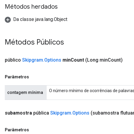
Métodos herdados
Da classe java.lang.Object
Métodos Públicos
público
Skipgram
.
Options
min
Count
(Long min
Count)
Parâmetros
O número mínimo de ocorrências de palavras p
contagem mínima
subamostra
pública
Skipgram
.
Options
(subamostra flutua
Parâmetros