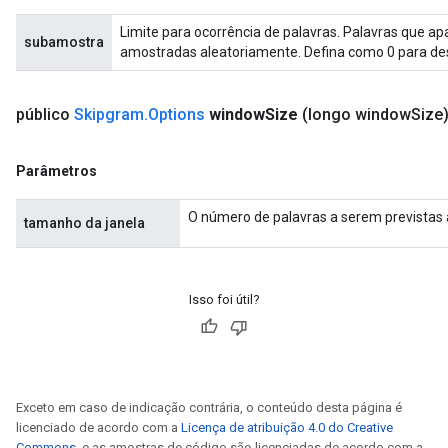
Limite para ocorrência de palavras. Palavras que 
subamostra
amostradas aleatoriamente. Defina como 0 para des
público
Skipgram
.
Options
window
Size
(longo window
Size
Parâmetros
O número de palavras a serem previstas à
tamanho da janela
Isso foi útil?
Exceto em caso de indicação contrária, o conteúdo desta página é
licenciado de acordo com a
Licença de atribuição 4.0 do Creative
Commons
, e as amostras de código são licenciadas de acordo com a