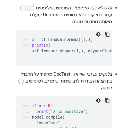
פלט לא דטרמיניסטי
: השתמש באליפסיס (
...
)
עבור החלקים הלא בטוחים ו-DocTest יתעלם
מאותה מחרוזת משנה.
x
=
tf
.
random
.
normal
((
1
,))
print
(
x
)
    <
tf
.
Tensor
:
shape
=
(
1
,),
dtype
=
float32
,
nu
בלוקים מרובי שורות
: DocTest מקפיד על ההבדל
בין הצהרה בודדת לרב שורות. שימו לב לשימוש ב-(...)
למטה:
if
x
 > 
0
:
print
(
"X is positive"
)
model
.
compile
(
loss
=
"mse"
,