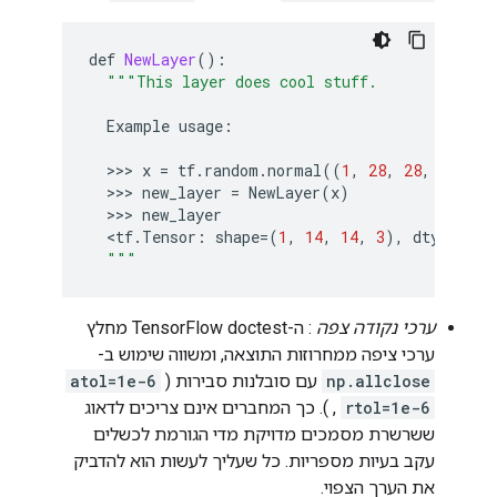
def
NewLayer
():
"""This layer does cool stuff.
Example
usage
:
  >>> 
x
=
tf
.
random
.
normal
((
1
,
28
,
28
,
3
))
  >>> 
new_layer
=
NewLayer
(
x
)
  >>> 
new_layer
<
tf
.
Tensor
:
shape
=
(
1
,
14
,
14
,
3
),
dtype
=
int
"""
ערכי נקודה צפה
: ה-TensorFlow doctest מחלץ
ערכי ציפה ממחרוזות התוצאה, ומשווה שימוש ב-
np.allclose
עם סובלנות סבירות (
atol=1e-6
rtol=1e-6
,
). כך המחברים אינם צריכים לדאוג
ששרשרת מסמכים מדויקת מדי הגורמת לכשלים
עקב בעיות מספריות. כל שעליך לעשות הוא להדביק
את הערך הצפוי.