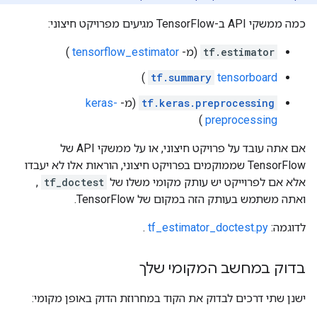
כמה ממשקי API ב-TensorFlow מגיעים מפרויקט חיצוני:
tf.estimator
(מ-
tensorflow_estimator
)
)
tf.summary
tensorboard
tf.keras.preprocessing
(מ-
keras-
)
preprocessing
אם אתה עובד על פרויקט חיצוני, או על ממשקי API של
TensorFlow שממוקמים בפרויקט חיצוני, הוראות אלו לא יעבדו
אלא אם לפרוייקט יש עותק מקומי משלו של
tf_doctest
,
ואתה משתמש בעותק הזה במקום של TensorFlow.
לדוגמה:
tf_estimator_doctest.py
.
בדוק במחשב המקומי שלך
ישנן שתי דרכים לבדוק את הקוד במחרוזת הדוק באופן מקומי: