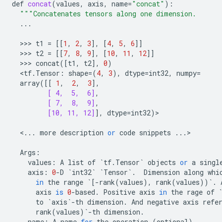
def
concat
(
values
,
axis
,
name
=
"concat"
):
"""Concatenates tensors along one dimension.
...
  >>> 
t1
=
[[
1
,
2
,
3
],
[
4
,
5
,
6
]]
  >>> 
t2
=
[[
7
,
8
,
9
],
[
10
,
11
,
12
]]
  >>> 
concat
([
t1
,
t2
],
0
)
<
tf
.
Tensor
:
shape
=
(
4
,
3
),
dtype
=
int32
,
numpy
=
array
([[
1
,
2
,
3
],
[ 4,  5,  6]
,
[ 7,  8,  9]
,
[10, 11, 12]
],
dtype
=
int32
)
>

<
...
more
description
or
code
snippets
...
>

Args
:
values
:
A
list
of
`
tf
.
Tensor
`
objects
or
a
singl
axis
:
0
-
D
`
int32
`
`
Tensor
`
.
Dimension
along
whi
in
the
range
`
[
-
rank
(
values
),
rank
(
values
))
`
.
axis
is
0
-
based
.
Positive
axis
in
the
rage
of
to
`
axis
`
-
th
dimension
.
And
negative
axis
refe
rank
(
values
)
`
-
th
dimension
.
name
:
A
name
for
the
operation
(
optional
).