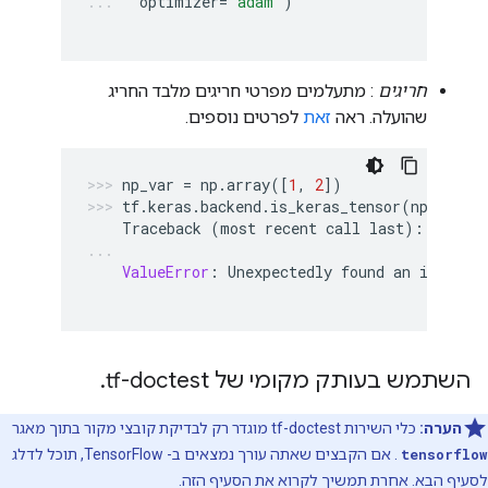
optimizer
=
"adam"
)
חריגים
: מתעלמים מפרטי חריגים מלבד החריג
שהועלה. ראה
זאת
לפרטים נוספים.
np_var
=
np
.
array
([
1
,
2
])
tf
.
keras
.
backend
.
is_keras_tensor
(
np_var
)
Traceback
(
most
recent
call
last
):
ValueError
:
Unexpectedly
found
an
instanc
השתמש בעותק מקומי של tf-doctest
.
הערה:
כלי השירות tf-doctest מוגדר רק לבדיקת קובצי מקור בתוך מאגר
tensorflow
. אם הקבצים שאתה עורך נמצאים ב- TensorFlow, תוכל לדלג
לסעיף הבא. אחרת תמשיך לקרוא את הסעיף הזה.