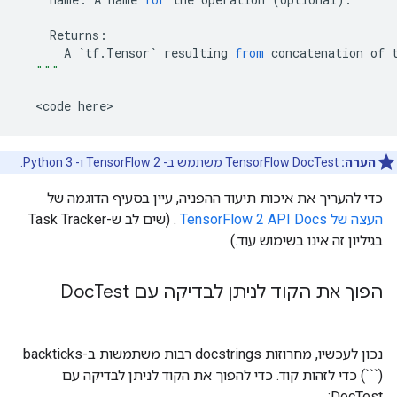
Returns
:
A
`
tf
.
Tensor
`
resulting
from
concatenation
of
"""
<
code
here
הערה:
TensorFlow DocTest משתמש ב- TensorFlow 2 ו- Python 3.
כדי להעריך את איכות תיעוד ההפניה, עיין בסעיף הדוגמה של
העצה של TensorFlow 2 API Docs
. (שים לב ש-Task Tracker
בגיליון זה אינו בשימוש עוד.)
הפוך את הקוד לניתן לבדיקה עם Doc
Test
נכון לעכשיו, מחרוזות docstrings רבות משתמשות ב-backticks
(```) כדי לזהות קוד. כדי להפוך את הקוד לניתן לבדיקה עם
DocTest: