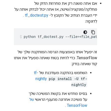
אם אתה משנה רק את מחרוזת הדוק של
מחלקה/פונקציה/שיטה, אז אתה יכול לבדוק אותה על
ידי העברת הנתיב של הקובץ ל-
tf_doctest.py
.
לְדוּגמָה:
python
tf_doctest.py
--file
=
<file_path>
זה יפעיל אותו באמצעות הגרסה המותקנת שלך של
TensorFlow. כדי להיות בטוח שאתה מפעיל את אותו
קוד שאתה בודק:
השתמש בהתקנה מעודכנת של
tf-
nightly
pip install -U tf-
nightly
בסיס מחדש את בקשת המשיכה שלך
על משיכה אחרונה מהענף הראשי
של
.
TensorFlow