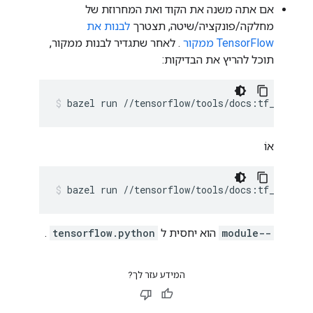
אם אתה משנה את הקוד ואת המחרוזת של
מחלקה/פונקציה/שיטה, תצטרך
לבנות את
TensorFlow ממקור
. לאחר שתגדיר לבנות ממקור,
תוכל להריץ את הבדיקות:
bazel
run
//tensorflow/tools/docs:tf_doctes
אוֹ
bazel
run
//tensorflow/tools/docs:tf_doctes
--module
הוא יחסית ל
tensorflow.python
.
המידע עזר לך?