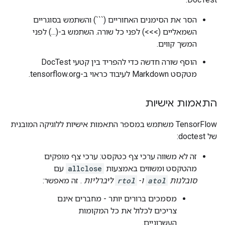
הסר את הסימנים האחוריים (```) והשתמש בסוגריים
השמאליים (>>>) לפני כל שורה. השתמש ב-(...) לפני
המשך קווים.
הוסף שורה חדשה כדי להפריד בין קטעי DocTest
מטקסט Markdown לעיבוד כראוי ב-tensorflow.org.
התאמות אישיות
TensorFlow משתמש במספר התאמות אישיות ללוגיקה המובנית
של doctest:
זה לא משווה ערכי צף כטקסט: ערכי צף מופקים
מהטקסט ומשווים באמצעות
allclose
עם
סובלנות
atol
ו-
rtol
ליברליות
. זה מאפשר:
מסמכים ברורים יותר - מחברים אינם
צריכים לכלול את כל המקומות
העשרוניים.