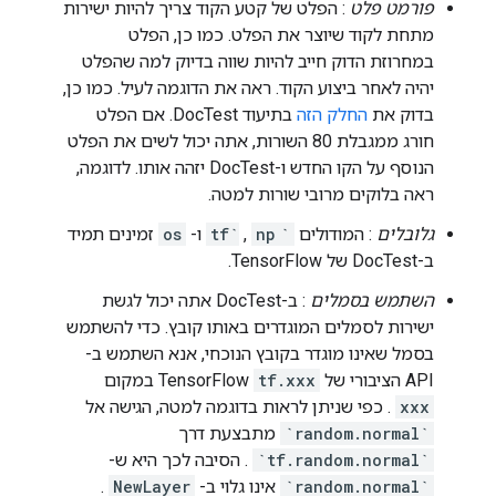
פורמט פלט
: הפלט של קטע הקוד צריך להיות ישירות
מתחת לקוד שיוצר את הפלט. כמו כן, הפלט
במחרוזת הדוק חייב להיות שווה בדיוק למה שהפלט
יהיה לאחר ביצוע הקוד. ראה את הדוגמה לעיל. כמו כן,
בדוק את
החלק הזה
בתיעוד DocTest. אם הפלט
חורג ממגבלת 80 השורות, אתה יכול לשים את הפלט
הנוסף על הקו החדש ו-DocTest יזהה אותו. לדוגמה,
ראה בלוקים מרובי שורות למטה.
גלובלים
: המודולים
`tf`
np
,
ו-
os
זמינים תמיד
ב-DocTest של TensorFlow.
השתמש בסמלים
: ב-DocTest אתה יכול לגשת
ישירות לסמלים המוגדרים באותו קובץ. כדי להשתמש
בסמל שאינו מוגדר בקובץ הנוכחי, אנא השתמש ב-
API הציבורי של TensorFlow
tf.xxx
במקום
xxx
. כפי שניתן לראות בדוגמה למטה, הגישה אל
`random.normal`
מתבצעת דרך
`tf.random.normal`
. הסיבה לכך היא ש-
`random.normal`
אינו גלוי ב-
NewLayer
.